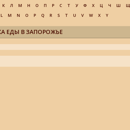
К
Л
М
Н
О
П
Р
С
Т
У
Ф
Х
Ц
Ч
Ш
L
M
N
O
P
Q
R
S
T
U
V
W
X
Y
А ЕДЫ В ЗАПОРОЖЬЕ