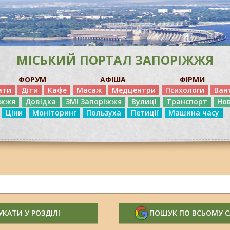
МІСЬКИЙ ПОРТАЛ ЗАПОРІЖЖЯ
ФОРУМ
АФІША
ФІРМИ
ати
Діти
Кафе
Масаж
Медцентри
Психологи
Ван
іжжя
Довідка
ЗМІ Запоріжжя
Вулиці
Транспорт
Но
Ціни
Моніторинг
Пользуха
Петиції
Машина часу
КАТИ У РОЗДІЛІ
ПОШУК ПО ВСЬОМУ 