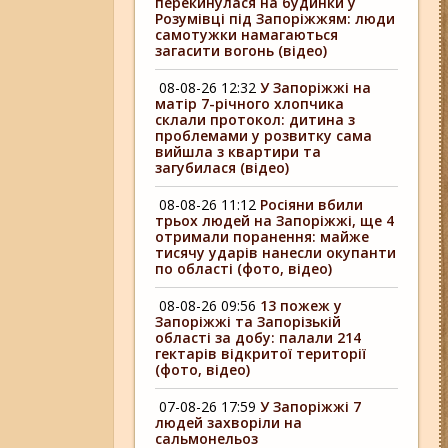
перекинулася на будинки у
Розумівці під Запоріжжям: люди
самотужки намагаються
загасити вогонь (відео)
08-08-26 12:32
У Запоріжжі на
матір 7-річного хлопчика
склали протокол: дитина з
проблемами у розвитку сама
вийшла з квартири та
загубилася (відео)
08-08-26 11:12
Росіяни вбили
трьох людей на Запоріжжі, ще 4
отримали поранення: майже
тисячу ударів нанесли окупанти
по області (фото, відео)
08-08-26 09:56
13 пожеж у
Запоріжжі та Запорізькій
області за добу: палали 214
гектарів відкритої території
(фото, відео)
07-08-26 17:59
У Запоріжжі 7
людей захворіли на
сальмонельоз