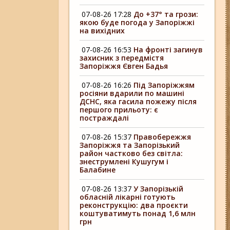
07-08-26 17:28
До +37° та грози:
якою буде погода у Запоріжжі
на вихідних
07-08-26 16:53
На фронті загинув
захисник з передмістя
Запоріжжя Євген Бадья
07-08-26 16:26
Під Запоріжжям
росіяни вдарили по машині
ДСНС, яка гасила пожежу після
першого прильоту: є
постраждалі
07-08-26 15:37
Правобережжя
Запоріжжя та Запорізький
район частково без світла:
знеструмлені Кушугум і
Балабине
07-08-26 13:37
У Запорізькій
обласній лікарні готують
реконструкцію: два проєкти
коштуватимуть понад 1,6 млн
грн