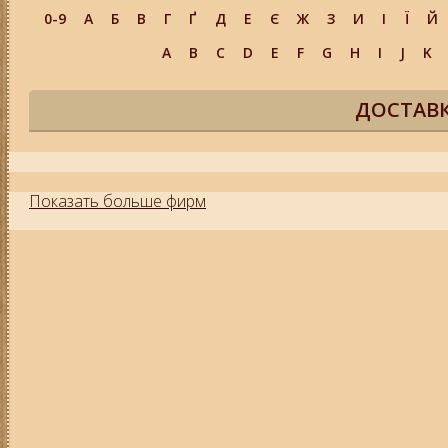
0-9
А
Б
В
Г
Ґ
Д
Е
Є
Ж
З
И
І
Ї
Й
A
B
C
D
E
F
G
H
I
J
K
ДОСТАВК
Показать больше фирм