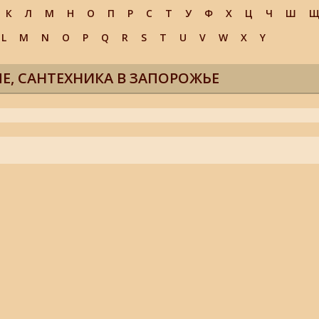
К
Л
М
Н
О
П
Р
С
Т
У
Ф
Х
Ц
Ч
Ш
L
M
N
O
P
Q
R
S
T
U
V
W
X
Y
Е, САНТЕХНИКА В ЗАПОРОЖЬЕ