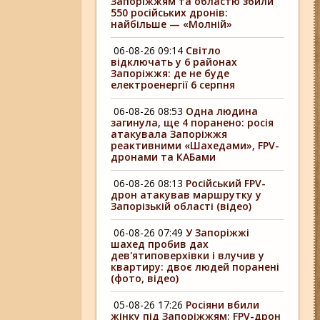
Запоріжжям та областю збили
550 російських дронів:
найбільше — «Молній»
06-08-26 09:14
Світло
відключать у 6 районах
Запоріжжя: де не буде
електроенергії 6 серпня
06-08-26 08:53
Одна людина
загинула, ще 4 поранено: росія
атакувала Запоріжжя
реактивними «Шахедами», FPV-
дронами та КАБами
06-08-26 08:13
Російський FPV-
дрон атакував маршрутку у
Запорізькій області (відео)
06-08-26 07:49
У Запоріжжі
шахед пробив дах
дев'ятиповерхівки і влучив у
квартиру: двоє людей поранені
(фото, відео)
05-08-26 17:26
Росіяни вбили
жінку під Запоріжжям: FPV-дрон