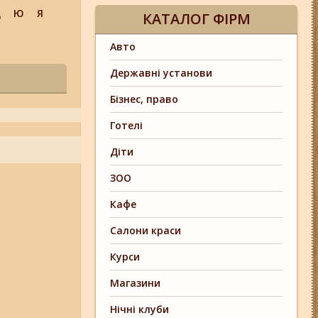
Щ
Ю
Я
КАТАЛОГ ФІРМ
Авто
Державні установи
Бізнес, право
Готелі
Діти
ЗОО
Кафе
Салони краси
Курси
Магазини
Нічні клуби