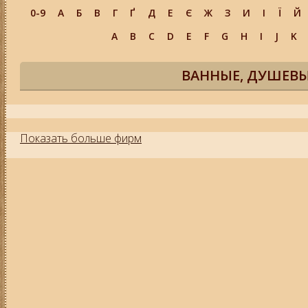
0-9
А
Б
В
Г
Ґ
Д
Е
Є
Ж
З
И
І
Ї
Й
A
B
C
D
E
F
G
H
I
J
K
ВАННЫЕ, ДУШЕВЫ
Показать больше фирм