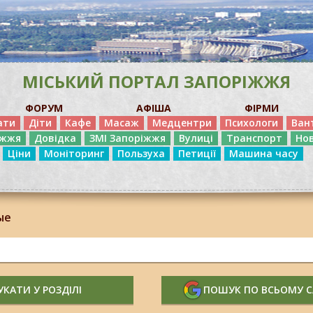
МІСЬКИЙ ПОРТАЛ ЗАПОРІЖЖЯ
ФОРУМ
АФІША
ФІРМИ
ати
Діти
Кафе
Масаж
Медцентри
Психологи
Ван
іжжя
Довідка
ЗМІ Запоріжжя
Вулиці
Транспорт
Но
Ціни
Моніторинг
Пользуха
Петиції
Машина часу
ые
КАТИ У РОЗДІЛІ
ПОШУК ПО ВСЬОМУ 