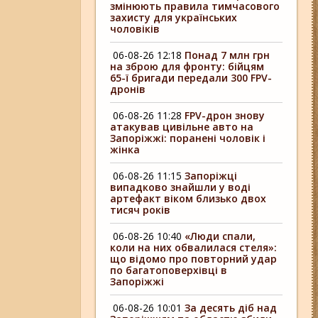
змінюють правила тимчасового
захисту для українських
чоловіків
06-08-26 12:18
Понад 7 млн грн
на зброю для фронту: бійцям
65-ї бригади передали 300 FPV-
дронів
06-08-26 11:28
FPV-дрон знову
атакував цивільне авто на
Запоріжжі: поранені чоловік і
жінка
06-08-26 11:15
Запоріжці
випадково знайшли у воді
артефакт віком близько двох
тисяч років
06-08-26 10:40
«Люди спали,
коли на них обвалилася стеля»:
що відомо про повторний удар
по багатоповерхівці в
Запоріжжі
06-08-26 10:01
За десять діб над