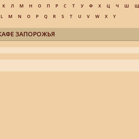
К
Л
М
Н
О
П
Р
С
Т
У
Ф
Х
Ц
Ч
Ш
L
M
N
O
P
Q
R
S
T
U
V
W
X
Y
КАФЕ ЗАПОРОЖЬЯ