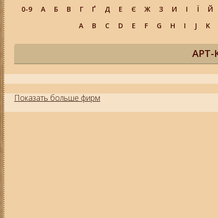
0-9
А
Б
В
Г
Ґ
Д
Е
Є
Ж
З
И
І
Ї
Й
A
B
C
D
E
F
G
H
I
J
K
АРТ-
Показать больше фирм