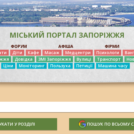
МІСЬКИЙ ПОРТАЛ ЗАПОРІЖЖЯ
ФОРУМ
АФІША
ФІРМИ
ати
Діти
Кафе
Масаж
Медцентри
Психологи
Ван
іжжя
Довідка
ЗМІ Запоріжжя
Вулиці
Транспорт
Но
Ціни
Моніторинг
Пользуха
Петиції
Машина часу
КАТИ У РОЗДІЛІ
ПОШУК ПО ВСЬОМУ 