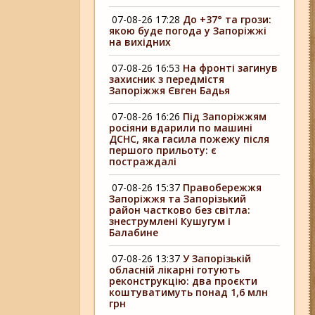
07-08-26 17:28
До +37° та грози:
якою буде погода у Запоріжжі
на вихідних
07-08-26 16:53
На фронті загинув
захисник з передмістя
Запоріжжя Євген Бадья
07-08-26 16:26
Під Запоріжжям
росіяни вдарили по машині
ДСНС, яка гасила пожежу після
першого прильоту: є
постраждалі
07-08-26 15:37
Правобережжя
Запоріжжя та Запорізький
район частково без світла:
знеструмлені Кушугум і
Балабине
07-08-26 13:37
У Запорізькій
обласній лікарні готують
реконструкцію: два проєкти
коштуватимуть понад 1,6 млн
грн