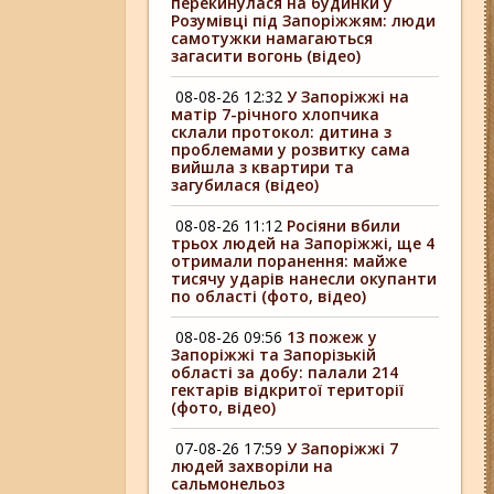
перекинулася на будинки у
Розумівці під Запоріжжям: люди
самотужки намагаються
загасити вогонь (відео)
08-08-26 12:32
У Запоріжжі на
матір 7-річного хлопчика
склали протокол: дитина з
проблемами у розвитку сама
вийшла з квартири та
загубилася (відео)
08-08-26 11:12
Росіяни вбили
трьох людей на Запоріжжі, ще 4
отримали поранення: майже
тисячу ударів нанесли окупанти
по області (фото, відео)
08-08-26 09:56
13 пожеж у
Запоріжжі та Запорізькій
області за добу: палали 214
гектарів відкритої території
(фото, відео)
07-08-26 17:59
У Запоріжжі 7
людей захворіли на
сальмонельоз