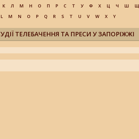
К
Л
М
Н
О
П
Р
С
Т
У
Ф
Х
Ц
Ч
Ш
L
M
N
O
P
Q
R
S
T
U
V
W
X
Y
УДІЇ ТЕЛЕБАЧЕННЯ ТА ПРЕСИ У ЗАПОРІЖЖІ