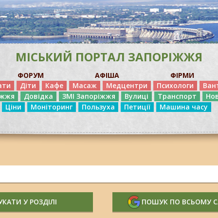
МІСЬКИЙ ПОРТАЛ ЗАПОРІЖЖЯ
ФОРУМ
АФІША
ФІРМИ
ати
Діти
Кафе
Масаж
Медцентри
Психологи
Ван
іжжя
Довідка
ЗМІ Запоріжжя
Вулиці
Транспорт
Но
Ціни
Моніторинг
Пользуха
Петиції
Машина часу
КАТИ У РОЗДІЛІ
ПОШУК ПО ВСЬОМУ 