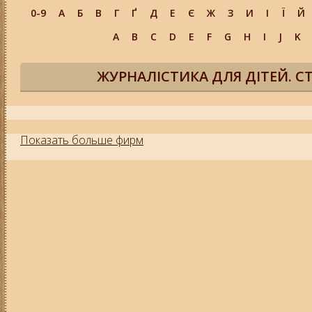
0-9
А
Б
В
Г
Ґ
Д
Е
Є
Ж
З
И
І
Ї
Й
A
B
C
D
E
F
G
H
I
J
K
ЖУРНАЛІСТИКА ДЛЯ ДІТЕЙ. СТ
Показать больше фирм