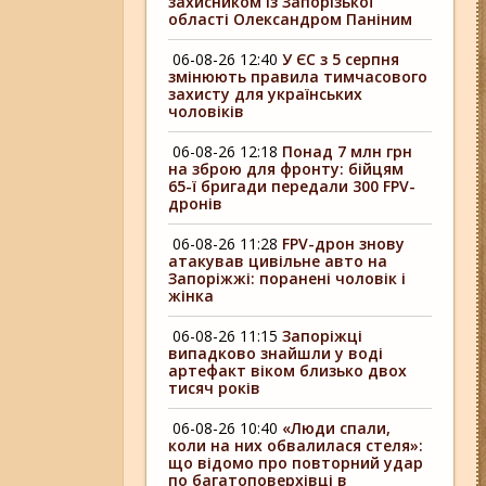
захисником із Запорізької
області Олександром Паніним
06-08-26 12:40
У ЄС з 5 серпня
змінюють правила тимчасового
захисту для українських
чоловіків
06-08-26 12:18
Понад 7 млн грн
на зброю для фронту: бійцям
65-ї бригади передали 300 FPV-
дронів
06-08-26 11:28
FPV-дрон знову
атакував цивільне авто на
Запоріжжі: поранені чоловік і
жінка
06-08-26 11:15
Запоріжці
випадково знайшли у воді
артефакт віком близько двох
тисяч років
06-08-26 10:40
«Люди спали,
коли на них обвалилася стеля»:
що відомо про повторний удар
по багатоповерхівці в