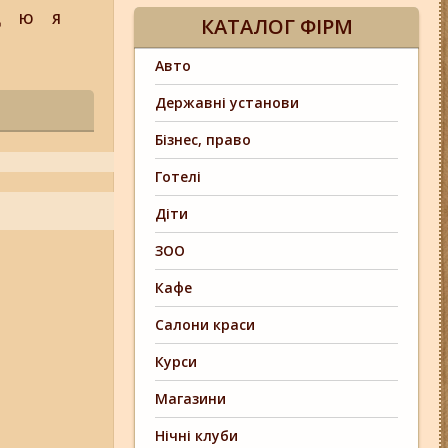
Щ
Ю
Я
КАТАЛОГ ФІРМ
Авто
Державні установи
Бізнес, право
Готелі
Діти
ЗОО
Кафе
Салони краси
Курси
Магазини
Нічні клуби