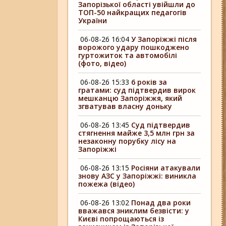
Запорізької області увійшли до
ТОП-50 найкращих педагогів
України
06-08-26 16:04
У Запоріжжі після
ворожого удару пошкоджено
гуртожиток та автомобілі
(фото, відео)
06-08-26 15:33
6 років за
гратами: суд підтвердив вирок
мешканцю Запоріжжя, який
згватував власну доньку
06-08-26 13:45
Суд підтвердив
стягнення майже 3,5 млн грн за
незаконну порубку лісу на
Запоріжжі
06-08-26 13:15
Росіяни атакували
знову АЗС у Запоріжжі: виникла
пожежа (відео)
06-08-26 13:02
Понад два роки
вважався зниклим безвісти: у
Києві попрощаються із