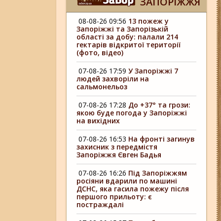
ЗАПОРІЖЖЯ
08-08-26 09:56
13 пожеж у
Запоріжжі та Запорізькій
області за добу: палали 214
гектарів відкритої території
(фото, відео)
07-08-26 17:59
У Запоріжжі 7
людей захворіли на
сальмонельоз
07-08-26 17:28
До +37° та грози:
якою буде погода у Запоріжжі
на вихідних
07-08-26 16:53
На фронті загинув
захисник з передмістя
Запоріжжя Євген Бадья
07-08-26 16:26
Під Запоріжжям
росіяни вдарили по машині
ДСНС, яка гасила пожежу після
першого прильоту: є
постраждалі