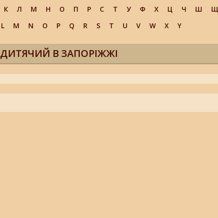
К
Л
М
Н
О
П
Р
С
Т
У
Ф
Х
Ц
Ч
Ш
L
M
N
O
P
Q
R
S
T
U
V
W
X
Y
ДИТЯЧИЙ В ЗАПОРІЖЖІ