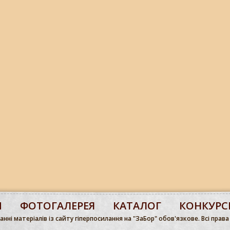
М
ФОТОГАЛЕРЕЯ
КАТАЛОГ
КОНКУРС
нні матеріалів із сайту гіперпосилання на "ЗаБор" обов'язкове. Всі права