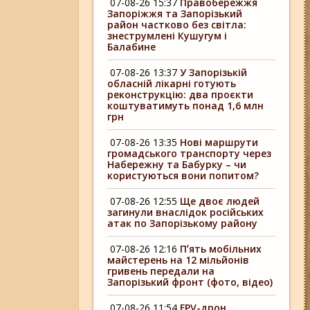
07-08-26 15:37
Правобережжя
Запоріжжя та Запорізький
район частково без світла:
знеструмлені Кушугум і
Балабине
07-08-26 13:37
У Запорізькій
обласній лікарні готують
реконструкцію: два проєкти
коштуватимуть понад 1,6 млн
грн
07-08-26 13:35
Нові маршрути
громадського транспорту через
Набережну та Бабурку – чи
користуються вони попитом?
07-08-26 12:55
Ще двоє людей
загинули внаслідок російських
атак по Запорізькому району
07-08-26 12:16
Пʼять мобільних
майстерень на 12 мільйонів
гривень передали на
Запорізький фронт (фото, відео)
07-08-26 11:54
FPV-дрон