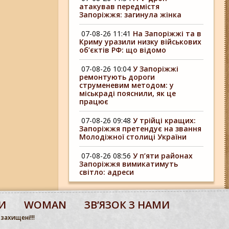
атакував передмістя
Запоріжжя: загинула жінка
07-08-26 11:41
На Запоріжжі та в
Криму уразили низку військових
об’єктів РФ: що відомо
07-08-26 10:04
У Запоріжжі
ремонтують дороги
струменевим методом: у
міськраді пояснили, як це
працює
07-08-26 09:48
У трійці кращих:
Запоріжжя претендує на звання
Молодіжної столиці України
07-08-26 08:56
У п’яти районах
Запоріжжя вимикатимуть
світло: адреси
И
WOMAN
ЗВʼЯЗОК З НАМИ
 захищені!!!