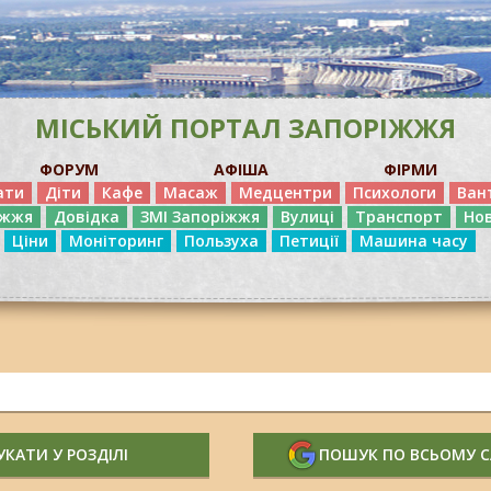
МІСЬКИЙ ПОРТАЛ ЗАПОРІЖЖЯ
ФОРУМ
АФІША
ФІРМИ
ати
Діти
Кафе
Масаж
Медцентри
Психологи
Ван
іжжя
Довідка
ЗМІ Запоріжжя
Вулиці
Транспорт
Но
Ціни
Моніторинг
Пользуха
Петиції
Машина часу
КАТИ У РОЗДІЛІ
ПОШУК ПО ВСЬОМУ 