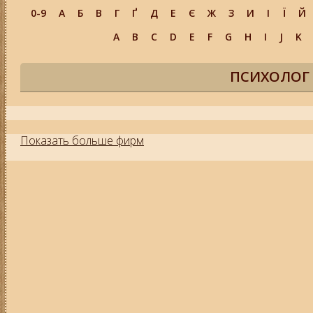
0-9
А
Б
В
Г
Ґ
Д
Е
Є
Ж
З
И
І
Ї
Й
A
B
C
D
E
F
G
H
I
J
K
ПСИХОЛОГ 
Показать больше фирм