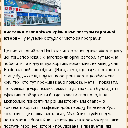
Виставка «Запоріжжя крізь віки: поступи героїчної
історії»
- у Музейних студіях "Місто за програми".
Це виставковий зал Національного заповідника «Хортиця» у
центрі Запоріжжя. Як наголосили організатори, тут можна
побачити та відчути дух Хортиці, козаччини, не відвідуючи
Національний заповідник. (Нагадаємо, що під час воєнного
стану будь-яке відвідування острова Хортиця обмежене,
крім тих, хто тут проживає або працює). Мета – показати,
що мешканці українських земель з давніх часів були здатні
ефективно обороняти й відстоювати свої володіння.
Експозицію присвятили різним історичним етапам в
контексті Хортиці - скіфській добі, періоду Київської Русі,
козаччині. Це перша виставка у Музейних студіях під час
повномасштабної війни. Експозиція «Запорожжя крiзь вiки:
поступи героїчної історії» побудована із предметів, які