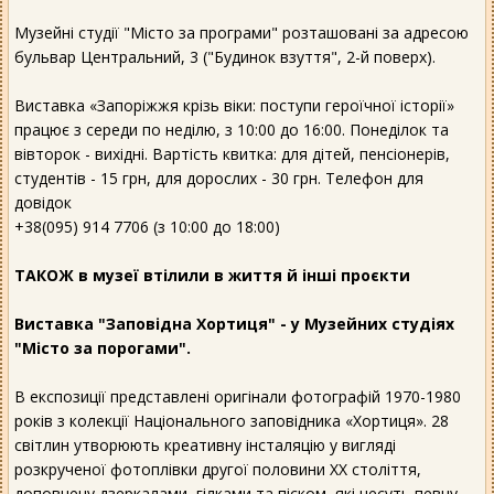
Музейні студії "Місто за програми" розташовані за адресою
бульвар Центральний, 3 ("Будинок взуття", 2-й поверх).
Виставка «Запоріжжя крізь віки: поступи героїчної історії»
працює з середи по неділю, з 10:00 до 16:00. Понеділок та
вівторок - вихідні. Вартість квитка: для дітей, пенсіонерів,
студентів - 15 грн, для дорослих - 30 грн. Телефон для
довідок
+38(095) 914 7706 (з 10:00 до 18:00)
ТАКОЖ в музеї втілили в життя й інші проєкти
Виставка "Заповідна Хортиця" - у Музейних студіях
"Місто за порогами".
В експозиції представлені оригінали фотографій 1970-1980
років з колекції Національного заповідника «Хортиця». 28
світлин утворюють креативну інсталяцію у вигляді
розкрученої фотоплівки другої половини XX століття,
доповнену дзеркалами, гілками та піском, які несуть певну