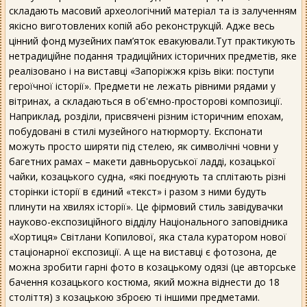
складають масовий археологічний матеріал та із залученням
якісно виготовлених копій або реконструкцій. Адже весь
цінний фонд музейних пам’яток евакуювали.Тут практикують
нетрадиційне подання традиційних історичних предметів, яке
реалізовано і на виставці «Запоріжжя крізь віки: поступи
героїчної історії». Предмети не лежать рівними рядами у
вітринах, а складаються в об'ємно-просторові композиції.
Наприклад, розділи, присвячені різним історичним епохам,
побудовані в стилі музейного натюрморту. Експонати
можуть просто ширяти під стелею, як символічні човни у
багетних рамах – макети давньоруської ладді, козацької
чайки, козацького судна, «які поєднують та сплітають різні
сторінки історії в єдиний «текст» і разом з ними будуть
плинути на хвилях історії». Це фірмовий стиль завідувачки
науково-експозиційного відділу Національного заповідника
«Хортиця» Світлани Копилової, яка стала куратором нової
стаціонарної експозиції. А ще на виставці є фотозона, де
можна зробити гарні фото в козацькому одязі (це авторське
бачення козацького костюма, який можна віднести до 18
століття) з козацькою зброєю ті іншими предметами.