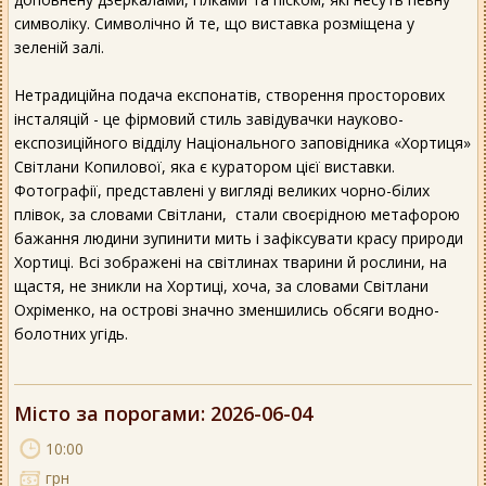
символіку. Символічно й те, що виставка розміщена у
зеленій залі.
Нетрадиційна подача експонатів, створення просторових
інсталяцій - це фірмовий стиль завідувачки науково-
експозиційного відділу Національного заповідника «Хортиця»
Світлани Копилової, яка є куратором цієї виставки.
Фотографії, представлені у вигляді великих чорно-білих
плівок, за словами Світлани, стали своєрідною метафорою
бажання людини зупинити мить і зафіксувати красу природи
Хортиці. Всі зображені на світлинах тварини й рослини, на
щастя, не зникли на Хортиці, хоча, за словами Світлани
Охріменко, на острові значно зменшились обсяги водно-
болотних угідь.
Місто за порогами
: 2026-06-04
10:00
грн