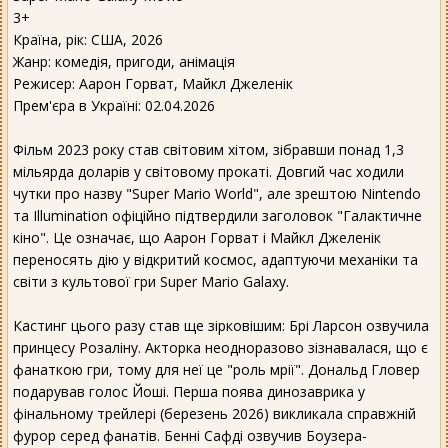
3+
Країна, рік: США, 2026
Жанр: комедія, пригоди, анімація
Режисер: Аарон Горват, Майкл Джеленік
Прем'єра в Україні: 02.04.2026
Фільм 2023 року став світовим хітом, зібравши понад 1,3
мільярда доларів у світовому прокаті. Довгий час ходили
чутки про назву "Super Mario World", але зрештою Nintendo
та Illumination офіційно підтвердили заголовок "Галактичне
кіно". Це означає, що Аарон Горват і Майкл Джеленік
переносять дію у відкритий космос, адаптуючи механіки та
світи з культової гри Super Mario Galaxy.
Кастинг цього разу став ще зірковішим: Брі Ларсон озвучила
принцесу Розаліну. Акторка неодноразово зізнавалася, що є
фанаткою гри, тому для неї це "роль мрії". Дональд Гловер
подарував голос Йоші. Перша поява динозаврика у
фінальному трейлері (березень 2026) викликала справжній
фурор серед фанатів. Бенні Сафді озвучив Боузера-