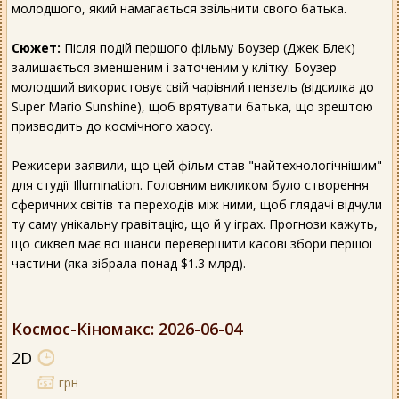
молодшого, який намагається звільнити свого батька.
Сюжет:
Після подій першого фільму Боузер (Джек Блек)
залишається зменшеним і заточеним у клітку. Боузер-
молодший використовує свій чарівний пензель (відсилка до
Super Mario Sunshine), щоб врятувати батька, що зрештою
призводить до космічного хаосу.
Режисери заявили, що цей фільм став "найтехнологічнішим"
для студії Illumination. Головним викликом було створення
сферичних світів та переходів між ними, щоб глядачі відчули
ту саму унікальну гравітацію, що й у іграх. Прогнози кажуть,
що сиквел має всі шанси перевершити касові збори першої
частини (яка зібрала понад $1.3 млрд).
Космос-Кіномакс
: 2026-06-04
2D
грн