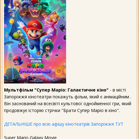
Мультфільм "Супер Маріо: Галактичне кіно"
- в місті
Запоріжжя кінотеатри покажуть фільм, який є анімаційним .
Він заснований на всесвіті культової однойменної гри, який
продовжує історію стрічки "Брати Супер Маріо в кіно".
ДЕТАЛЬНІШЕ про всю афішу кінотеатрів Запоріжжя ТУТ
Super Mario Galaxy Movie