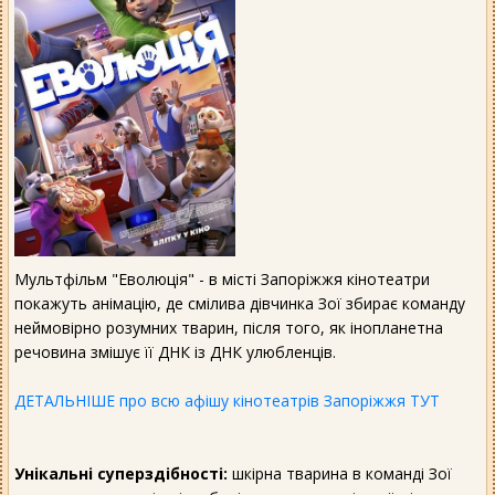
Мультфільм "Еволюція" - в місті Запоріжжя кінотеатри
покажуть анімацію, де смілива дівчинка Зої збирає команду
неймовірно розумних тварин, після того, як інопланетна
речовина змішує її ДНК із ДНК улюбленців.
ДЕТАЛЬНІШЕ про всю афішу кінотеатрів Запоріжжя ТУТ
Унікальні суперздібності:
шкірна тварина в команді Зої