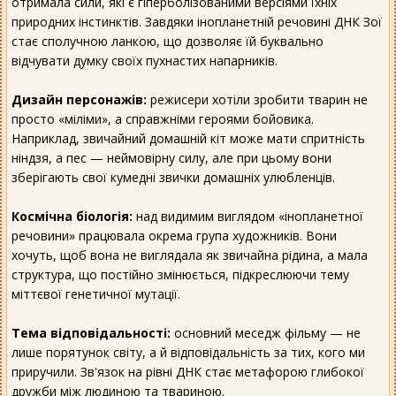
отримала сили, які є гіперболізованими версіями їхніх
природних інстинктів. Завдяки інопланетній речовині ДНК Зої
стає сполучною ланкою, що дозволяє їй буквально
відчувати думку своїх пухнастих напарників.
Дизайн персонажів:
режисери хотіли зробити тварин не
просто «міліми», а справжніми героями бойовика.
Наприклад, звичайний домашній кіт може мати спритність
ніндзя, а пес — неймовірну силу, але при цьому вони
зберігають свої кумедні звички домашніх улюбленців.
Космічна біологія:
над видимим виглядом «інопланетної
речовини» працювала окрема група художників. Вони
хочуть, щоб вона не виглядала як звичайна рідина, а мала
структура, що постійно змінюється, підкреслюючи тему
міттєвої генетичної мутації.
Тема відповідальності:
основний меседж фільму — не
лише порятунок світу, а й відповідальність за тих, кого ми
приручили. Зв'язок на рівні ДНК стає метафорою глибокої
дружби між людиною та твариною.