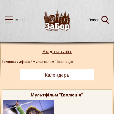
Вхід на сайт
Головна
/
афіша
/
Мультфільм "Еволюція"
Календарь
Мультфільм "Еволюція"