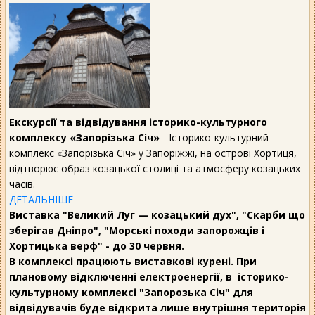
Екскурсії та відвідування історико-культурного
комплексу «Запорізька Січ»
- Історико-культурний
комплекс «Запорізька Січ» у Запоріжжі, на острові Хортиця,
відтворює образ козацької столиці та атмосферу козацьких
часів.
ДЕТАЛЬНІШЕ
Виставка "Великий Луг — козацький дух", "Скарби що
зберігав Дніпро", "Морські походи запорожців і
Хортицька верф" - до 30 червня.
В комплексі працюють виставкові курені. При
плановому відключенні електроенергії, в історико-
культурному комплексі "Запорозька Січ" для
відвідувачів буде відкрита лише внутрішня територія