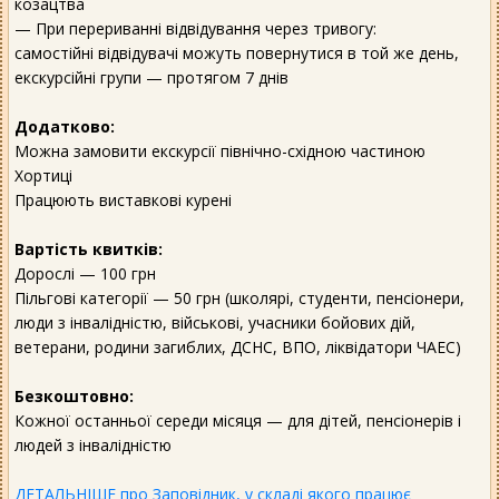
козацтва
— При перериванні відвідування через тривогу:
самостійні відвідувачі можуть повернутися в той же день,
екскурсійні групи — протягом 7 днів
Додатково:
Можна замовити екскурсії північно-східною частиною
Хортиці
Працюють виставкові курені
Вартість квитків:
Дорослі — 100 грн
Пільгові категорії — 50 грн (школярі, студенти, пенсіонери,
люди з інвалідністю, військові, учасники бойових дій,
ветерани, родини загиблих, ДСНС, ВПО, ліквідатори ЧАЕС)
Безкоштовно:
Кожної останньої середи місяця — для дітей, пенсіонерів і
людей з інвалідністю
ДЕТАЛЬНІШЕ про Заповідник, у складі якого працює