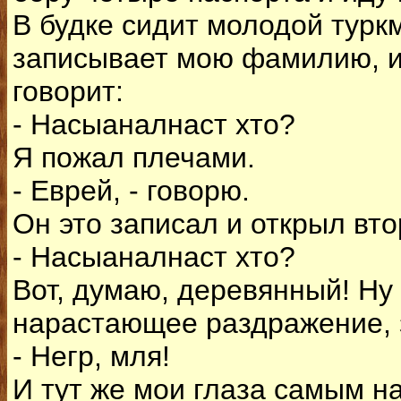
В будке сидит молодой туркм
записывает мою фамилию, им
говорит:
- Насыаналнаст хто?
Я пожал плечами.
- Еврей, - говорю.
Он это записал и открыл вто
- Насыаналнаст хто?
Вот, думаю, деревянный! Ну
нарастающее раздражение, 
- Негр, мля!
И тут же мои глаза самым н