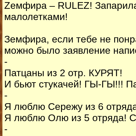
Zемфира – RULEZ! Запарила
малолетками!
Земфира, если тебе не понр
можно было заявление напи
-
Патцаны из 2 отр. КУРЯТ!
И бьют стукачей! ГЫ-ГЫ!!! П
-
Я люблю Сережу из 6 отряда!
Я люблю Олю из 5 отряда! С
-