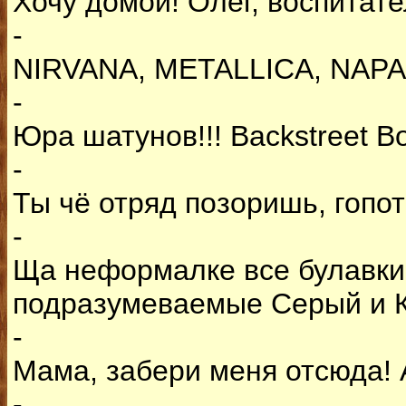
Хочу домой! Олег, воспитател
-
NIRVANA, METALLICA, NAPALM
-
Юра шатунов!!! Backstreet Bo
-
Ты чё отряд позоришь, гопота
-
Ща неформалке все булавки 
подразумеваемые Серый и Ко
-
Мама, забери меня отсюда! А
-