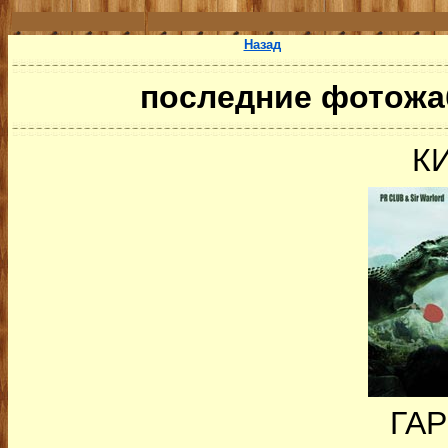
Назад
последние фотожа
К
ГА