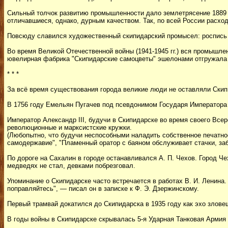
Сильный толчок развитию промышленности дало землетрясение 1889 г
отличавшиеся, однако, дурным качеством. Так, по всей России расхо
Повсюду славился художественный скипидарский промысел: роспись п
Во время Великой Отечественной войны (1941-1945 гг.) вся промышл
ювелирная фабрика "Скипидарские самоцветы" эшелонами отгружала н
* * *
За всё время существования города великие люди не оставляли Ски
В 1756 году Емельян Пугачев под псевдонимом Государя Императора П
Император Александр III, будучи в Скипидарске во время своего Все
революционные и марксистские кружки.
(Любопытно, что будучи неспособными наладить собственное печатное
самодержавие", "Пламенный оратор с баяном обслуживает стачки, заб
По дороге на Сахалин в городе останавливался А. П. Чехов. Город Че
медведях не стал, девками побрезговал.
Упоминание о Скипидарске часто встречается в работах В. И. Ленина.
поправляйтесь", — писал он в записке к Ф. Э. Дзержинскому.
Первый трамвай докатился до Скипидарска в 1935 году как эхо зловещ
В годы войны в Скипидарске скрывалась 5-я Ударная Танковая Арми