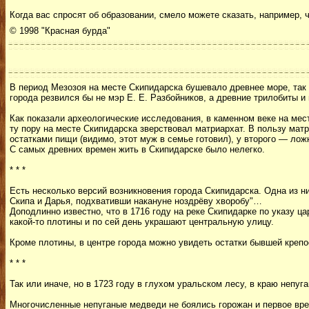
Когда вас спросят об образовании, смело можете сказать, например,
© 1998 "Красная бурда"
В период Мезозоя на месте Скипидарска бушевало древнее море, так чт
города резвился бы не мэр Е. Е. Разбойников, а древние трилобиты и
Как показали археологические исследования, в каменном веке на мес
ту пору на месте Скипидарска зверствовал матриархат. В пользу мат
остатками пищи (видимо, этот муж в семье готовил), у второго — лож
С самых древних времен жить в Скипидарске было нелегко.
* * *
Есть несколько версий возникновения города Скипидарска. Одна из н
Скипа и Дарья, подхвативши накануне ноздрёву хворобу"…
Доподлинно известно, что в 1716 году на реке Скипидарке по указу ц
какой-то плотины и по сей день украшают центральную улицу.
Кроме плотины, в центре города можно увидеть остатки бывшей крепо
* * *
Так или иначе, но в 1723 году в глухом уральском лесу, в краю непу
Многочисленные непуганые медведи не боялись горожан и первое вре