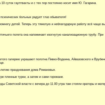
0 суток гауптвахты и с тех пор постоянно носит имя Ю. Гагарина.
 психических больных радует глаз обывателя!
помногу детей. Теперь эту тяжелую и неблагодарную работу всё чаще в
тичьего полета она напоминает изогнутую канализационную трубу. При
того галерею украшают полотна Пивко-Водкина, Айвазовского и Врубен
це.
0-летию празднования дома Романовых.
ре пленные турки, а затем и сами горожане.
оды Советской власти с вечера до 11.00 утра там стояли ораторы и мате