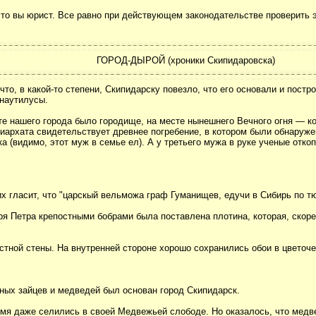
 что вы юрист. Все равно при действующем законодательстве проверить 
ГОРОД-ДЫРОЙ (хроники Скипидаровска)
о, в какой-то степени, Скипидарску повезло, что его основали и построи
 наутилусы.
те нашего города было городище, на месте нынешнего Вечного огня — к
риархата свидетельствует древнее погребение, в котором были обнаруже
ка (видимо, этот муж в семье ел). А у третьего мужа в руке ученые отк
их гласит, что "царскый вельможа граф Гуманищев, едучи в Сибирь по т
аря Петра крепостными бобрами была поставлена плотина, которая, скоре
стной стены. На внутренней стороне хорошо сохранились обои в цветочек
ганых зайцев и медведей был основан город Скипидарск.
мя даже селились в своей Медвежьей слободе. Но оказалось, что медвед