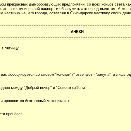
цом прекрасных дымообразующих предприятий, со всех концов света ка
сить в гостинице свой паспорт и обнаружить это перед вылетом. А же
е частичку нашего города, оставляя в Скипидарске частичку своих денег
АНЕКИ
в пятницу..
 вас ассоциируется со словом “конская”?” отвечают - “залупа”, и лишь од
реднее между "Добрый вечер" и "Cовсем ох#ели"....
и проносится безголовый мотоциклист.
ти пронёсся.