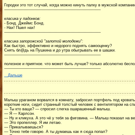
Городки это тот случай, когда можно кинуть палку в мужской компании
--------------------------------------------------------------------------------
класика у падонков:
- Бонд. Джеймс Бонд.
- Нах! Пшел нах!
--------------------------------------------------------------------------------
класика запорожской "залотой молодежи":
Как быстро, эффективно и недорого поднять самооценку?
Снять бл@дь на Пушкина и до утра обыгрывать ее в шашки.
--------------------------------------------------------------------------------
полезное и приятное. что может быть лучше? только абсолютно беспо
--------------------------------------------------------------------------------
...Дальше
Малыш ураганом ворвался в комнату, забросил портфель под кровать и
короткие ноги, сидит странный толстый человек с вентилятором на сп
— Ты кто ваще? — спросил слегка ошарашенный малыш.
— Я — Карлсон.
— Ну и кликуха. А это чё у тебя за фиговина. — Малыш показал на ве
— Это пропеллер. Я им летаю.
— Прикалываешься?
— Точно тебе говорю. А ты думаешь как я сюда попал?