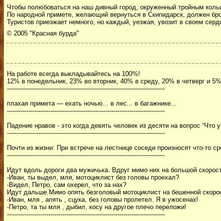
Чтобы полюбоваться на наш дивный город, окруженный тройным коль
По народной примете, желающий вернуться в Скипидарск, должен бро
Туристов приезжает немного, но каждый, уезжая, увозит в своем сердц
© 2005 "Красная бурда"
Hа работе всегда выкладывайтесь на 100%!
12% в понедельник, 23% во вторник, 40% в среду, 20% в четверг и 5% 
--------------------------------------------------------------------------------
плахая примета — ехать ночью... в лес... в багажнике...
--------------------------------------------------------------------------------
Падение нравов - это когда девять человек из десяти на вопрос “Что у
--------------------------------------------------------------------------------
Почти из жизни: При встрече на лестнице соседи произносят что-то с
--------------------------------------------------------------------------------
Идут вдоль дороги два мужичька. Вдруг мимо них на большой скорост
-Иван, ты выдел, мля, мотоциклист без головы проехал?
-Видел, Петро, сам охерел, что за нах?
Идут дальше.Мимо опять безголовый мотоциклист на бешенной скорос
-Иван, мля , апять , сцука, без головы пролетел. Я в ужосенах!
-Петро, та ты мля , дыбил, косу на другое плечо переложи!
--------------------------------------------------------------------------------