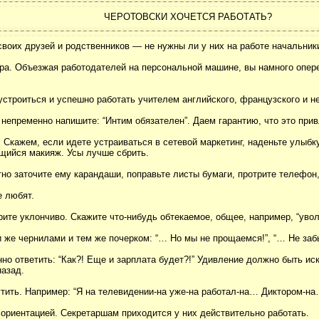
ЧЕРОТОВСКИ ХОЧЕТСЯ РАБОТАТЬ?
своих друзей и родственников — не нужны ли у них на работе начальники
ра. Объезжая работодателей на персональной машине, вы намного опере
устроиться и успешно работать учителем английского, французского и н
 непременно напишите: “Интим обязателен”. Даем гарантию, что это при
 Скажем, если идете устраиваться в сетевой маркетинг, наденьте улыбку
ющийся макияж. Усы лучше сбрить.
но заточите ему карандаши, поправьте листы бумаги, протрите телефон,
е любят.
ите уклончиво. Скажите что-нибудь обтекаемое, общее, например, “уволи
же чернилами и тем же почерком: “… Но мы не прощаемся!”, “… Не забыв
но ответить: “Как?! Еще и зарплата будет?!” Удивление должно быть ис
назад.
тить. Например: “Я на телевидении-на уже-на работал-на… Диктором-на
ориентацией. Секретаршам приходится у них действительно работать.