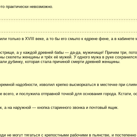
это практически невозможно.
ли только в XVIII веке, а то бы его смыло к едрене фене, а в кабинете 
острище, а у каждой древней бабы — да-да, мужичище! Причем три, пото
ны скелеты женщины и трёх её мужей. У одного мужа в руке сохранился
опали дубинку, которая стала причиной смерти древней женщины.
юремной надобности, изволил крепко высморкаться в местечке при слиян
е всего, и послужила отправной точкой для основания города. Кстати, о
, а на наружной — кнопка старинного звонка и почтовый ящик.
и не могут тягаться с крепостными рабочими в пьянстве, и постепенно