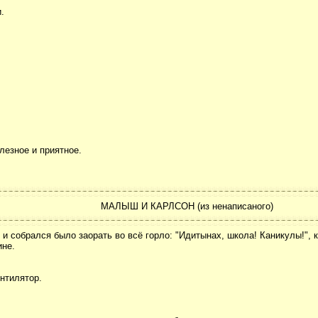
.
лезное и приятное.
МАЛЫШ И КАРЛСОН (из ненаписаного)
 собрался было заорать во всё горло: "Идитынах, школа! Каникулы!", ка
ине.
нтилятор.