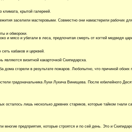
о климата, крытой галереей.
щежития заселили мастеровыми. Совместно они намастерили рабочих для
нты и обмороки.
ко и мясо и убегали в леса, предпочитая смерть от когтей медведя цар
сеть кабаков и церквей.
нь являются визитной какарточкой Скипидарска.
ба дома сгорели в результате пожаров. Любопытно, что причиной обоих
постели градоначальника Луки Лукича Винищева. После юбилейного Деся
ных осталось лишь несколько древних стариков, которые тайком гнали с
и многие предприятия, которые строятся и по сей день. Это и Скипидар