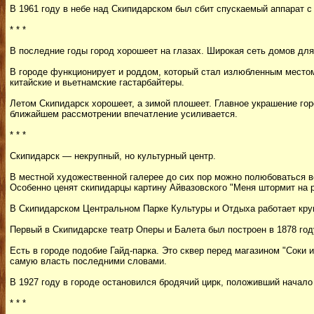
В 1961 году в небе над Скипидарском был сбит спускаемый аппарат с
* * *
В последние годы город хорошеет на глазах. Широкая сеть домов для
В городе функционирует и роддом, который стал излюбленным местом
китайские и вьетнамские гастарбайтеры.
Летом Скипидарск хорошеет, а зимой плошеет. Главное украшение го
ближайшем рассмотрении впечатление усиливается.
* * *
Скипидарск — некрупный, но культурный центр.
В местной художественной галерее до сих пор можно полюбоваться 
Особенно ценят скипидарцы картину Айвазовского "Меня штормит на р
В Скипидарском Центральном Парке Культуры и Отдыха работает круп
Первый в Скипидарске театр Оперы и Балета был построен в 1878 году
Есть в городе подобие Гайд-парка. Это сквер перед магазином "Соки 
самую власть последними словами.
В 1927 году в городе остановился бродячий цирк, положивший начал
* * *