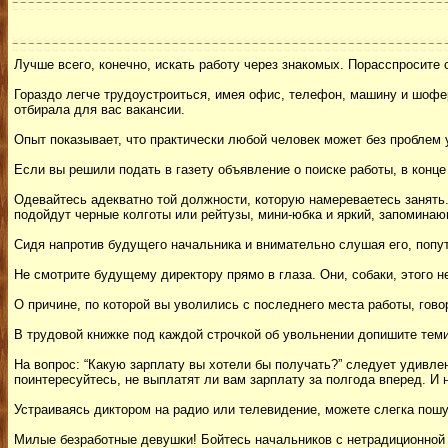
Лучше всего, конечно, искать работу через знакомых. Порасспросите 
Гораздо легче трудоустроиться, имея офис, телефон, машину и шофе
отбирала для вас вакансии.
Опыт показывает, что практически любой человек может без проблем 
Если вы решили подать в газету объявление о поиске работы, в конце
Одевайтесь адекватно той должности, которую намереваетесь занять.
подойдут черные колготы или рейтузы, мини-юбка и яркий, запомина
Сидя напротив будущего начальника и внимательно слушая его, попут
Не смотрите будущему директору прямо в глаза. Они, собаки, этого н
О причине, по которой вы уволились с последнего места работы, говор
В трудовой книжке под каждой строчкой об увольнении допишите теми 
На вопрос: “Какую зарплату вы хотели бы получать?” следует удивлен
поинтересуйтесь, не выплатят ли вам зарплату за полгода вперед. И 
Устраиваясь диктором на радио или телевидение, можете слегка пошу
Милые безработные девушки! Бойтесь начальников с нетрадиционной 