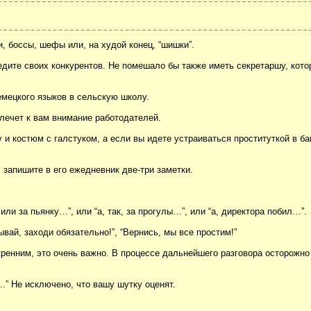
, боссы, шефы или, на худой конец, “шишки”.
дите своих конкурентов. Не помешало бы также иметь секретаршу, кото
емецкого языков в сельскую школу.
влечет к вам внимание работодателей.
 и костюм с галстуком, а если вы идете устраиваться проституткой в б
 запишите в его ежедневник две-три заметки.
ли за пьянку…”, или “а, так, за прогулы…”, или “а, директора побил…”.
ай, заходи обязательно!”, “Вернись, мы все простим!”
кренним, это очень важно. В процессе дальнейшего разговора осторожно
…” Не исключено, что вашу шутку оценят.