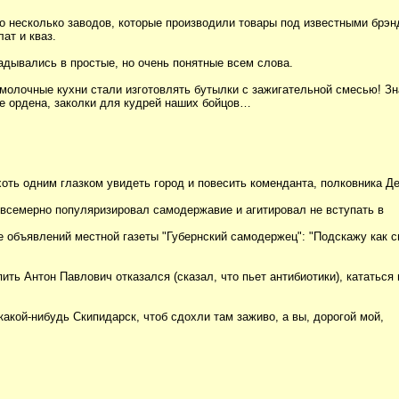
о несколько заводов, которые производили товары под известными брэн
ат и кваз.
дывались в простые, но очень понятные всем слова.
 молочные кухни стали изготовлять бутылки с зажигательной смесью! З
е ордена, заколки для кудрей наших бойцов…
ть одним глазком увидеть город и повесить коменданта, полковника Де
 всемерно популяризировал самодержавие и агитировал не вступать в
 объявлений местной газеты "Губернский самодержец": "Подскажу как с
ть Антон Павлович отказался (сказал, что пьет антибиотики), кататься 
акой-нибудь Скипидарск, чтоб сдохли там заживо, а вы, дорогой мой,