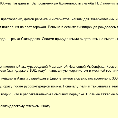
 Юрием Гагариным. За проявленную бдительность служба ПВО получила 1
 престарелых, домов ребенка и интернатов, клиник для туберкулёзных и
 появления на свет горожан. Раньше в семьях скипидарцев рождалось 
рода — речка Скипидарка. Своими причудливыми очертаниями с высоты п
великолепной экскурсоводшей Маргаритой Ивановной Рыбенфиш. Кроме э
еке Скипидарке в 1861 году", написанную маринистом в местной гостини
нейшая в Азии и старейшая в Европе комната смеха, построенная к 30
, сразу после русско-турецкой войны. Поначалу пели и танцевали в теат
и водки", что в респектабельном Помойном переулке. В самые тяжелые г
о скипидарскому мясокомбинату.