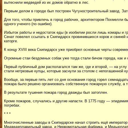
вытеснили медведей из их домов обратно в лес.
Первым делом в городе был построен Чугуностроительный завод. Зате
Для того, чтобы привлечь в город рабочих, архитектором Похмелли 
одного ученого (по ошибке).
Избыток работы и недостаток еды (в изобилии росли лишь комары и гр
Сенат повелел ссылать в Скипидарск провинившихся коров и свиней и
каторге.
К концу XVIII века Скипидарск уже приобрел основные черты совреме
Огромные стаи бездомных собак уже тогда стали бичом города, как и
Первый публичный дом располагался там же, где и второй, — на углу
стали нетрезвые купцы, которые заснули за столом с непогашенной ку
Вообще, за первые пять лет со дня основания город горел семнадцат
пожара было решено организовать собственную пожарную службу, а т
В результате тушения пожара город дважды был затоплен.
Кроме пожаров, случались и другие напасти. В 1775 году — эпидемия
погребах.
* * *
Многочисленные заводы в Скипидарске начал строить ещё император А
Медведеплавильный завод, и Нервомотальная фабрика, и Медьюплати