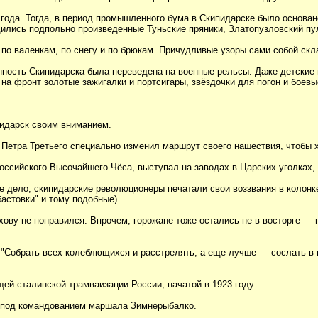
ода. Тогда, в период промышленного бума в Скипидарске было основан
дились подпольно произведенные Туньские пряники, Златопузловский пул
о валенкам, по снегу и по брюкам. Причудливые узоры сами собой скла
енность Скипидарска была переведена на военные рельсы. Даже детские
а фронт золотые зажигалки и портсигары, звёздочки для погон и боевы
пидарск своим вниманием.
етра Третьего специально изменил маршрут своего нашествия, чтобы хо
российского Высочайшего Чёса, выступал на заводах в Царских уголках,
 дело, скипидарские революционеры печатали свои воззвания в колонке
астовки" и тому подобные).
хову не понравился. Впрочем, горожане тоже остались не в восторге — пи
 "Собрать всех колеблющихся и расстрелять, а еще лучше — сослать в к
ей сталинской трамваизации России, начатой в 1923 году.
я под командованием маршала Зимнерыбалко.