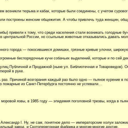
м возникли тюрьма и кабак, которые были соединены, с учетом суровог
были построены женские общежития. А чтобы привлечь туда женщин, об
ибы) привели к тому, что среди населения стали возникать голодные бу
з центральной России, но ссыльные животные отказывались давать моло
нного города — покосившиеся домишки, грязные кривые улочки, широкую 
 огромные беспорядочные кучи собачьих выделений, которые и по сей де
 улиц Публичной и Продажной (ныне ул. Библиотечная и Товароведов). О
пюрой в руке.
ь раз. Причиной возгорания каждый раз было одно — пьяное курение в 
о пожарные из Санкт-Петербурга постоянно не успевали…
 моровой язвы, в 1985 году — эпидемия поголовной трезвы, когда в пья
лександр I. Ну, не сам, понятное дело — императорские холуи заложил
льный завод, и Скотоперегонная фабрика и многие-многие другие.