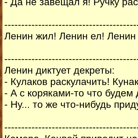
- Да не завещал я! Ручку ра
---------------------------------------
Ленин жил! Ленин ел! Ленин
---------------------------------------
Ленин диктует декреты:
- Кулаков раскулачить! Куна
- А с коряками-то что буде
- Ну... то же что-нибудь при
---------------------------------------