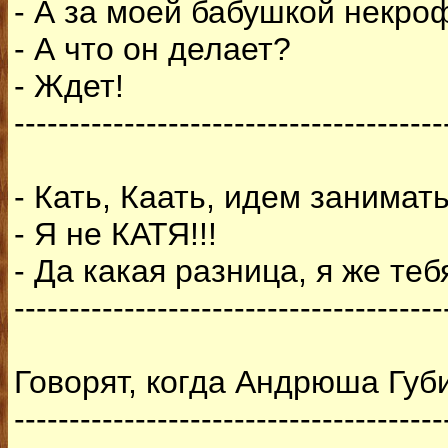
- А за моей бабушкой некро
- А что он делает?
- Ждет!
---------------------------------------
- Кать, Каать, идем занимат
- Я не КАТЯ!!!
- Да какая разница, я же те
---------------------------------------
Говорят, когда Андрюша Губи
---------------------------------------