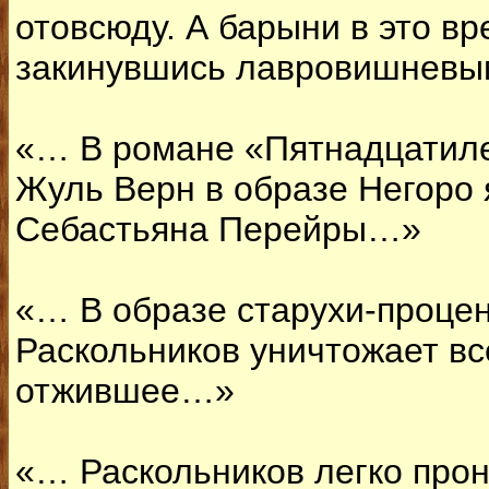
отовсюду. А барыни в это вр
закинувшись лавровишневым
«… В романе «Пятнадцатиле
Жуль Верн в образе Негоро 
Себастьяна Перейры…»
«… В образе старухи-проце
Раскольников уничтожает вс
отжившее…»
«… Раскольников легко прон