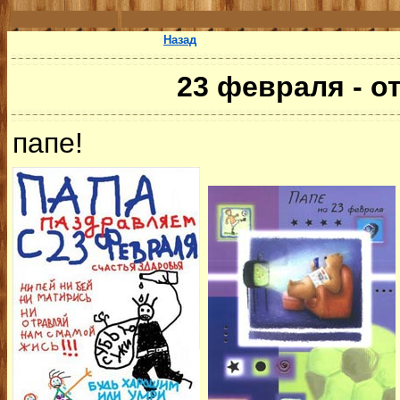
Назад
23 февраля - о
папе!