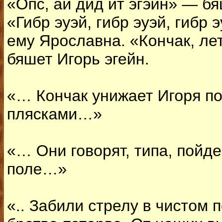
«Опс, ай дид ит эгэйн» — бя
«Гибр эуэй, гибр эуэй, гибр 
ему Ярославна. «Кончак, ле
бяшет Игорь эгейн.
«… Кончак унижает Игоря п
плясками…»
«… Они говорят, типа, пойд
поле…»
«.. Забили стрелу в чистом 