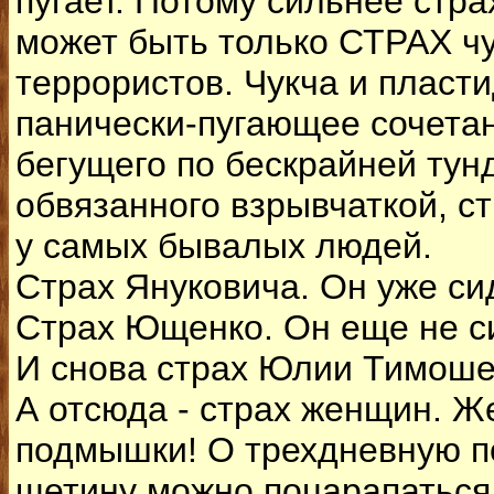
пугает. Потому сильнее стра
может быть только СТРАХ чу
террористов. Чукча и пласти
панически-пугающее сочетан
бегущего по бескрайней тун
обвязанного взрывчаткой, с
у самых бывалых людей.
Страх Януковича. Он уже си
Страх Ющенко. Он еще не с
И снова страх Юлии Тимоше
А отсюда - страх женщин. 
подмышки! О трехдневную 
щетину можно поцарапаться 