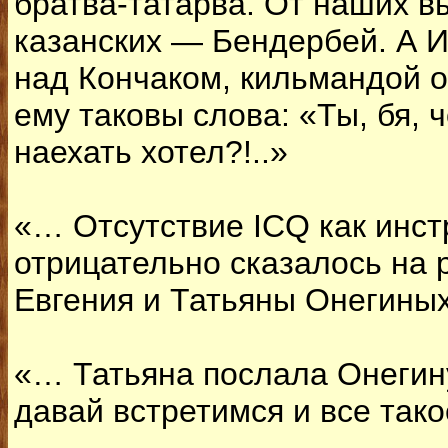
братва-татарва. От наших в
казанских — Бендербей. А И
над Кончаком, кильмандой о
ему таковы слова: «Ты, бя, ч
наехать хотел?!..»
«… Отсутствие ICQ как инс
отрицательно сказалось на 
Евгения и Татьяны Онегин
«… Татьяна послала Онегину
давай встретимся и все так