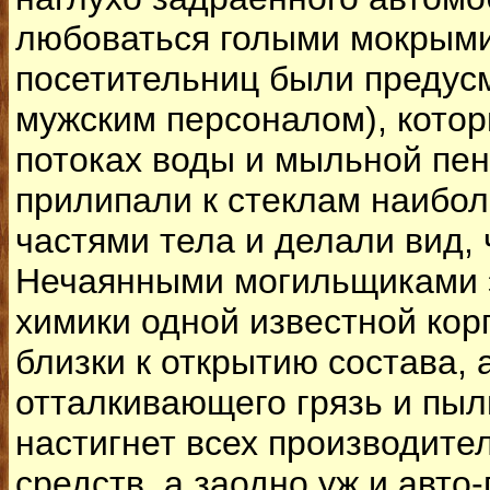
любоваться голыми мокрыми
посетительниц были предус
мужским персоналом), котор
потоках воды и мыльной пен
прилипали к стеклам наибо
частями тела и делали вид,
Нечаянными могильщиками э
химики одной известной кор
близки к открытию состава,
отталкивающего грязь и пыл
настигнет всех производите
средств, а заодно уж и авто