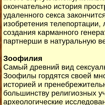
окончательно история прос
удаленного секса закончитс
изобретения телепортации, 
создания карманного генера
партнерши в натуральную в
Зоофилия
Самый древний вид сексуал
Зоофилы гордятся своей мн
историей и пренебрежительн
большинству религиозных у
археологические исследова