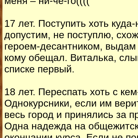
меня – ни-че-го((((
17 лет. Поступить хоть куда
допустим, не поступлю, схо
героем-десантником, выдам 
кому обещал. Виталька, сл
списке первый.
18 лет. Переспать хоть с кем
Однокурсники, если им вери
весь город и принялись за п
Одна надежда на общежитск
окончании курса. Если не по