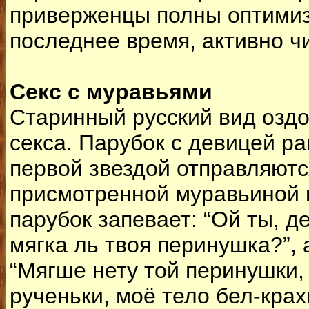
приверженцы полны оптимиз
последнее время, активно ч
Секс с муравьями
Старинный русский вид озд
секса. Парубок с девицей ра
первой звездой отправляются
присмотренной муравьиной к
парубок запевает: “Ой ты, д
мягка ль твоя перинушка?”, 
“Мягше нету той перинушки,
рученьки, моё тело бел-крах