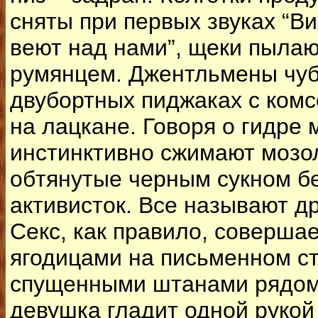
сняты при первых звуках “В
веют над нами”, щеки пыла
румянцем. Джентльмены чуб
двубортных пиджаках с ком
на лацкане. Говоря о гидре 
инстинктивно сжимают мозо
обтянутые черным сукном б
активисток. Все называют др
Секс, как правило, совершае
ягодицами на письменном ст
спущенными штанами рядом.
девушка гладит одной рукой