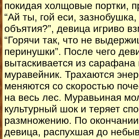
покидая холщовые портки, п
“Ай ты, гой еси, зазнобушка,
объятия?”, девица игриво вз
“Горячи так, что не выдержи
перинушки”. После чего дев
вытаскивается из сарафана 
муравейник. Трахаются энер
меняются со скоростью поче
на весь лес. Муравьиная мо
культурный шок и теряет спо
размножению. По окончании 
девица, распухшая до небы