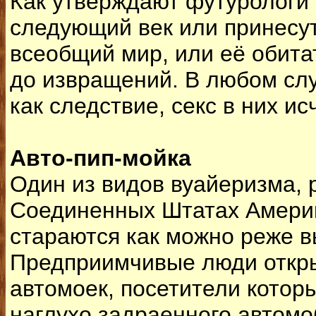
Как утверждают футурологи 
следующий век или принесут
всеобщий мир, или её обита
до извращений. В любом слу
как следствие, секс в них ис
Авто-пип-мойка
Один из видов вуайеризма, 
Соединенных Штатах Америк
стараются как можно реже 
Предприимчивые люди откр
автомоек, посетители которы
наглухо задраенного автомо