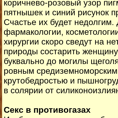
коричнево-розовый узор пи
пятнышек и синий рисунок п
Счастье их будет недолгим.
фармакологии, косметологии
хирургии скоро сведут на не
природы состарить женщину
буквально до могилы щегол
ровным средиземноморским
крутобедростью и пышногруд
в солярии от силиконоизлиян
Секс в противогазах