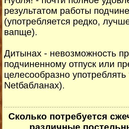
Нубля! - почти полное удов
результатом работы подчин
(употребляется редко, лучш
вапще).
Дитынах - невозможность п
подчиненному отпуск или п
целесообразно употреблять 
Netбабланах).
Сколько потребуется сже
различные постельн