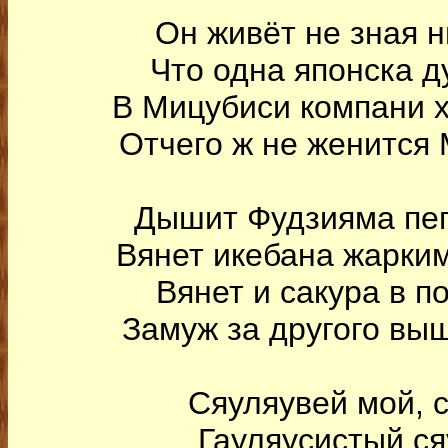
Он живёт не зная н
Что одна японска д
В Мицубиси компани х
Отчего ж не женится
Дышит Фудзияма пеп
Вянет икебана жарки
Вянет и сакура в п
Замуж за другого вы
Сяуляувей мой, 
Гауляусистый ся