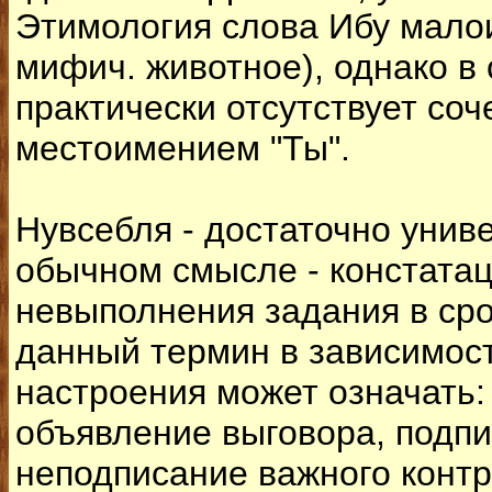
Этимология слова Ибу малои
мифич. животное), однако в с
практически отсутствует соч
местоимением "Ты".
Нувсебля - достаточно унив
обычном смысле - констата
невыполнения задания в сро
данный термин в зависимос
настроения может означать:
объявление выговора, подп
неподписание важного контр