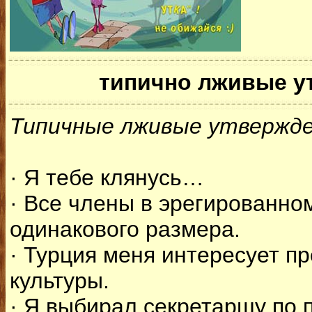
типично лживые у
Типичные лживые утвержде
· Я тебе клянусь…
· Все члены в эрегированно
одинакового размера.
· Турция меня интересует пр
культуры.
· Я выбирал секретаршу по