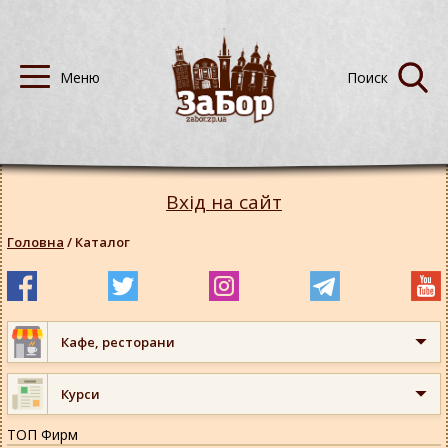
Вхід на сайт
Головна
/
Каталог
Кафе, ресторани
Курси
ТОП Фирм