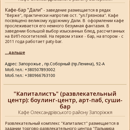
Кафе-бар "Дали"
- заведение размещается в рядах
"Верже", практически напротив ост. "ул.Грязнова". Кафе
посвящено великому художнику Дали. В оформлении кафе
прослеживается его немного безумная фантазия. В
заведении большой выбор изысканных блюд, рассчитанных
на ВИП-посетителей. На первом этаже - бар, на втором - с
2011 года работает paty-bar.
...дальше
Адрес: Запорожье , пр.Соборный (пр.Ленина), 92-А
Моб.тел.: +380507893002
Моб.тел.: +380966763100
"Капиталистъ" (развлекательный
центр): боулинг-центр, арт-паб, суши-
бар
Кафе Олександрівського району Запоріжжя
Развлекательный комплекс "Капиталист" размещается в
задании торгово-развлекательного центра "Пальмира