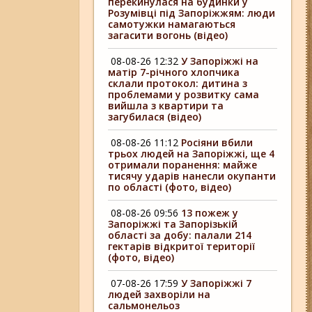
перекинулася на будинки у
Розумівці під Запоріжжям: люди
самотужки намагаються
загасити вогонь (відео)
08-08-26 12:32
У Запоріжжі на
матір 7-річного хлопчика
склали протокол: дитина з
проблемами у розвитку сама
вийшла з квартири та
загубилася (відео)
08-08-26 11:12
Росіяни вбили
трьох людей на Запоріжжі, ще 4
отримали поранення: майже
тисячу ударів нанесли окупанти
по області (фото, відео)
08-08-26 09:56
13 пожеж у
Запоріжжі та Запорізькій
області за добу: палали 214
гектарів відкритої території
(фото, відео)
07-08-26 17:59
У Запоріжжі 7
людей захворіли на
сальмонельоз