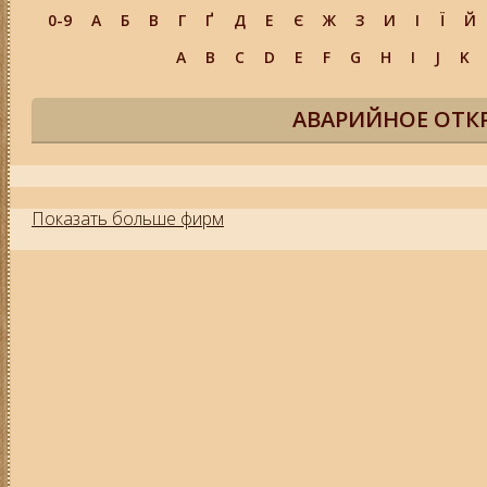
0-9
А
Б
В
Г
Ґ
Д
Е
Є
Ж
З
И
І
Ї
Й
A
B
C
D
E
F
G
H
I
J
K
АВАРИЙНОЕ ОТК
Показать больше фирм