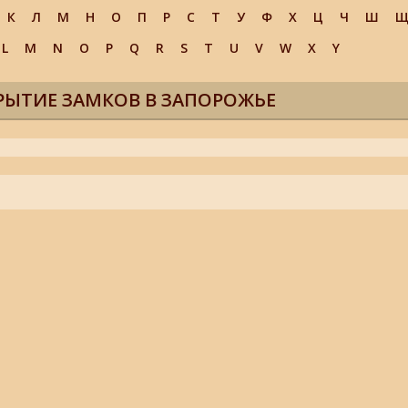
К
Л
М
Н
О
П
Р
С
Т
У
Ф
Х
Ц
Ч
Ш
L
M
N
O
P
Q
R
S
T
U
V
W
X
Y
РЫТИЕ ЗАМКОВ В ЗАПОРОЖЬЕ