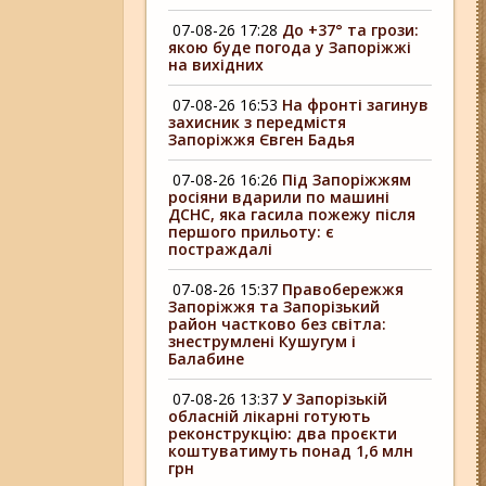
07-08-26 17:28
До +37° та грози:
якою буде погода у Запоріжжі
на вихідних
07-08-26 16:53
На фронті загинув
захисник з передмістя
Запоріжжя Євген Бадья
07-08-26 16:26
Під Запоріжжям
росіяни вдарили по машині
ДСНС, яка гасила пожежу після
першого прильоту: є
постраждалі
07-08-26 15:37
Правобережжя
Запоріжжя та Запорізький
район частково без світла:
знеструмлені Кушугум і
Балабине
07-08-26 13:37
У Запорізькій
обласній лікарні готують
реконструкцію: два проєкти
коштуватимуть понад 1,6 млн
грн