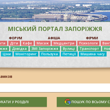
МІСЬКИЙ ПОРТАЛ ЗАПОРІЖЖЯ
ФОРУМ
АФІША
ФІРМИ
ати
Діти
Кафе
Масаж
Медцентри
Психологи
Ван
іжжя
Довідка
ЗМІ Запоріжжя
Вулиці
Транспорт
Но
Ціни
Моніторинг
Пользуха
Петиції
Машина часу
замков
КАТИ У РОЗДІЛІ
ПОШУК ПО ВСЬОМУ 