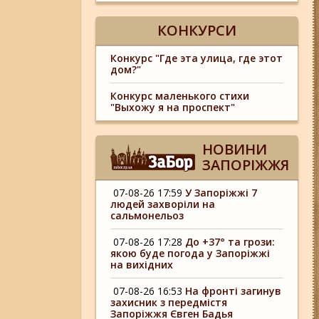
КОНКУРСИ
Конкурс "Где эта улица, где этот
дом?"
Конкурс маленького стихи
"Выхожу я на проспект"
НОВИНИ
ЗАПОРІЖЖЯ
07-08-26 17:59
У Запоріжжі 7
людей захворіли на
сальмонельоз
07-08-26 17:28
До +37° та грози:
якою буде погода у Запоріжжі
на вихідних
07-08-26 16:53
На фронті загинув
захисник з передмістя
Запоріжжя Євген Бадья