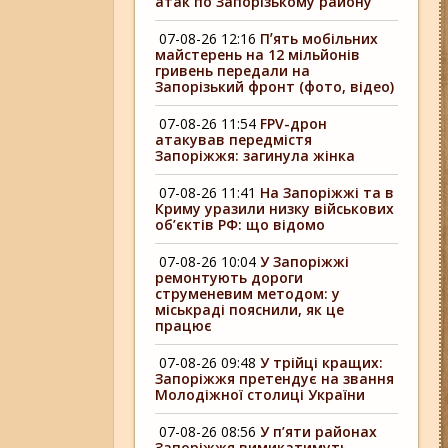
атак по Запорізькому району
07-08-26 12:16
Пʼять мобільних
майстерень на 12 мільйонів
гривень передали на
Запорізький фронт (фото, відео)
07-08-26 11:54
FPV-дрон
атакував передмістя
Запоріжжя: загинула жінка
07-08-26 11:41
На Запоріжжі та в
Криму уразили низку військових
об’єктів РФ: що відомо
07-08-26 10:04
У Запоріжжі
ремонтують дороги
струменевим методом: у
міськраді пояснили, як це
працює
07-08-26 09:48
У трійці кращих:
Запоріжжя претендує на звання
Молодіжної столиці України
07-08-26 08:56
У п’яти районах
Запоріжжя вимикатимуть