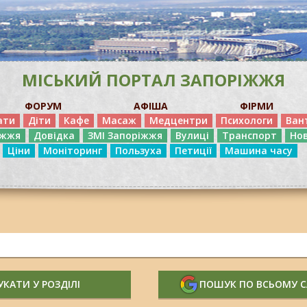
МІСЬКИЙ ПОРТАЛ ЗАПОРІЖЖЯ
ФОРУМ
АФІША
ФІРМИ
ати
Діти
Кафе
Масаж
Медцентри
Психологи
Ван
іжжя
Довідка
ЗМІ Запоріжжя
Вулиці
Транспорт
Но
Ціни
Моніторинг
Пользуха
Петиції
Машина часу
КАТИ У РОЗДІЛІ
ПОШУК ПО ВСЬОМУ 