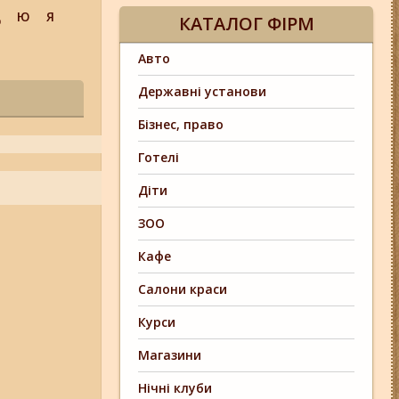
Щ
Ю
Я
КАТАЛОГ ФІРМ
Авто
Державні установи
Бізнес, право
Готелі
Діти
ЗОО
Кафе
Салони краси
Курси
Магазини
Нічні клуби