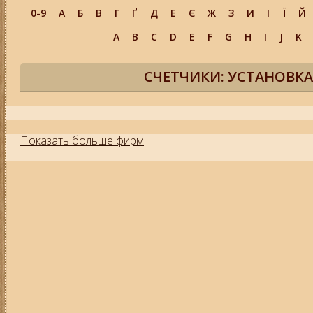
0-9
А
Б
В
Г
Ґ
Д
Е
Є
Ж
З
И
І
Ї
Й
A
B
C
D
E
F
G
H
I
J
K
СЧЕТЧИКИ: УСТАНОВКА
Показать больше фирм