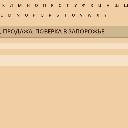
К
Л
М
Н
О
П
Р
С
Т
У
Ф
Х
Ц
Ч
Ш
L
M
N
O
P
Q
R
S
T
U
V
W
X
Y
, ПРОДАЖА, ПОВЕРКА В ЗАПОРОЖЬЕ