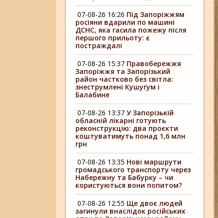
07-08-26 16:26
Під Запоріжжям
росіяни вдарили по машині
ДСНС, яка гасила пожежу після
першого прильоту: є
постраждалі
07-08-26 15:37
Правобережжя
Запоріжжя та Запорізький
район частково без світла:
знеструмлені Кушугум і
Балабине
07-08-26 13:37
У Запорізькій
обласній лікарні готують
реконструкцію: два проєкти
коштуватимуть понад 1,6 млн
грн
07-08-26 13:35
Нові маршрути
громадського транспорту через
Набережну та Бабурку – чи
користуються вони попитом?
07-08-26 12:55
Ще двоє людей
загинули внаслідок російських