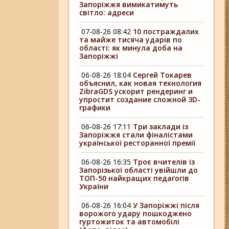
Запоріжжя вимикатимуть
світло: адреси
07-08-26 08:42
10 постраждалих
та майже тисяча ударів по
області: як минула доба на
Запоріжжі
06-08-26 18:04
Сергей Токарев
объяснил, как новая технология
ZibraGDS ускорит рендеринг и
упростит создание сложной 3D-
графики
06-08-26 17:11
Три заклади із
Запоріжжя стали фіналістами
української ресторанної премії
06-08-26 16:35
Троє вчителів із
Запорізької області увійшли до
ТОП-50 найкращих педагогів
України
06-08-26 16:04
У Запоріжжі після
ворожого удару пошкоджено
гуртожиток та автомобілі