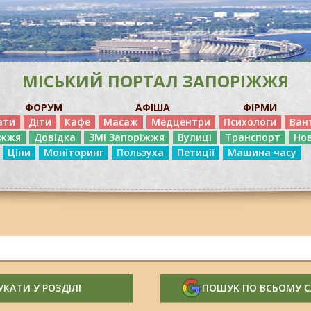
МІСЬКИЙ ПОРТАЛ ЗАПОРІЖЖЯ
ФОРУМ
АФІША
ФІРМИ
ати
Діти
Кафе
Масаж
Медцентри
Психологи
Ван
іжжя
Довідка
ЗМІ Запоріжжя
Вулиці
Транспорт
Но
Ціни
Моніторинг
Пользуха
Петиції
Машина часу
КАТИ У РОЗДІЛІ
ПОШУК ПО ВСЬОМУ 