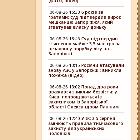
(фото, відео)
06-08-26 15:33
6 років за
гратами: суд підтвердив вирок
мешканцю Запоріжжя, який
згватував власну доньку
06-08-26 13:45
Суд підтвердив
стягнення майже 3,5 млн грн за
незаконну порубку лісу на
Запоріжжі
06-08-26 13:15
Росіяни атакували
знову АЗС у Запоріжжі: виникла
пожежа (відео)
06-08-26 13:02
Понад два роки
вважався зниклим безвісти: у
Києві попрощаються із
захисником із Запорізької
області Олександром Паніним
06-08-26 12:40
У ЄС з 5 серпня
змінюють правила тимчасового
захисту для українських
чоловіків