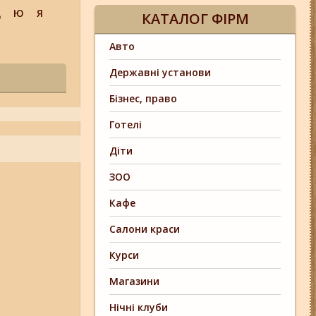
Щ
Ю
Я
КАТАЛОГ ФІРМ
Авто
Державні установи
Бізнес, право
Готелі
Діти
ЗОО
Кафе
Салони краси
Курси
Магазини
Нічні клуби