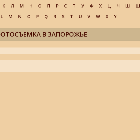
К
Л
М
Н
О
П
Р
С
Т
У
Ф
Х
Ц
Ч
Ш
L
M
N
O
P
Q
R
S
T
U
V
W
X
Y
ФОТОСЪЕМКА В ЗАПОРОЖЬЕ