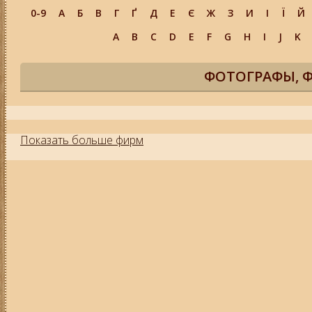
0-9
А
Б
В
Г
Ґ
Д
Е
Є
Ж
З
И
І
Ї
Й
A
B
C
D
E
F
G
H
I
J
K
ФОТОГРАФЫ, 
Показать больше фирм