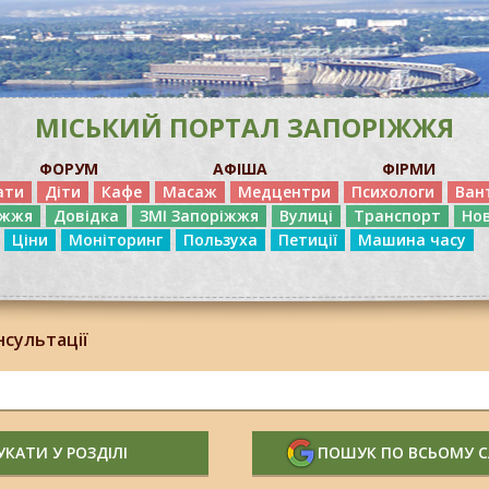
МІСЬКИЙ ПОРТАЛ ЗАПОРІЖЖЯ
ФОРУМ
АФІША
ФІРМИ
ати
Діти
Кафе
Масаж
Медцентри
Психологи
Ван
іжжя
Довідка
ЗМІ Запоріжжя
Вулиці
Транспорт
Но
Ціни
Моніторинг
Пользуха
Петиції
Машина часу
нсультації
КАТИ У РОЗДІЛІ
ПОШУК ПО ВСЬОМУ 