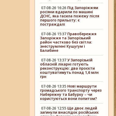
07-08-26 16:26
Під Запоріжжям
росіяни вдарили по машині
ДСНС, яка гасила пожежу після
першого прильоту: є
постраждалі
07-08-26 15:37
Правобережжя
Запоріжжя та Запорізький
район частково без світла:
знеструмлені Кушугум і
Балабине
07-08-26 13:37
У Запорізькій
обласній лікарні готують
реконструкцію: два проєкти
коштуватимуть понад 1,6 млн
грн
07-08-26 13:35
Нові маршрути
громадського транспорту через
Набережну та Бабурку – чи
користуються вони попитом?
07-08-26 12:55
Ще двоє людей
загинули внаслідок російських