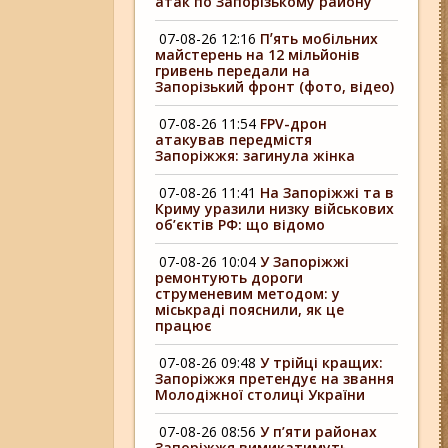
атак по Запорізькому району
07-08-26 12:16
Пʼять мобільних
майстерень на 12 мільйонів
гривень передали на
Запорізький фронт (фото, відео)
07-08-26 11:54
FPV-дрон
атакував передмістя
Запоріжжя: загинула жінка
07-08-26 11:41
На Запоріжжі та в
Криму уразили низку військових
об’єктів РФ: що відомо
07-08-26 10:04
У Запоріжжі
ремонтують дороги
струменевим методом: у
міськраді пояснили, як це
працює
07-08-26 09:48
У трійці кращих:
Запоріжжя претендує на звання
Молодіжної столиці України
07-08-26 08:56
У п’яти районах
Запоріжжя вимикатимуть