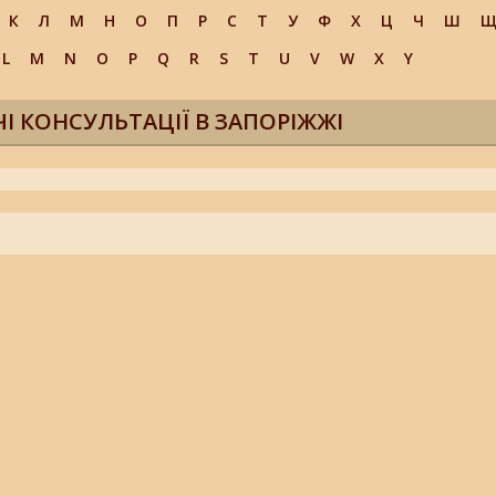
К
Л
М
Н
О
П
Р
С
Т
У
Ф
Х
Ц
Ч
Ш
L
M
N
O
P
Q
R
S
T
U
V
W
X
Y
ЧІ КОНСУЛЬТАЦІЇ В ЗАПОРІЖЖІ