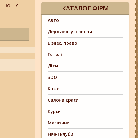
Щ
Ю
Я
КАТАЛОГ ФІРМ
Авто
Державні установи
Бізнес, право
Готелі
Діти
ЗОО
Кафе
Салони краси
Курси
Магазини
Нічні клуби