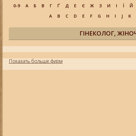
0-9
А
Б
В
Г
Ґ
Д
Е
Є
Ж
З
И
І
Ї
Й
A
B
C
D
E
F
G
H
I
J
K
ГІНЕКОЛОГ, ЖІНО
Показать больше фирм