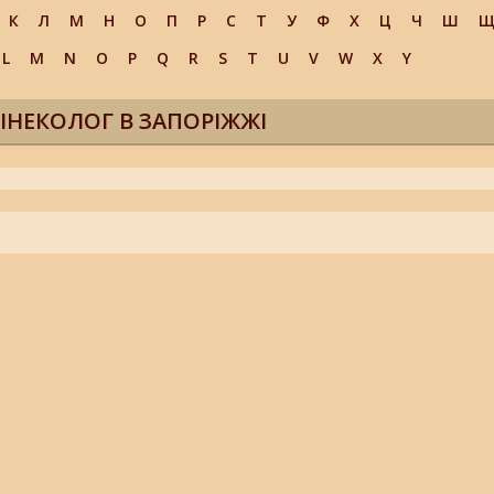
К
Л
М
Н
О
П
Р
С
Т
У
Ф
Х
Ц
Ч
Ш
L
M
N
O
P
Q
R
S
T
U
V
W
X
Y
ІНЕКОЛОГ В ЗАПОРІЖЖІ