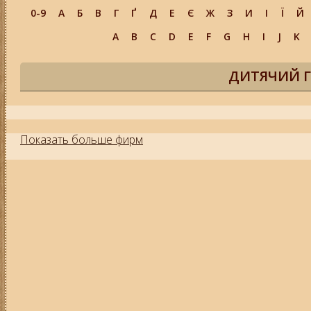
0-9
А
Б
В
Г
Ґ
Д
Е
Є
Ж
З
И
І
Ї
Й
A
B
C
D
E
F
G
H
I
J
K
ДИТЯЧИЙ Г
Показать больше фирм