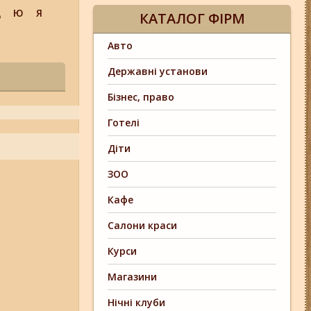
Щ
Ю
Я
КАТАЛОГ ФІРМ
Авто
Державні установи
Бізнес, право
Готелі
Діти
ЗОО
Кафе
Салони краси
Курси
Магазини
Нічні клуби