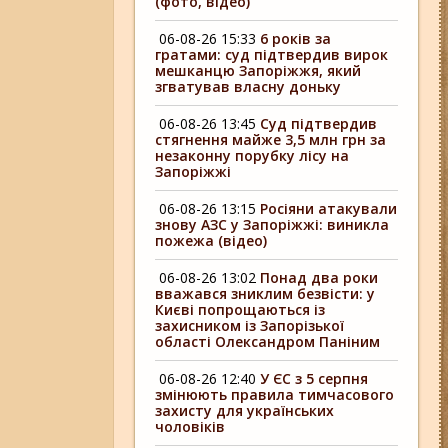
(фото, відео)
06-08-26 15:33
6 років за
гратами: суд підтвердив вирок
мешканцю Запоріжжя, який
згватував власну доньку
06-08-26 13:45
Суд підтвердив
стягнення майже 3,5 млн грн за
незаконну порубку лісу на
Запоріжжі
06-08-26 13:15
Росіяни атакували
знову АЗС у Запоріжжі: виникла
пожежа (відео)
06-08-26 13:02
Понад два роки
вважався зниклим безвісти: у
Києві попрощаються із
захисником із Запорізької
області Олександром Паніним
06-08-26 12:40
У ЄС з 5 серпня
змінюють правила тимчасового
захисту для українських
чоловіків