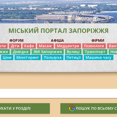
МІСЬКИЙ ПОРТАЛ ЗАПОРІЖЖЯ
ФОРУМ
АФІША
ФІРМИ
ати
Діти
Кафе
Масаж
Медцентри
Психологи
Ван
іжжя
Довідка
ЗМІ Запоріжжя
Вулиці
Транспорт
Но
Ціни
Моніторинг
Пользуха
Петиції
Машина часу
КАТИ У РОЗДІЛІ
ПОШУК ПО ВСЬОМУ 