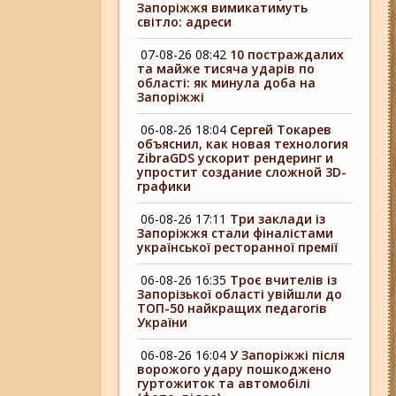
Запоріжжя вимикатимуть
світло: адреси
07-08-26 08:42
10 постраждалих
та майже тисяча ударів по
області: як минула доба на
Запоріжжі
06-08-26 18:04
Сергей Токарев
объяснил, как новая технология
ZibraGDS ускорит рендеринг и
упростит создание сложной 3D-
графики
06-08-26 17:11
Три заклади із
Запоріжжя стали фіналістами
української ресторанної премії
06-08-26 16:35
Троє вчителів із
Запорізької області увійшли до
ТОП-50 найкращих педагогів
України
06-08-26 16:04
У Запоріжжі після
ворожого удару пошкоджено
гуртожиток та автомобілі