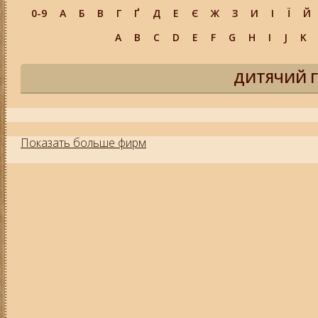
0-9
А
Б
В
Г
Ґ
Д
Е
Є
Ж
З
И
І
Ї
Й
A
B
C
D
E
F
G
H
I
J
K
ДИТЯЧИЙ Г
Показать больше фирм