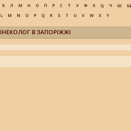
К
Л
М
Н
О
П
Р
С
Т
У
Ф
Х
Ц
Ч
Ш
L
M
N
O
P
Q
R
S
T
U
V
W
X
Y
ІНЕКОЛОГ В ЗАПОРІЖЖІ