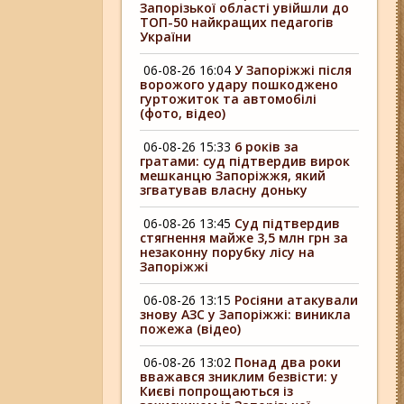
Запорізької області увійшли до
ТОП-50 найкращих педагогів
України
06-08-26 16:04
У Запоріжжі після
ворожого удару пошкоджено
гуртожиток та автомобілі
(фото, відео)
06-08-26 15:33
6 років за
гратами: суд підтвердив вирок
мешканцю Запоріжжя, який
згватував власну доньку
06-08-26 13:45
Суд підтвердив
стягнення майже 3,5 млн грн за
незаконну порубку лісу на
Запоріжжі
06-08-26 13:15
Росіяни атакували
знову АЗС у Запоріжжі: виникла
пожежа (відео)
06-08-26 13:02
Понад два роки
вважався зниклим безвісти: у
Києві попрощаються із