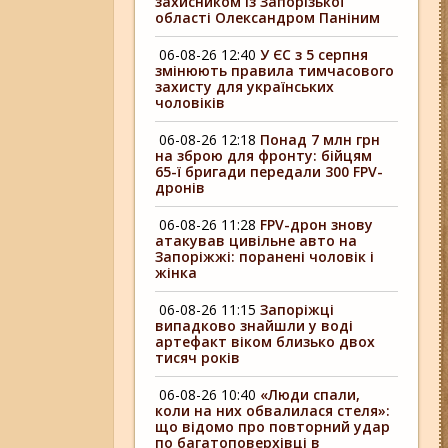
захисником із Запорізької
області Олександром Паніним
06-08-26 12:40
У ЄС з 5 серпня
змінюють правила тимчасового
захисту для українських
чоловіків
06-08-26 12:18
Понад 7 млн грн
на зброю для фронту: бійцям
65-ї бригади передали 300 FPV-
дронів
06-08-26 11:28
FPV-дрон знову
атакував цивільне авто на
Запоріжжі: поранені чоловік і
жінка
06-08-26 11:15
Запоріжці
випадково знайшли у воді
артефакт віком близько двох
тисяч років
06-08-26 10:40
«Люди спали,
коли на них обвалилася стеля»:
що відомо про повторний удар
по багатоповерхівці в