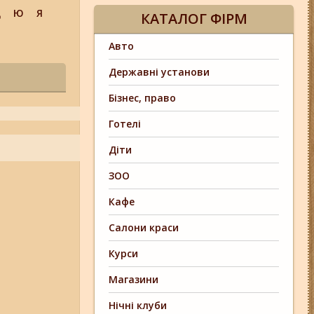
Щ
Ю
Я
КАТАЛОГ ФІРМ
Авто
Державні установи
Бізнес, право
Готелі
Діти
ЗОО
Кафе
Салони краси
Курси
Магазини
Нічні клуби