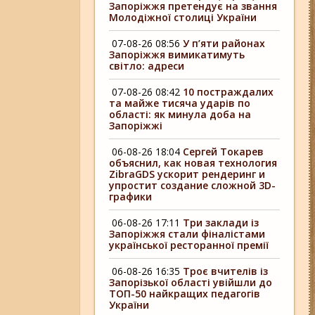
Запоріжжя претендує на звання
Молодіжної столиці України
07-08-26 08:56
У п’яти районах
Запоріжжя вимикатимуть
світло: адреси
07-08-26 08:42
10 постраждалих
та майже тисяча ударів по
області: як минула доба на
Запоріжжі
06-08-26 18:04
Сергей Токарев
объяснил, как новая технология
ZibraGDS ускорит рендеринг и
упростит создание сложной 3D-
графики
06-08-26 17:11
Три заклади із
Запоріжжя стали фіналістами
української ресторанної премії
06-08-26 16:35
Троє вчителів із
Запорізької області увійшли до
ТОП-50 найкращих педагогів
України