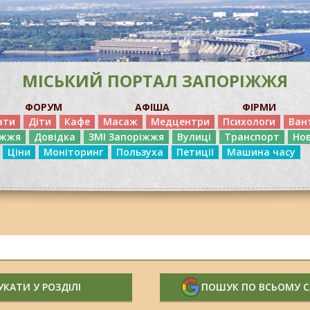
МІСЬКИЙ ПОРТАЛ ЗАПОРІЖЖЯ
ФОРУМ
АФІША
ФІРМИ
ати
Діти
Кафе
Масаж
Медцентри
Психологи
Ван
іжжя
Довідка
ЗМІ Запоріжжя
Вулиці
Транспорт
Но
Ціни
Моніторинг
Пользуха
Петиції
Машина часу
КАТИ У РОЗДІЛІ
ПОШУК ПО ВСЬОМУ 