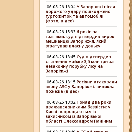
06-08-26 16:04
У Запоріжжі після
ворожого удару пошкоджено
гуртожиток та автомобілі
(фото, відео)
06-08-26 15:33
6 років за
гратами: суд підтвердив вирок
мешканцю Запоріжжя, який
згватував власну доньку
06-08-26 13:45
Суд підтвердив
стягнення майже 3,5 млн грн за
незаконну порубку лісу на
Запоріжжі
06-08-26 13:15
Росіяни атакували
знову АЗС у Запоріжжі: виникла
пожежа (відео)
06-08-26 13:02
Понад два роки
вважався зниклим безвісти: у
Києві попрощаються із
захисником із Запорізької
області Олександром Паніним
06-08-26 12:40
У ЄС з 5 серпня