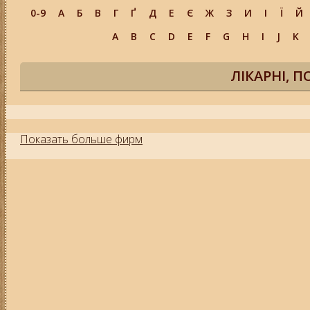
0-9
А
Б
В
Г
Ґ
Д
Е
Є
Ж
З
И
І
Ї
Й
A
B
C
D
E
F
G
H
I
J
K
ЛІКАРНІ, 
Показать больше фирм