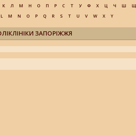
К
Л
М
Н
О
П
Р
С
Т
У
Ф
Х
Ц
Ч
Ш
L
M
N
O
P
Q
R
S
T
U
V
W
X
Y
ПОЛІКЛІНІКИ ЗАПОРІЖЖЯ