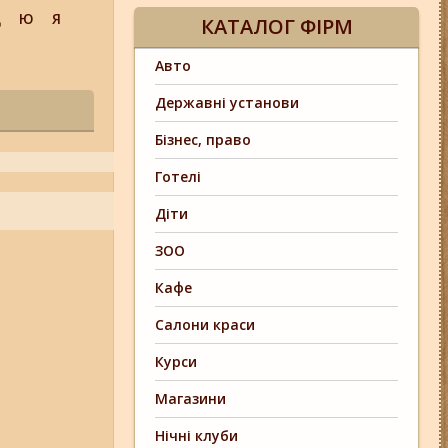
Щ
Ю
Я
КАТАЛОГ ФІРМ
Авто
Державні установи
Бізнес, право
Готелі
Діти
ЗОО
Кафе
Салони краси
Курси
Магазини
Нічні клуби