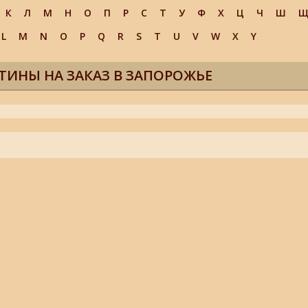
К
Л
М
Н
О
П
Р
С
Т
У
Ф
Х
Ц
Ч
Ш
L
M
N
O
P
Q
R
S
T
U
V
W
X
Y
ТИНЫ НА ЗАКАЗ В ЗАПОРОЖЬЕ