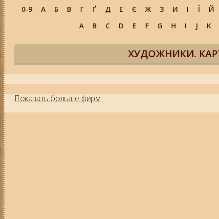
0-9
А
Б
В
Г
Ґ
Д
Е
Є
Ж
З
И
І
Ї
Й
A
B
C
D
E
F
G
H
I
J
K
ХУДОЖНИКИ. КАР
Показать больше фирм