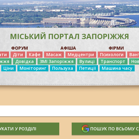
МІСЬКИЙ ПОРТАЛ ЗАПОРІЖЖЯ
ФОРУМ
АФІША
ФІРМИ
ати
Діти
Кафе
Масаж
Медцентри
Психологи
Ван
іжжя
Довідка
ЗМІ Запоріжжя
Вулиці
Транспорт
Но
Ціни
Моніторинг
Пользуха
Петиції
Машина часу
КАТИ У РОЗДІЛІ
ПОШУК ПО ВСЬОМУ 