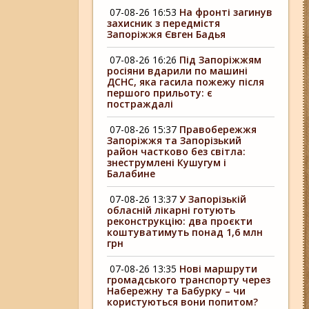
07-08-26 16:53
На фронті загинув
захисник з передмістя
Запоріжжя Євген Бадья
07-08-26 16:26
Під Запоріжжям
росіяни вдарили по машині
ДСНС, яка гасила пожежу після
першого прильоту: є
постраждалі
07-08-26 15:37
Правобережжя
Запоріжжя та Запорізький
район частково без світла:
знеструмлені Кушугум і
Балабине
07-08-26 13:37
У Запорізькій
обласній лікарні готують
реконструкцію: два проєкти
коштуватимуть понад 1,6 млн
грн
07-08-26 13:35
Нові маршрути
громадського транспорту через
Набережну та Бабурку – чи
користуються вони попитом?