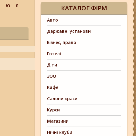
Щ
Ю
Я
КАТАЛОГ ФІРМ
Авто
Державні установи
Бізнес, право
Готелі
Діти
ЗОО
Кафе
Салони краси
Курси
Магазини
Нічні клуби