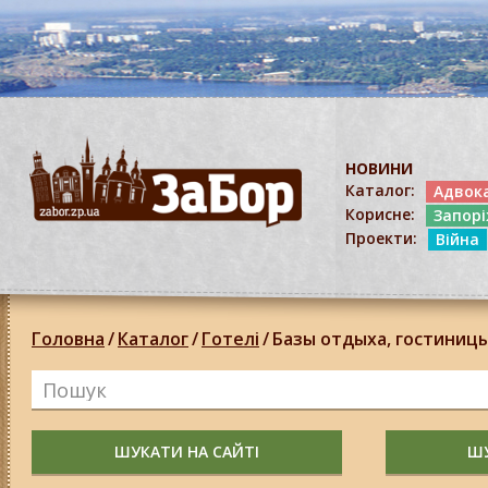
НОВИНИ
Каталог:
Адвок
Корисне:
Запор
Проекти:
Війна
Головна
/
Каталог
/
Готелі
/
Базы отдыха, гостиницы
ШУКАТИ НА САЙТІ
ШУ