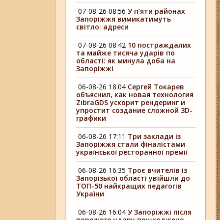
07-08-26 08:56
У п’яти районах
Запоріжжя вимикатимуть
світло: адреси
07-08-26 08:42
10 постраждалих
та майже тисяча ударів по
області: як минула доба на
Запоріжжі
06-08-26 18:04
Сергей Токарев
объяснил, как новая технология
ZibraGDS ускорит рендеринг и
упростит создание сложной 3D-
графики
06-08-26 17:11
Три заклади із
Запоріжжя стали фіналістами
української ресторанної премії
06-08-26 16:35
Троє вчителів із
Запорізької області увійшли до
ТОП-50 найкращих педагогів
України
06-08-26 16:04
У Запоріжжі після
ворожого удару пошкоджено