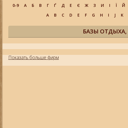
0-9
А
Б
В
Г
Ґ
Д
Е
Є
Ж
З
И
І
Ї
Й
A
B
C
D
E
F
G
H
I
J
K
БАЗЫ ОТДЫХА,
Показать больше фирм