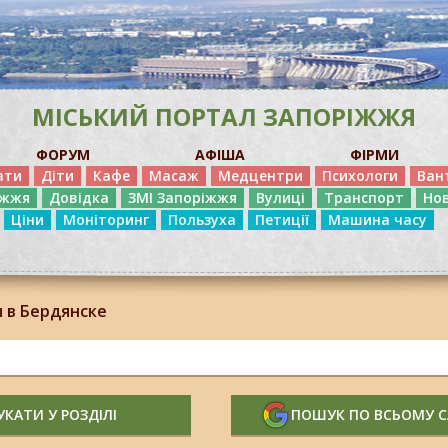
МІСЬКИЙ ПОРТАЛ ЗАПОРІЖЖЯ
ФОРУМ
АФІША
ФІРМИ
ати
Діти
Кафе
Масаж
Медцентри
Психологи
Ван
іжжя
Довідка
ЗМІ Запоріжжя
Вулиці
Транспорт
Но
Ціни
Моніторинг
Пользуха
Петиції
Машина часу
 в Бердянске
КАТИ У РОЗДІЛІ
ПОШУК ПО ВСЬОМУ 