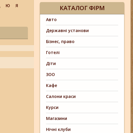
Щ
Ю
Я
КАТАЛОГ ФІРМ
Авто
Державні установи
Бізнес, право
Готелі
Діти
ЗОО
Кафе
Салони краси
Курси
Магазини
Нічні клуби