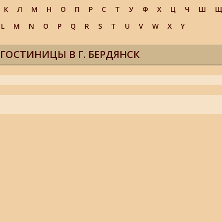
К
Л
М
Н
О
П
Р
С
Т
У
Ф
Х
Ц
Ч
Ш
L
M
N
O
P
Q
R
S
T
U
V
W
X
Y
 ГОСТИНИЦЫ В Г. БЕРДЯНСК