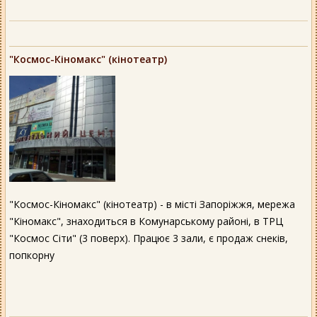
"Космос-Кіномакс" (кінотеатр)
"Космос-Кіномакс" (кінотеатр) - в місті Запоріжжя, мережа
"Кіномакс", знаходиться в Комунарському районі, в ТРЦ
"Космос Сіти" (3 поверх). Працює 3 зали, є продаж снеків,
попкорну