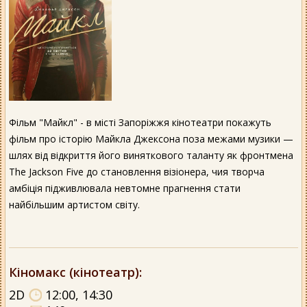
Фільм "Майкл" - в місті Запоріжжя кінотеатри покажуть
фільм про історію Майкла Джексона поза межами музики —
шлях від відкриття його виняткового таланту як фронтмена
The Jackson Five до становлення візіонера, чия творча
амбіція підживлювала невтомне прагнення стати
найбільшим артистом світу.
Кіномакс (кінотеатр)
:
2D
12:00, 14:30