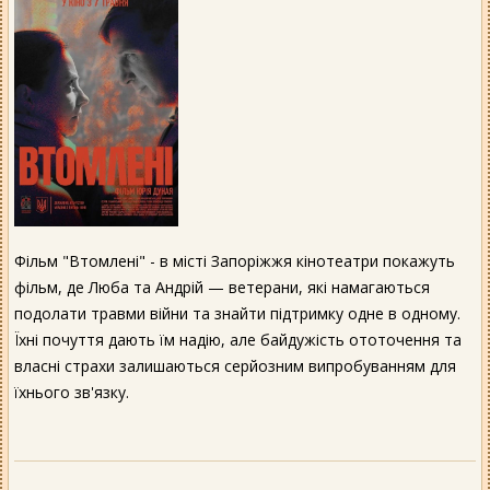
Фільм "Втомлені" - в місті Запоріжжя кінотеатри покажуть
фільм, де Люба та Андрій — ветерани, які намагаються
подолати травми війни та знайти підтримку одне в одному.
Їхні почуття дають їм надію, але байдужість ототочення та
власні страхи залишаються серйозним випробуванням для
їхнього зв'язку.