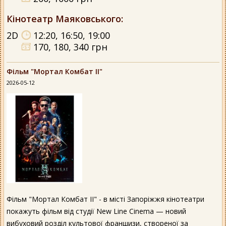
Кінотеатр Маяковського
:
2D
12:20, 16:50, 19:00
170, 180, 340 грн
Фільм "Мортал Комбат ІІ"
2026-05-12
Фільм "Мортал Комбат ІІ" - в місті Запоріжжя кінотеатри
покажуть фільм від студії New Line Cinema — новий
вибуховий розділ культової франшизи, створеної за