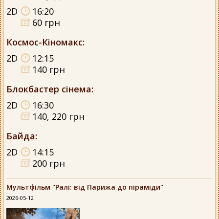
2D
16:20
60 грн
Космос-Кіномакс
:
2D
12:15
140 грн
Блокбастер сінема
:
2D
16:30
140, 220 грн
Байда
:
2D
14:15
200 грн
Мультфільм "Ралі: від Парижа до піраміди"
2026-05-12