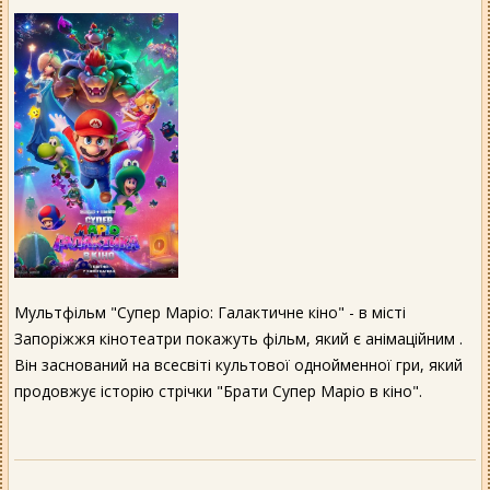
Мультфільм "Супер Маріо: Галактичне кіно" - в місті
Запоріжжя кінотеатри покажуть фільм, який є анімаційним .
Він заснований на всесвіті культової однойменної гри, який
продовжує історію стрічки "Брати Супер Маріо в кіно".