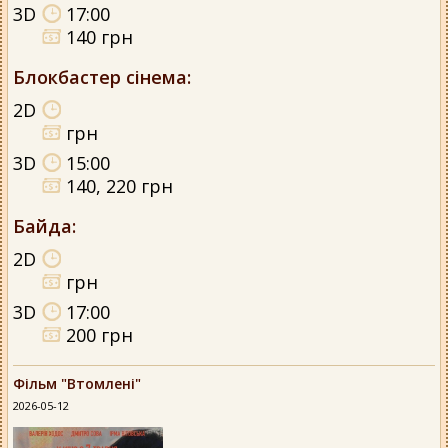
3D
17:00
140 грн
Блокбастер сінема
:
2D
грн
3D
15:00
140, 220 грн
Байда
:
2D
грн
3D
17:00
200 грн
Фільм "Втомлені"
2026-05-12