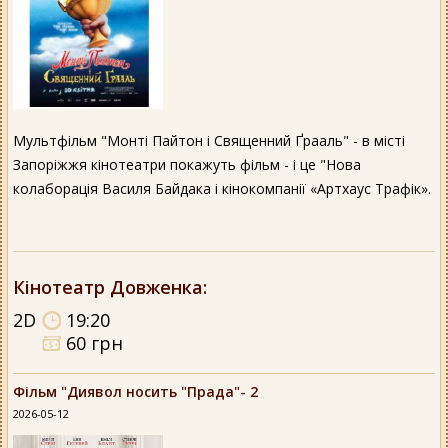
Мультфільм "Монті Пайтон і Священний Ґрааль" - в місті
Запоріжжя кінотеатри покажуть фільм - і це "Нова
колаборація Василя Байдака і кінокомпанії «Артхаус Трафік».
Кінотеатр Довженка
:
2D
19:20
60 грн
Фільм "Диявол носить "Прада"- 2
2026-05-12