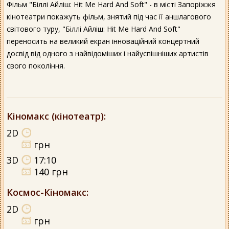
Фільм "Біллі Айліш: Hit Me Hard And Soft" - в місті Запоріжжя
кінотеатри покажуть фільм, знятий під час її аншлагового
світового туру, "Біллі Айліш: Hit Me Hard And Soft"
переносить на великий екран інноваційний концертний
досвід від одного з найвідоміших і найуспішніших артистів
свого покоління.
Кіномакс (кінотеатр)
:
2D
грн
3D
17:10
140 грн
Космос-Кіномакс
:
2D
грн