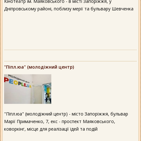
Кінотеатр ім. Маяковського - в місті Запоріжжя, у
Дніпровському районі, поблизу мерії та бульвару Шевченка
"Піпл.юа" (молодіжний центр)
"Піпл.юа" (молодіжний центр) - місто Запоріжжя, бульвар
Марії Примаченко, 7, екс - проспект Маяковського,
коворкінг, місце для реалізації ідей та подій