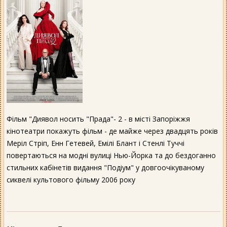
Фільм "Диявол носить "Прада"- 2 - в місті Запоріжжя
кінотеатри покажуть фільм - де майже через двадцять років
Меріл Стріп, Енн Гетевей, Емілі Блант і Стенлі Туччі
повертаються на модні вулиці Нью-Йорка та до бездоганно
стильних кабінетів видання "Подіум" у довгоочікуваному
сиквелі культового фільму 2006 року