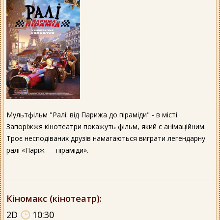
Мультфільм "Ралі: від Парижа до піраміди" - в місті
Запоріжжя кінотеатри покажуть фільм, який є анімаційним.
Троє несподіваних друзів намагаються виграти легендарну
ралі «Паріж — піраміди».
Кіномакс (кінотеатр)
:
2D
10:30