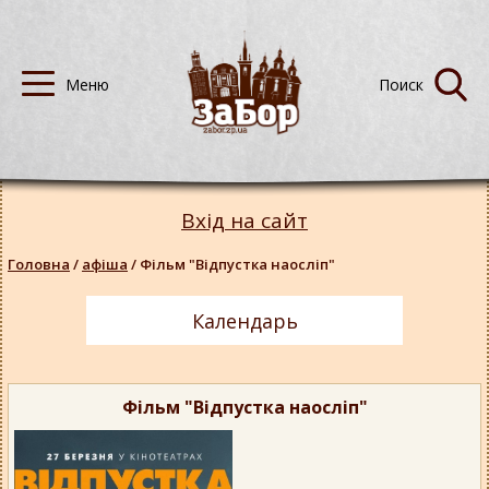
Вхід на сайт
Головна
/
афіша
/
Фільм "Відпустка наосліп"
Календарь
Фільм "Відпустка наосліп"