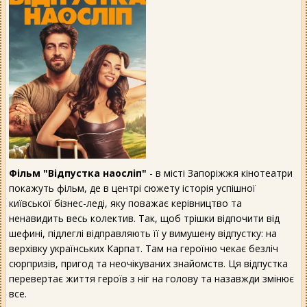
Фільм "Відпустка наосліп"
- в місті Запоріжжя кінотеатри
покажуть фільм, де в центрі сюжету історія успішної
київської бізнес-леді, яку поважає керівництво та
ненавидить весь колектив. Так, щоб трішки відпочити від
шефині, підлеглі відправляють її у вимушену відпустку: на
верхівку українських Карпат. Там на героїню чекає безліч
сюрпризів, пригод та неочікуваних знайомств. Ця відпустка
перевертає життя героїв з ніг на голову та назавжди змінює
все.