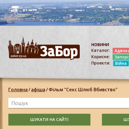
НОВИНИ
Каталог:
Адвок
Корисне:
Запор
Проекти:
Війна
Головна
/
афіша
/
Фільм "Секс Шлюб Вбивство"
ШУКАТИ НА САЙТІ
ШУ