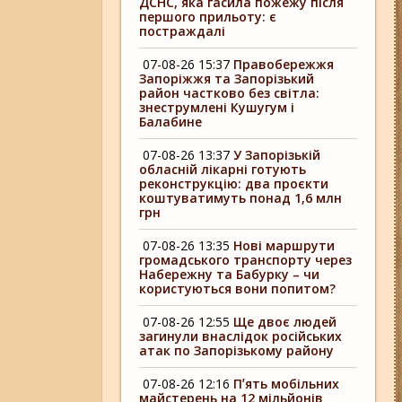
ДСНС, яка гасила пожежу після
першого прильоту: є
постраждалі
07-08-26 15:37
Правобережжя
Запоріжжя та Запорізький
район частково без світла:
знеструмлені Кушугум і
Балабине
07-08-26 13:37
У Запорізькій
обласній лікарні готують
реконструкцію: два проєкти
коштуватимуть понад 1,6 млн
грн
07-08-26 13:35
Нові маршрути
громадського транспорту через
Набережну та Бабурку – чи
користуються вони попитом?
07-08-26 12:55
Ще двоє людей
загинули внаслідок російських
атак по Запорізькому району
07-08-26 12:16
Пʼять мобільних
майстерень на 12 мільйонів