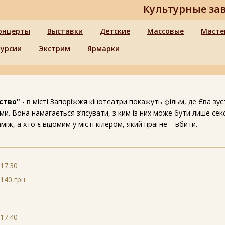
Культурные за
онцерты
Выставки
Детские
Массовые
Масте
курсии
Экстрим
Ярмарки
вство"
- в місті Запоріжжя кінотеатри покажуть фільм, де Єва зус
ми. Вона намагається з’ясувати, з ким із них може бути лише сек
між, а хто є відомим у місті кілером, який прагне її вбити.
17:30
140 грн
17:40