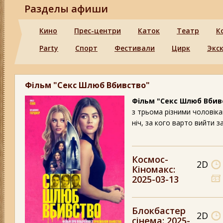
Разделы афиши
Кино
Прес-центри
Каток
Театр
К
Party
Спорт
Фестивали
Цирк
Экс
Фільм "Секс Шлюб Вбивство"
Фільм "Секс Шлюб Вби
з трьома різними чоловіка
ніч, за кого варто вийти за
Космос-
2D
Кіномакс
:
2025-03-13
Блокбастер
2D
сінема
: 2025-