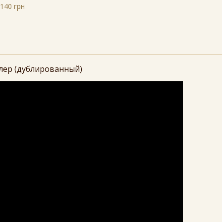
140 грн
лер (дублированный)