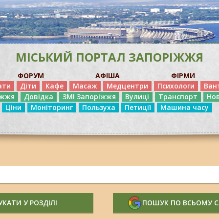
МІСЬКИЙ ПОРТАЛ ЗАПОРІЖЖЯ
ФОРУМ
АФІША
ФІРМИ
ати
Діти
Кафе
Масаж
Медцентри
Психологи
Ван
іжжя
Довідка
ЗМІ Запоріжжя
Вулиці
Транспорт
Но
Ціни
Моніторинг
Пользуха
Петиції
Машина часу
КАТИ У РОЗДІЛІ
ПОШУК ПО ВСЬОМУ 