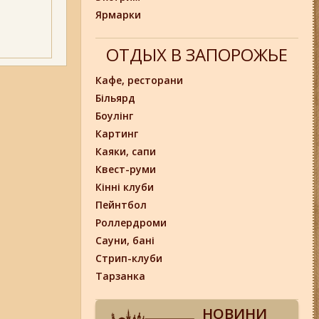
Ярмарки
ОТДЫХ В ЗАПОРОЖЬЕ
Кафе, ресторани
Більярд
Боулінг
Картинг
Каяки, сапи
Квест-руми
Кінні клуби
Пейнтбол
Роллердроми
Сауни, бані
Стрип-клуби
Тарзанка
НОВИНИ