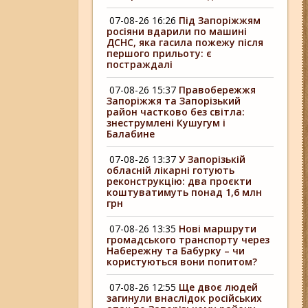
07-08-26 16:26
Під Запоріжжям
росіяни вдарили по машині
ДСНС, яка гасила пожежу після
першого прильоту: є
постраждалі
07-08-26 15:37
Правобережжя
Запоріжжя та Запорізький
район частково без світла:
знеструмлені Кушугум і
Балабине
07-08-26 13:37
У Запорізькій
обласній лікарні готують
реконструкцію: два проєкти
коштуватимуть понад 1,6 млн
грн
07-08-26 13:35
Нові маршрути
громадського транспорту через
Набережну та Бабурку – чи
користуються вони попитом?
07-08-26 12:55
Ще двоє людей
загинули внаслідок російських