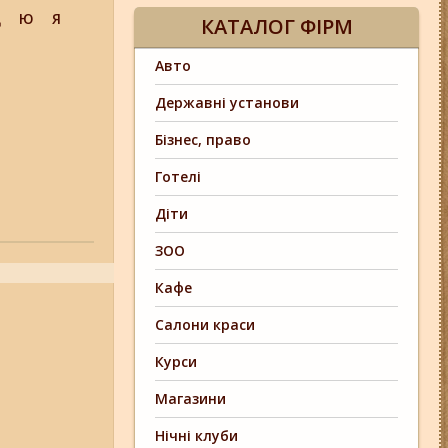
Щ
Ю
Я
КАТАЛОГ ФІРМ
Авто
Державні установи
Бізнес, право
Готелі
Діти
ЗОО
Кафе
Салони краси
Курси
Магазини
Нічні клуби