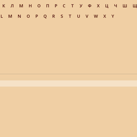
К
Л
М
Н
О
П
Р
С
Т
У
Ф
Х
Ц
Ч
Ш
L
M
N
O
P
Q
R
S
T
U
V
W
X
Y