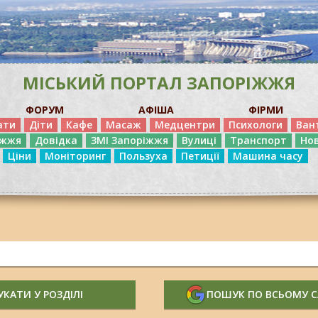
МІСЬКИЙ ПОРТАЛ ЗАПОРІЖЖЯ
ФОРУМ
АФІША
ФІРМИ
ати
Діти
Кафе
Масаж
Медцентри
Психологи
Ван
іжжя
Довідка
ЗМІ Запоріжжя
Вулиці
Транспорт
Но
Ціни
Моніторинг
Пользуха
Петиції
Машина часу
КАТИ У РОЗДІЛІ
ПОШУК ПО ВСЬОМУ 