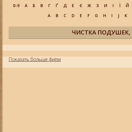
0-9
А
Б
В
Г
Ґ
Д
Е
Є
Ж
З
И
І
Ї
Й
A
B
C
D
E
F
G
H
I
J
K
ЧИСТКА ПОДУШЕК, 
Показать больше фирм