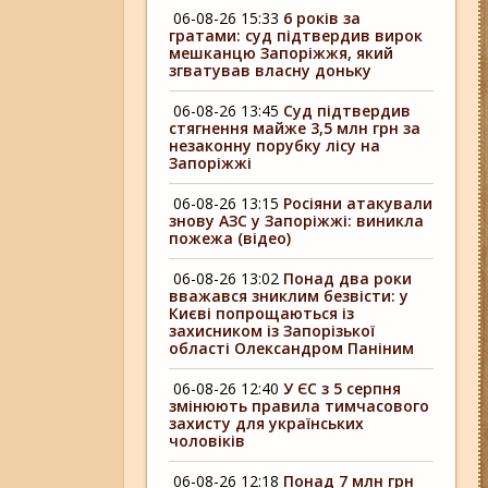
06-08-26 15:33
6 років за
гратами: суд підтвердив вирок
мешканцю Запоріжжя, який
згватував власну доньку
06-08-26 13:45
Суд підтвердив
стягнення майже 3,5 млн грн за
незаконну порубку лісу на
Запоріжжі
06-08-26 13:15
Росіяни атакували
знову АЗС у Запоріжжі: виникла
пожежа (відео)
06-08-26 13:02
Понад два роки
вважався зниклим безвісти: у
Києві попрощаються із
захисником із Запорізької
області Олександром Паніним
06-08-26 12:40
У ЄС з 5 серпня
змінюють правила тимчасового
захисту для українських
чоловіків
06-08-26 12:18
Понад 7 млн грн