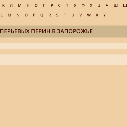
К
Л
М
Н
О
П
Р
С
Т
У
Ф
Х
Ц
Ч
Ш
L
M
N
O
P
Q
R
S
T
U
V
W
X
Y
ПЕРЬЕВЫХ ПЕРИН В ЗАПОРОЖЬЕ