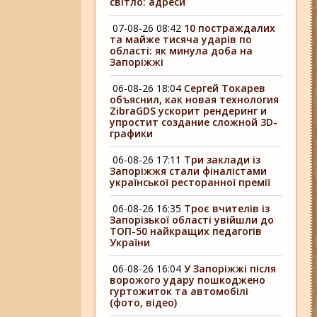
світло: адреси
07-08-26 08:42
10 постраждалих
та майже тисяча ударів по
області: як минула доба на
Запоріжжі
06-08-26 18:04
Сергей Токарев
объяснил, как новая технология
ZibraGDS ускорит рендеринг и
упростит создание сложной 3D-
графики
06-08-26 17:11
Три заклади із
Запоріжжя стали фіналістами
української ресторанної премії
06-08-26 16:35
Троє вчителів із
Запорізької області увійшли до
ТОП-50 найкращих педагогів
України
06-08-26 16:04
У Запоріжжі після
ворожого удару пошкоджено
гуртожиток та автомобілі
(фото, відео)