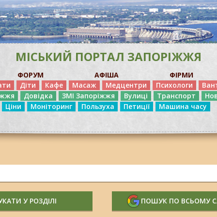
МІСЬКИЙ ПОРТАЛ ЗАПОРІЖЖЯ
ФОРУМ
АФІША
ФІРМИ
ати
Діти
Кафе
Масаж
Медцентри
Психологи
Ван
іжжя
Довідка
ЗМІ Запоріжжя
Вулиці
Транспорт
Но
Ціни
Моніторинг
Пользуха
Петиції
Машина часу
КАТИ У РОЗДІЛІ
ПОШУК ПО ВСЬОМУ 