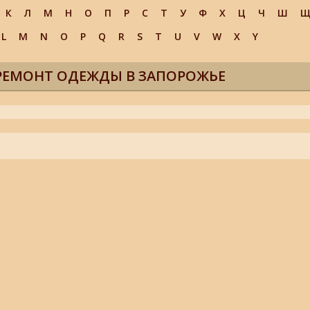
К
Л
М
Н
О
П
Р
С
Т
У
Ф
Х
Ц
Ч
Ш
L
M
N
O
P
Q
R
S
T
U
V
W
X
Y
 РЕМОНТ ОДЕЖДЫ В ЗАПОРОЖЬЕ