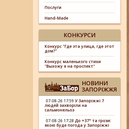
Послуги
Hand-Made
КОНКУРСИ
Конкурс "Где эта улица, где этот
дом?"
Конкурс маленького стихи
"Выхожу я на проспект"
НОВИНИ
ЗАПОРІЖЖЯ
07-08-26 17:59
У Запоріжжі 7
людей захворіли на
сальмонельоз
07-08-26 17:28
До +37° та грози:
якою буде погода у Запоріжжі