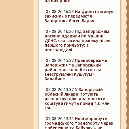
на вихідних
07-08-26 16:53
На фронті загинув
захисник з передмістя
Запоріжжя Євген Бадья
07-08-26 16:26
Під Запоріжжям
росіяни вдарили по машині
ДСНС, яка гасила пожежу після
першого прильоту: є
постраждалі
07-08-26 15:37
Правобережжя
Запоріжжя та Запорізький
район частково без світла:
знеструмлені Кушугум і
Балабине
07-08-26 13:37
У Запорізькій
обласній лікарні готують
реконструкцію: два проєкти
коштуватимуть понад 1,6 млн
грн
07-08-26 13:35
Нові маршрути
громадського транспорту через
Набережну та Бабурку – чи