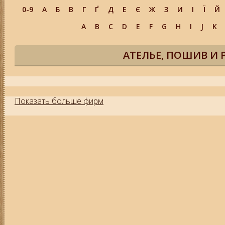
0-9
А
Б
В
Г
Ґ
Д
Е
Є
Ж
З
И
І
Ї
Й
A
B
C
D
E
F
G
H
I
J
K
АТЕЛЬЕ, ПОШИВ И
Показать больше фирм