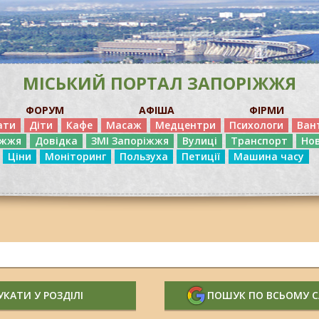
МІСЬКИЙ ПОРТАЛ ЗАПОРІЖЖЯ
ФОРУМ
АФІША
ФІРМИ
ати
Діти
Кафе
Масаж
Медцентри
Психологи
Ван
іжжя
Довідка
ЗМІ Запоріжжя
Вулиці
Транспорт
Но
Ціни
Моніторинг
Пользуха
Петиції
Машина часу
КАТИ У РОЗДІЛІ
ПОШУК ПО ВСЬОМУ 