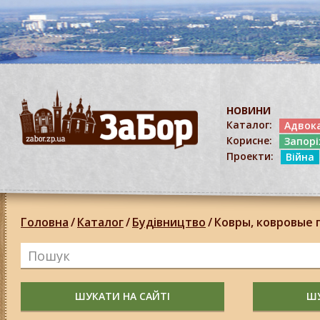
НОВИНИ
Каталог:
Адвок
Корисне:
Запор
Проекти:
Війна
Головна
/
Каталог
/
Будівництво
/
Ковры, ковровые 
ШУКАТИ НА САЙТІ
ШУ