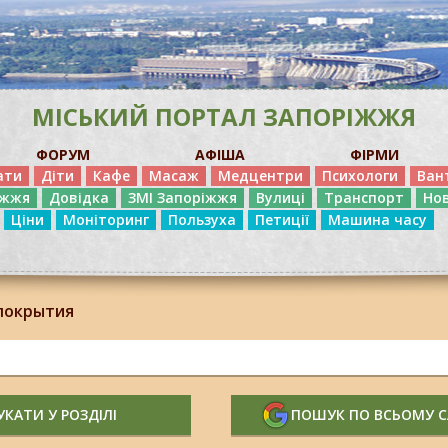
МІСЬКИЙ ПОРТАЛ ЗАПОРІЖЖЯ
ФОРУМ
АФІША
ФІРМИ
ати
Діти
Кафе
Масаж
Медцентри
Психологи
Ван
іжжя
Довідка
ЗМІ Запоріжжя
Вулиці
Транспорт
Но
Ціни
Моніторинг
Пользуха
Петиції
Машина часу
покрытия
КАТИ У РОЗДІЛІ
ПОШУК ПО ВСЬОМУ 