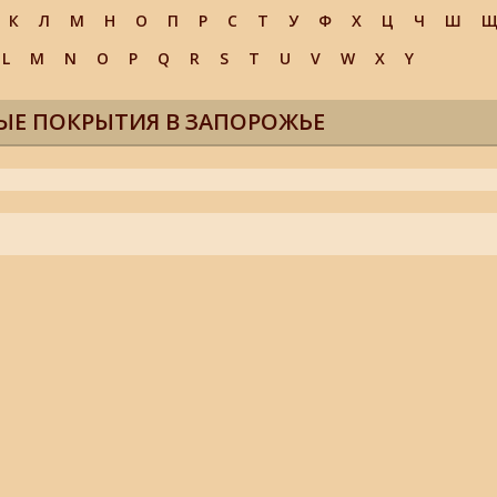
К
Л
М
Н
О
П
Р
С
Т
У
Ф
Х
Ц
Ч
Ш
L
M
N
O
P
Q
R
S
T
U
V
W
X
Y
ЫЕ ПОКРЫТИЯ В ЗАПОРОЖЬЕ