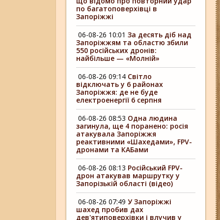
що відомо про повторний удар
по багатоповерхівці в
Запоріжжі
06-08-26 10:01
За десять діб над
Запоріжжям та областю збили
550 російських дронів:
найбільше — «Молній»
06-08-26 09:14
Світло
відключать у 6 районах
Запоріжжя: де не буде
електроенергії 6 серпня
06-08-26 08:53
Одна людина
загинула, ще 4 поранено: росія
атакувала Запоріжжя
реактивними «Шахедами», FPV-
дронами та КАБами
06-08-26 08:13
Російський FPV-
дрон атакував маршрутку у
Запорізькій області (відео)
06-08-26 07:49
У Запоріжжі
шахед пробив дах
дев'ятиповерхівки і влучив у