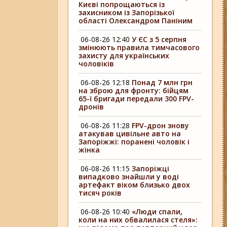
Києві попрощаються із
захисником із Запорізької
області Олександром Паніним
06-08-26 12:40
У ЄС з 5 серпня
змінюють правила тимчасового
захисту для українських
чоловіків
06-08-26 12:18
Понад 7 млн грн
на зброю для фронту: бійцям
65-ї бригади передали 300 FPV-
дронів
06-08-26 11:28
FPV-дрон знову
атакував цивільне авто на
Запоріжжі: поранені чоловік і
жінка
06-08-26 11:15
Запоріжці
випадково знайшли у воді
артефакт віком близько двох
тисяч років
06-08-26 10:40
«Люди спали,
коли на них обвалилася стеля»: