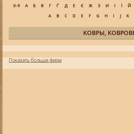
0-9
А
Б
В
Г
Ґ
Д
Е
Є
Ж
З
И
І
Ї
Й
A
B
C
D
E
F
G
H
I
J
K
КОВРЫ, КОВРОВ
Показать больше фирм