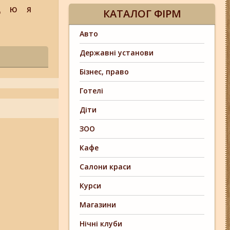
Щ
Ю
Я
КАТАЛОГ ФІРМ
Авто
Державні установи
Бізнес, право
Готелі
Діти
ЗОО
Кафе
Салони краси
Курси
Магазини
Нічні клуби