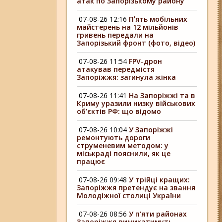
атак по Запорізькому району
07-08-26 12:16
Пʼять мобільних
майстерень на 12 мільйонів
гривень передали на
Запорізький фронт (фото, відео)
07-08-26 11:54
FPV-дрон
атакував передмістя
Запоріжжя: загинула жінка
07-08-26 11:41
На Запоріжжі та в
Криму уразили низку військових
об’єктів РФ: що відомо
07-08-26 10:04
У Запоріжжі
ремонтують дороги
струменевим методом: у
міськраді пояснили, як це
працює
07-08-26 09:48
У трійці кращих:
Запоріжжя претендує на звання
Молодіжної столиці України
07-08-26 08:56
У п’яти районах
Запоріжжя вимикатимуть