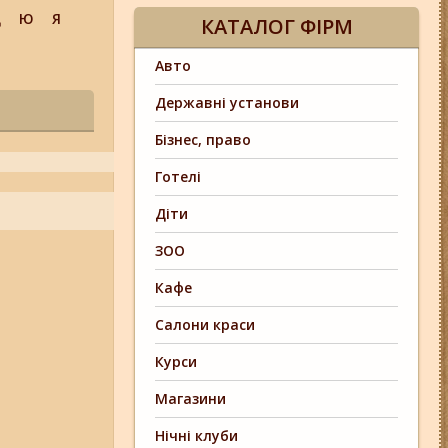
Щ
Ю
Я
КАТАЛОГ ФІРМ
Авто
Державні установи
Бізнес, право
Готелі
Діти
ЗОО
Кафе
Салони краси
Курси
Магазини
Нічні клуби