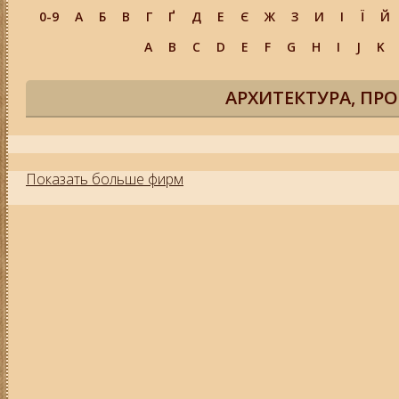
0-9
А
Б
В
Г
Ґ
Д
Е
Є
Ж
З
И
І
Ї
Й
A
B
C
D
E
F
G
H
I
J
K
АРХИТЕКТУРА, ПР
Показать больше фирм