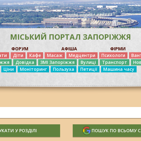
МІСЬКИЙ ПОРТАЛ ЗАПОРІЖЖЯ
ФОРУМ
АФІША
ФІРМИ
ати
Діти
Кафе
Масаж
Медцентри
Психологи
Ван
іжжя
Довідка
ЗМІ Запоріжжя
Вулиці
Транспорт
Но
Ціни
Моніторинг
Пользуха
Петиції
Машина часу
КАТИ У РОЗДІЛІ
ПОШУК ПО ВСЬОМУ 