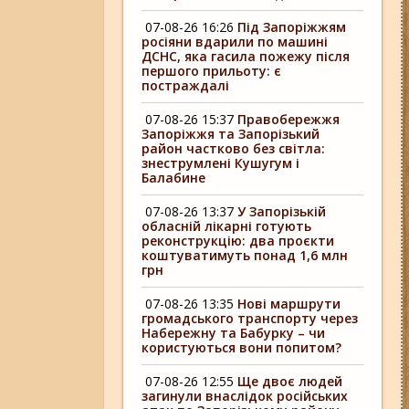
07-08-26 16:26
Під Запоріжжям
росіяни вдарили по машині
ДСНС, яка гасила пожежу після
першого прильоту: є
постраждалі
07-08-26 15:37
Правобережжя
Запоріжжя та Запорізький
район частково без світла:
знеструмлені Кушугум і
Балабине
07-08-26 13:37
У Запорізькій
обласній лікарні готують
реконструкцію: два проєкти
коштуватимуть понад 1,6 млн
грн
07-08-26 13:35
Нові маршрути
громадського транспорту через
Набережну та Бабурку – чи
користуються вони попитом?
07-08-26 12:55
Ще двоє людей
загинули внаслідок російських