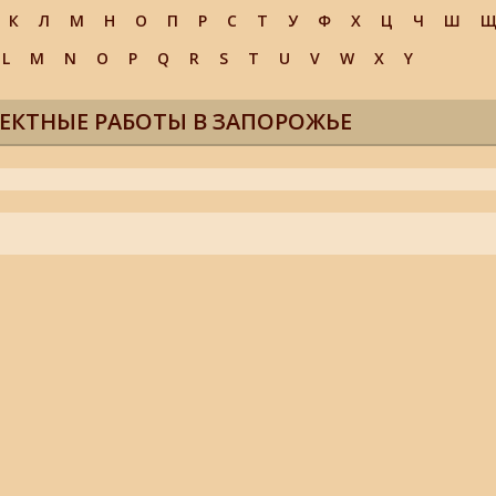
К
Л
М
Н
О
П
Р
С
Т
У
Ф
Х
Ц
Ч
Ш
L
M
N
O
P
Q
R
S
T
U
V
W
X
Y
ОЕКТНЫЕ РАБОТЫ В ЗАПОРОЖЬЕ