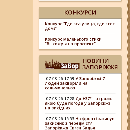
КОНКУРСИ
Конкурс "Где эта улица, где этот
дом?"
Конкурс маленького стихи
"Выхожу я на проспект"
НОВИНИ
ЗАПОРІЖЖЯ
07-08-26 17:59
У Запоріжжі 7
людей захворіли на
сальмонельоз
07-08-26 17:28
До +37° та грози:
якою буде погода у Запоріжжі
на вихідних
07-08-26 16:53
На фронті загинув
захисник з передмістя
Запоріжжя Євген Бадья