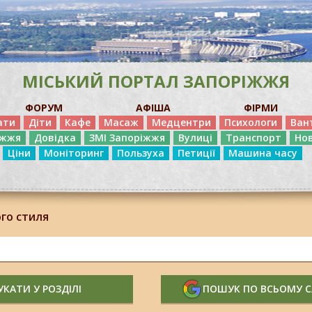
МІСЬКИЙ ПОРТАЛ ЗАПОРІЖЖЯ
ФОРУМ
АФІША
ФІРМИ
ати
Діти
Кафе
Масаж
Медцентри
Психологи
Ван
іжжя
Довідка
ЗМІ Запоріжжя
Вулиці
Транспорт
Но
Ціни
Моніторинг
Пользуха
Петиції
Машина часу
го стиля
КАТИ У РОЗДІЛІ
ПОШУК ПО ВСЬОМУ 