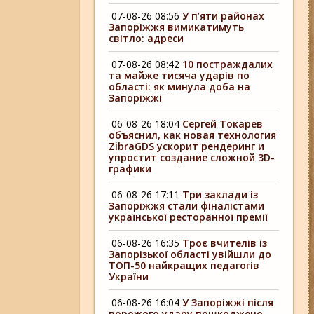
07-08-26 08:56
У п’яти районах
Запоріжжя вимикатимуть
світло: адреси
07-08-26 08:42
10 постраждалих
та майже тисяча ударів по
області: як минула доба на
Запоріжжі
06-08-26 18:04
Сергей Токарев
объяснил, как новая технология
ZibraGDS ускорит рендеринг и
упростит создание сложной 3D-
графики
06-08-26 17:11
Три заклади із
Запоріжжя стали фіналістами
української ресторанної премії
06-08-26 16:35
Троє вчителів із
Запорізької області увійшли до
ТОП-50 найкращих педагогів
України
06-08-26 16:04
У Запоріжжі після
ворожого удару пошкоджено