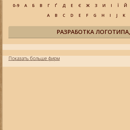
0-9
А
Б
В
Г
Ґ
Д
Е
Є
Ж
З
И
І
Ї
Й
A
B
C
D
E
F
G
H
I
J
K
РАЗРАБОТКА ЛОГОТИПА
Показать больше фирм