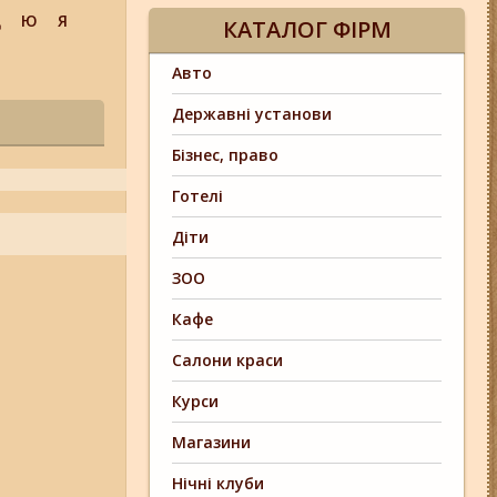
Щ
Ю
Я
КАТАЛОГ ФІРМ
Авто
Державні установи
Бізнес, право
Готелі
Діти
ЗОО
Кафе
Салони краси
Курси
Магазини
Нічні клуби