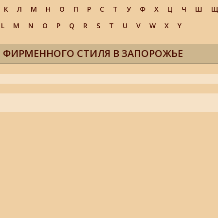
К
Л
М
Н
О
П
Р
С
Т
У
Ф
Х
Ц
Ч
Ш
L
M
N
O
P
Q
R
S
T
U
V
W
X
Y
, ФИРМЕННОГО СТИЛЯ В ЗАПОРОЖЬЕ