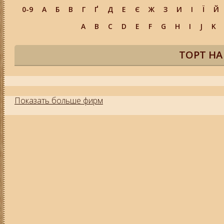
0-9
А
Б
В
Г
Ґ
Д
Е
Є
Ж
З
И
І
Ї
Й
A
B
C
D
E
F
G
H
I
J
K
ТОРТ НА
Показать больше фирм