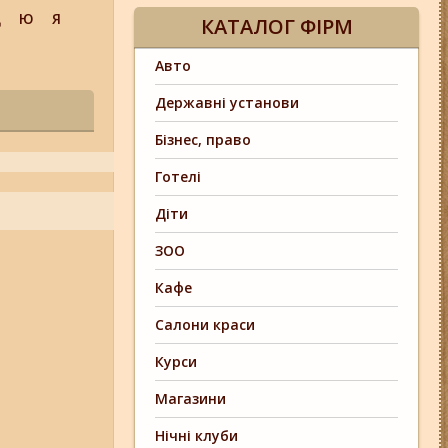
Щ
Ю
Я
КАТАЛОГ ФІРМ
Авто
Державні установи
Бізнес, право
Готелі
Діти
ЗОО
Кафе
Салони краси
Курси
Магазини
Нічні клуби