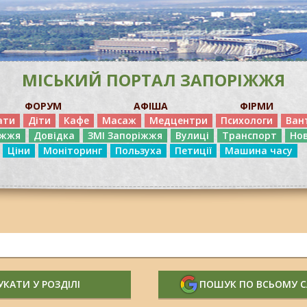
МІСЬКИЙ ПОРТАЛ ЗАПОРІЖЖЯ
ФОРУМ
АФІША
ФІРМИ
ати
Діти
Кафе
Масаж
Медцентри
Психологи
Ван
іжжя
Довідка
ЗМІ Запоріжжя
Вулиці
Транспорт
Но
Ціни
Моніторинг
Пользуха
Петиції
Машина часу
КАТИ У РОЗДІЛІ
ПОШУК ПО ВСЬОМУ 