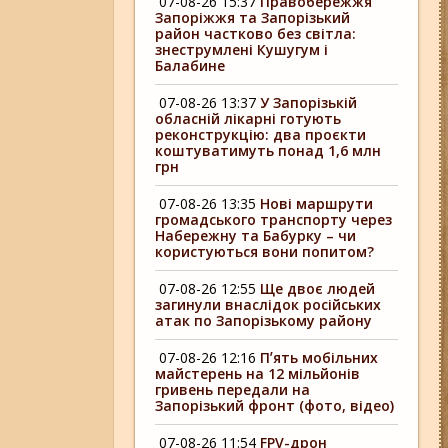
07-08-26 15:37
Правобережжя
Запоріжжя та Запорізький
район частково без світла:
знеструмлені Кушугум і
Балабине
07-08-26 13:37
У Запорізькій
обласній лікарні готують
реконструкцію: два проєкти
коштуватимуть понад 1,6 млн
грн
07-08-26 13:35
Нові маршрути
громадського транспорту через
Набережну та Бабурку – чи
користуються вони попитом?
07-08-26 12:55
Ще двоє людей
загинули внаслідок російських
атак по Запорізькому району
07-08-26 12:16
Пʼять мобільних
майстерень на 12 мільйонів
гривень передали на
Запорізький фронт (фото, відео)
07-08-26 11:54
FPV-дрон