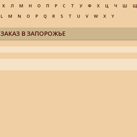
К
Л
М
Н
О
П
Р
С
Т
У
Ф
Х
Ц
Ч
Ш
L
M
N
O
P
Q
R
S
T
U
V
W
X
Y
 ЗАКАЗ В ЗАПОРОЖЬЕ