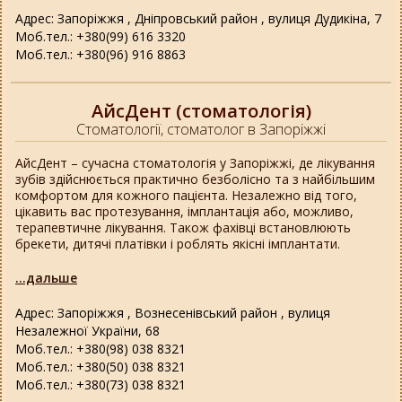
Адрес: Запоріжжя , Дніпровський район , вулиця Дудикіна, 7
Моб.тел.: +380(99) 616 3320
Моб.тел.: +380(96) 916 8863
АйсДент (стоматологія)
Стоматології, стоматолог в Запоріжжі
АйсДент – сучасна стоматологія у Запоріжжі, де лікування
зубів здійснюється практично безболісно та з найбільшим
комфортом для кожного пацієнта. Незалежно від того,
цікавить вас протезування, імплантація або, можливо,
терапевтичне лікування. Також фахівці встановлюють
брекети, дитячі платівки і роблять якісні імплантати.
...дальше
Адрес: Запоріжжя , Вознесенівський район , вулиця
Незалежної України, 68
Моб.тел.: +380(98) 038 8321
Моб.тел.: +380(50) 038 8321
Моб.тел.: +380(73) 038 8321