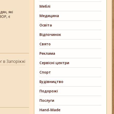
Меблі
дян, які
Медицина
ЗОР, є
Освіта
Відпочинок
Свято
Реклама
г в Запоріжжі
Сервісні центри
Спорт
Будівництво
Подорожі
Послуги
Hand-Made