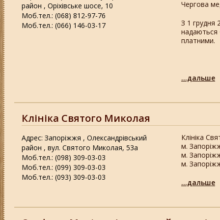
Чергова мед
район , Оріхівське шосе, 10
Моб.тел.: (068) 812-97-76
З 1 грудня 
Моб.тел.: (066) 146-03-17
надаються б
платними.
...дальше
Клініка Святого Миколая
Клініка Св
Адрес: Запоріжжя , Олександрівський
м. Запоріж
район , вул. Святого Миколая, 53а
м. Запоріжж
Моб.тел.: (098) 309-03-03
м. Запоріж
Моб.тел.: (099) 309-03-03
Моб.тел.: (093) 309-03-03
...дальше