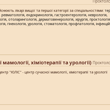
Проктоло
йснюють лікарі вищої та першої категорії за спеціальностями:
тер
,
ревматологія,
ендокринологія,
гастроентерологія,
неврологія,
огія,
отоларингологія,
дерматовенерологія,
хірургія,
проктологія
гія,
гінекологія,
урологія,
стоматологія,
профпатологія,
інфекцій
амології, хіміотерапії та урології)
Проктоло
нтр "ЮЛІС" - центр сучасної мамології, хіміотерапії та урології