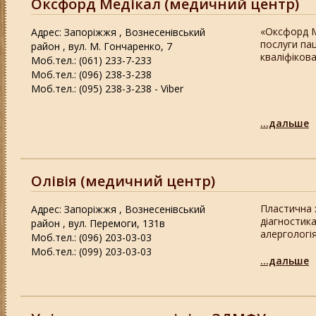
Оксфорд Медікал (медичний центр)
«Оксфорд М
Адрес: Запоріжжя , Вознесенівський
послуги па
район , вул. М. Гончаренко, 7
кваліфікова
Моб.тел.: (061) 233-7-233
Моб.тел.: (096) 238-3-238
Моб.тел.: (095) 238-3-238 - Viber
...дальше
Олівія (медичний центр)
Пластична х
Адрес: Запоріжжя , Вознесенівський
діагностика
район , вул. Перемоги, 131в
алергологія
Моб.тел.: (096) 203-03-03
Моб.тел.: (099) 203-03-03
...дальше