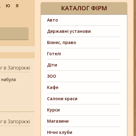
Щ
Ю
Я
КАТАЛОГ ФІРМ
Авто
Державні установи
Бізнес, право
Готелі
Діти
г в Запоріжжі
ЗОО
и набула
Кафе
Салони краси
Курси
г в Запоріжжі
Магазини
Нічні клуби