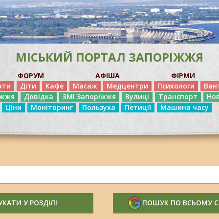
МІСЬКИЙ ПОРТАЛ ЗАПОРІЖЖЯ
ФОРУМ
АФІША
ФІРМИ
ати
Діти
Кафе
Масаж
Медцентри
Психологи
Ван
іжжя
Довідка
ЗМІ Запоріжжя
Вулиці
Транспорт
Но
Ціни
Моніторинг
Пользуха
Петиції
Машина часу
КАТИ У РОЗДІЛІ
ПОШУК ПО ВСЬОМУ 