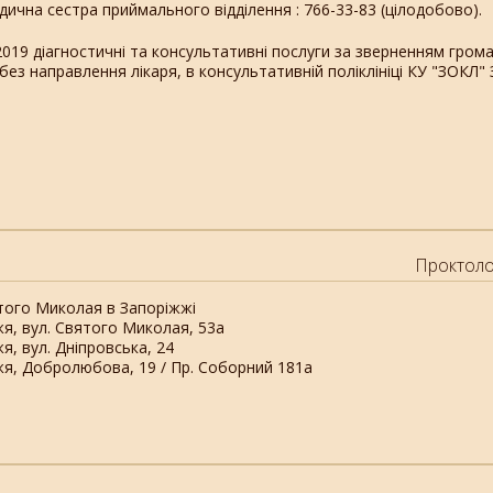
ична сестра приймального відділення : 766-33-83 (цілодобово).
2019 діагностичні та консультативні послуги за зверненням грома
ез направлення лікаря, в консультативній поліклініці КУ "ЗОКЛ" 
Проктоло
ятого Миколая в Запоріжжі
жя, вул. Святого Миколая, 53а
я, вул. Дніпровська, 24
жя, Добролюбова, 19 / Пр. Соборний 181а