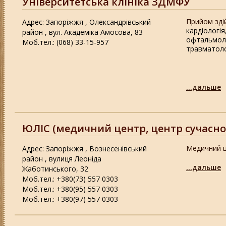
Університетська клініка ЗДМФУ
Прийом зді
Адрес: Запоріжжя , Олександрівський
кардіологія
район , вул. Академіка Амосова, 83
офтальмол
Моб.тел.: (068) 33-15-957
травматоло
...дальше
ЮЛІС (медичний центр, центр сучасної м
Медичний це
Адрес: Запоріжжя , Вознесенівський
район , вулиця Леоніда
...дальше
Жаботинського, 32
Моб.тел.: +380(73) 557 0303
Моб.тел.: +380(95) 557 0303
Моб.тел.: +380(97) 557 0303