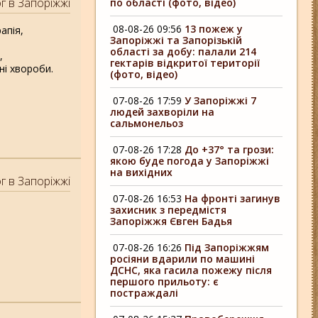
г в Запоріжжі
по області (фото, відео)
08-08-26 09:56
13 пожеж у
апія,
Запоріжжі та Запорізькій
області за добу: палали 214
,
гектарів відкритої території
ні хвороби.
(фото, відео)
07-08-26 17:59
У Запоріжжі 7
людей захворіли на
сальмонельоз
07-08-26 17:28
До +37° та грози:
якою буде погода у Запоріжжі
на вихідних
г в Запоріжжі
07-08-26 16:53
На фронті загинув
захисник з передмістя
Запоріжжя Євген Бадья
07-08-26 16:26
Під Запоріжжям
росіяни вдарили по машині
ДСНС, яка гасила пожежу після
першого прильоту: є
постраждалі