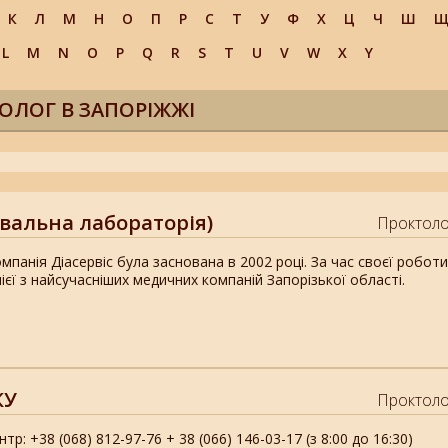
К
Л
М
Н
О
П
Р
С
Т
У
Ф
Х
Ц
Ч
Ш
L
M
N
O
P
Q
R
S
T
U
V
W
X
Y
ОЛОГ В ЗАПОРІЖЖІ
вальна лабораторія)
Проктоло
панія Діасервіс була заснована в 2002 році. За час своєї робот
ієї з найсучасніших медичних компаній Запорізької області.
КУ
Проктоло
тр: +38 (068) 812-97-76 + 38 (066) 146-03-17 (з 8:00 до 16:30)