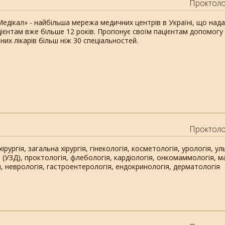
Проктоло
едікал» - найбільша мережа медичних центрів в Україні, що нада
цієнтам вже більше 12 років. Пропонує своїм пацієнтам допомогу
них лікарів більш ніж 30 спеціальностей.
Проктоло
ірургія, загальна хірургія, гінекологія, косметологія, урологія, у
 (УЗД), проктологія, флебологія, кардіологія, онкомаммологія, м
, неврологія, гастроентерологія, ендокринологія, дерматологія