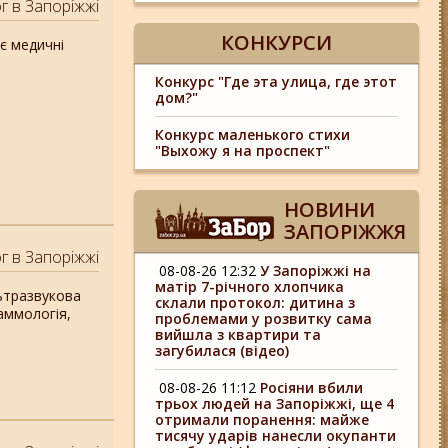
г в Запоріжжі
КОНКУРСИ
є медичні
Конкурс "Где эта улица, где этот
дом?"
Конкурс маленького стихи
"Выхожу я на проспект"
НОВИНИ
ЗАПОРІЖЖЯ
г в Запоріжжі
08-08-26 12:32
У Запоріжжі на
матір 7-річного хлопчика
льтразвукова
склали протокол: дитина з
аммологія,
проблемами у розвитку сама
вийшла з квартири та
загубилася (відео)
08-08-26 11:12
Росіяни вбили
трьох людей на Запоріжжі, ще 4
отримали поранення: майже
тисячу ударів нанесли окупанти