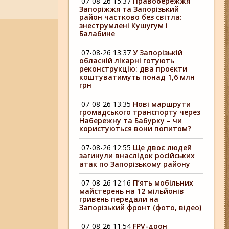
07-08-26 15:37
Правобережжя
Запоріжжя та Запорізький
район частково без світла:
знеструмлені Кушугум і
Балабине
07-08-26 13:37
У Запорізькій
обласній лікарні готують
реконструкцію: два проєкти
коштуватимуть понад 1,6 млн
грн
07-08-26 13:35
Нові маршрути
громадського транспорту через
Набережну та Бабурку – чи
користуються вони попитом?
07-08-26 12:55
Ще двоє людей
загинули внаслідок російських
атак по Запорізькому району
07-08-26 12:16
Пʼять мобільних
майстерень на 12 мільйонів
гривень передали на
Запорізький фронт (фото, відео)
07-08-26 11:54
FPV-дрон