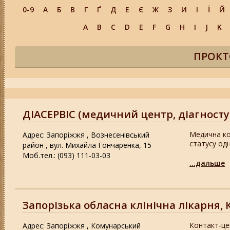
0-9
А
Б
В
Г
Ґ
Д
Е
Є
Ж
З
И
І
Ї
Й
A
B
C
D
E
F
G
H
I
J
K
ПРОКТ
ДІАСЕРВІС (медичний центр, діагносту
Медична ком
Адрес: Запоріжжя , Вознесенівський
статусу одн
район , вул. Михайла Гончаренка, 15
Моб.тел.: (093) 111-03-03
...дальше
Запорізька обласна клінічна лікарня, 
Контакт-цен
Адрес: Запоріжжя , Комунарський