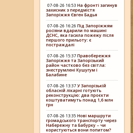
07-08-26 16:53
На фронті загинув
захисник з передмістя
Запоріжжя Євген Бадья
07-08-26 16:26
Під Запоріжжям
росіяни вдарили по машині
ДСНС, яка гасила пожежу після
першого прильоту: є
постраждалі
07-08-26 15:37
Правобережжя
Запоріжжя та Запорізький
район частково без світла:
знеструмлені Кушугум і
Балабине
07-08-26 13:37
У Запорізькій
обласній лікарні готують
реконструкцію: два проєкти
коштуватимуть понад 1,6 млн
грн
07-08-26 13:35
Нові маршрути
громадського транспорту через
Набережну та Бабурку – чи
користуються вони попитом?