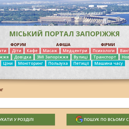
МІСЬКИЙ ПОРТАЛ ЗАПОРІЖЖЯ
ФОРУМ
АФІША
ФІРМИ
ати
Діти
Кафе
Масаж
Медцентри
Психологи
Ван
іжжя
Довідка
ЗМІ Запоріжжя
Вулиці
Транспорт
Но
Ціни
Моніторинг
Пользуха
Петиції
Машина часу
ог
КАТИ У РОЗДІЛІ
ПОШУК ПО ВСЬОМУ 