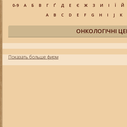
0-9
А
Б
В
Г
Ґ
Д
Е
Є
Ж
З
И
І
Ї
Й
A
B
C
D
E
F
G
H
I
J
K
ОНКОЛОГІЧНІ ЦЕ
Показать больше фирм