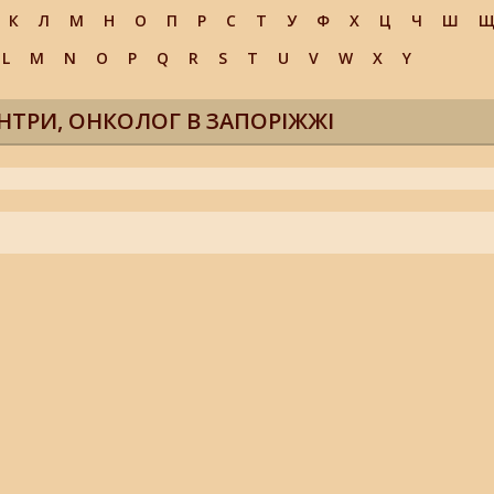
К
Л
М
Н
О
П
Р
С
Т
У
Ф
Х
Ц
Ч
Ш
L
M
N
O
P
Q
R
S
T
U
V
W
X
Y
НТРИ, ОНКОЛОГ В ЗАПОРІЖЖІ