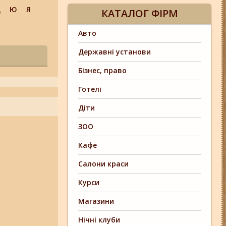
Щ
Ю
Я
КАТАЛОГ ФІРМ
Авто
Державні установи
Бізнес, право
Готелі
Діти
ЗОО
Кафе
Салони краси
Курси
Магазини
Нічні клуби