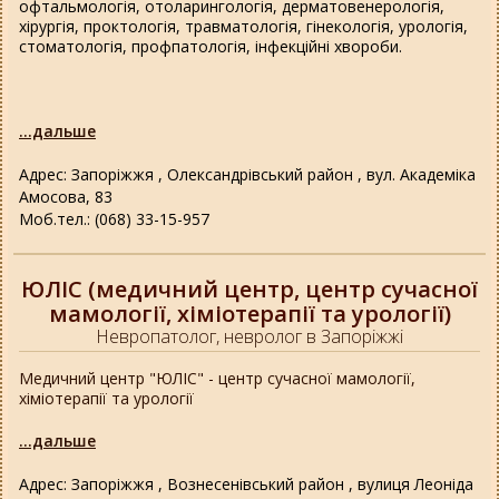
офтальмологія,
отоларингологія,
дерматовенерологія,
хірургія,
проктологія,
травматологія,
гінекологія,
урологія,
стоматологія,
профпатологія,
інфекційні хвороби.
...дальше
Адрес: Запоріжжя , Олександрівський район , вул. Академіка
Амосова, 83
Моб.тел.: (068) 33-15-957
ЮЛІС (медичний центр, центр сучасної
мамології, хіміотерапії та урології)
Невропатолог, невролог в Запоріжжі
Медичний центр "ЮЛІС" - центр сучасної мамології,
хіміотерапії та урології
...дальше
Адрес: Запоріжжя , Вознесенівський район , вулиця Леоніда