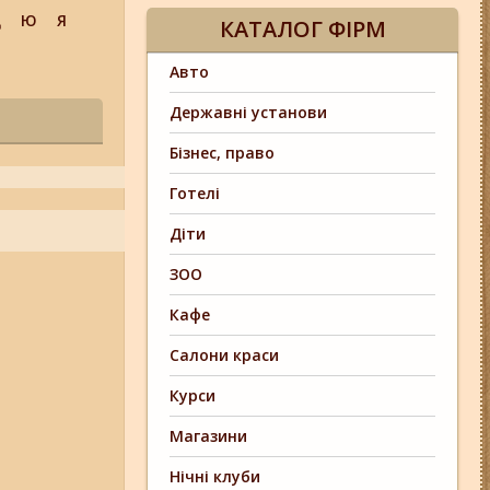
Щ
Ю
Я
КАТАЛОГ ФІРМ
Авто
Державні установи
Бізнес, право
Готелі
Діти
ЗОО
Кафе
Салони краси
Курси
Магазини
Нічні клуби