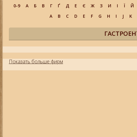
0-9
А
Б
В
Г
Ґ
Д
Е
Є
Ж
З
И
І
Ї
Й
A
B
C
D
E
F
G
H
I
J
K
ГАСТРОЕН
Показать больше фирм