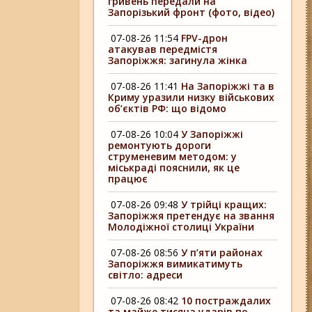
гривень передали на
Запорізький фронт (фото, відео)
07-08-26 11:54
FPV-дрон
атакував передмістя
Запоріжжя: загинула жінка
07-08-26 11:41
На Запоріжжі та в
Криму уразили низку військових
об’єктів РФ: що відомо
07-08-26 10:04
У Запоріжжі
ремонтують дороги
струменевим методом: у
міськраді пояснили, як це
працює
07-08-26 09:48
У трійці кращих:
Запоріжжя претендує на звання
Молодіжної столиці України
07-08-26 08:56
У п’яти районах
Запоріжжя вимикатимуть
світло: адреси
07-08-26 08:42
10 постраждалих
та майже тисяча ударів по