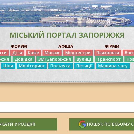
МІСЬКИЙ ПОРТАЛ ЗАПОРІЖЖЯ
ФОРУМ
АФІША
ФІРМИ
ати
Діти
Кафе
Масаж
Медцентри
Психологи
Ван
іжжя
Довідка
ЗМІ Запоріжжя
Вулиці
Транспорт
Но
Ціни
Моніторинг
Пользуха
Петиції
Машина часу
КАТИ У РОЗДІЛІ
ПОШУК ПО ВСЬОМУ 