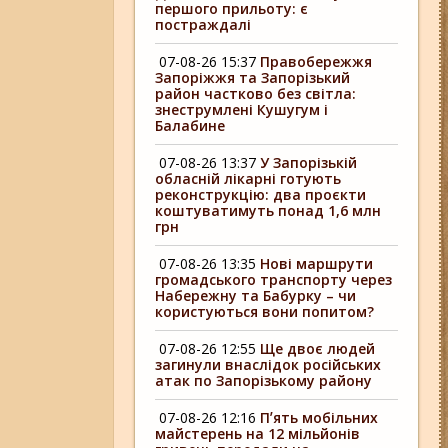
першого прильоту: є
постраждалі
07-08-26 15:37
Правобережжя
Запоріжжя та Запорізький
район частково без світла:
знеструмлені Кушугум і
Балабине
07-08-26 13:37
У Запорізькій
обласній лікарні готують
реконструкцію: два проєкти
коштуватимуть понад 1,6 млн
грн
07-08-26 13:35
Нові маршрути
громадського транспорту через
Набережну та Бабурку – чи
користуються вони попитом?
07-08-26 12:55
Ще двоє людей
загинули внаслідок російських
атак по Запорізькому району
07-08-26 12:16
Пʼять мобільних
майстерень на 12 мільйонів