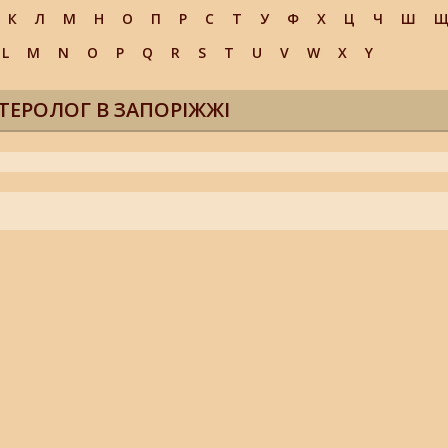
К
Л
М
Н
О
П
Р
С
Т
У
Ф
Х
Ц
Ч
Ш
L
M
N
O
P
Q
R
S
T
U
V
W
X
Y
ТЕРОЛОГ В ЗАПОРІЖЖІ