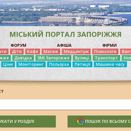
МІСЬКИЙ ПОРТАЛ ЗАПОРІЖЖЯ
ФОРУМ
АФІША
ФІРМИ
ати
Діти
Кафе
Масаж
Медцентри
Психологи
Ван
іжжя
Довідка
ЗМІ Запоріжжя
Вулиці
Транспорт
Но
Ціни
Моніторинг
Пользуха
Петиції
Машина часу
ст
КАТИ У РОЗДІЛІ
ПОШУК ПО ВСЬОМУ 