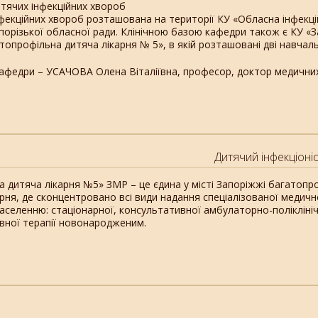
тячих інфекційних хвороб
фекційних хвороб розташована на території КУ «Обласна інфекцій
апорізької обласної ради. Клінічною базою кафедри також є КУ «З
топрофільна дитяча лікарня № 5», в якій розташовані дві навчаль
кафедри – УСАЧОВА Олена Віталіївна, професор, доктор медични
Дитячий інфекціоніс
а дитяча лікарня №5» ЗМР – це єдина у місті Запоріжжі багатопр
арня, де сконцентровано всі види надання спеціалізованої медич
аселенню: стаціонарної, консультативної амбулаторно-поліклініч
ивної терапії новонародженим.