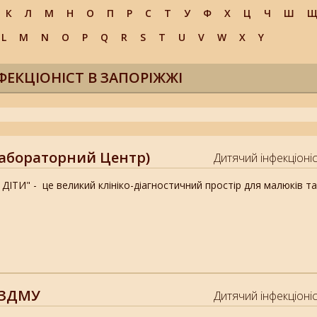
К
Л
М
Н
О
П
Р
С
Т
У
Ф
Х
Ц
Ч
Ш
L
M
N
O
P
Q
R
S
T
U
V
W
X
Y
ФЕКЦІОНІСТ В ЗАПОРІЖЖІ
абораторний Центр)
Дитячий інфекціоніс
ДІТИ" - це великий клініко-діагностичний простір для малюків та п
 ЗДМУ
Дитячий інфекціоніс