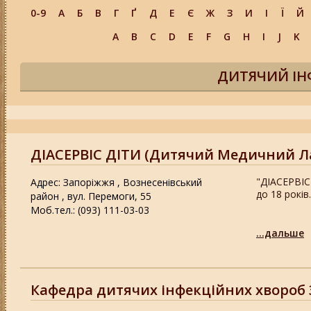
0-9
А
Б
В
Г
Ґ
Д
Е
Є
Ж
З
И
І
Ї
Й
A
B
C
D
E
F
G
H
I
J
K
ДИТЯЧИЙ ІН
ДІАСЕРВІС ДІТИ (Дитячий Медичний Л
"ДІАСЕРВІС 
Адрес: Запоріжжя , Вознесенівський
до 18 років.
район , вул. Перемоги, 55
Моб.тел.: (093) 111-03-03
...дальше
Кафедра дитячих інфекційних хвороб