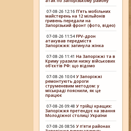
атак по Запорізькому району
07-08-26 12:16
Пʼять мобільних
майстерень на 12 мільйонів
гривень передали на
Запорізький фронт (фото, відео)
07-08-26 11:54
FPV-дрон
атакував передмістя
Запоріжжя: загинула жінка
07-08-26 11:41
На Запоріжжі та в
Криму уразили низку військових
об’єктів РФ: що відомо
07-08-26 10:04
У Запоріжжі
ремонтують дороги
струменевим методом: у
міськраді пояснили, як це
працює
07-08-26 09:48
У трійці кращих:
Запоріжжя претендує на звання
Молодіжної столиці України
07-08-26 08:56
У п’яти районах
Запоріжжя вимикатимуть