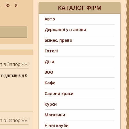
Щ
Ю
Я
КАТАЛОГ ФІРМ
Авто
Державні установи
Бізнес, право
Готелі
Діти
т в Запоріжжі
ЗОО
ідлітків від 0
Кафе
Салони краси
Курси
Магазини
т в Запоріжжі
Нічні клуби