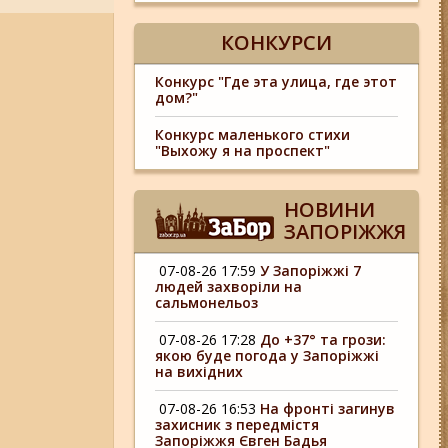
КОНКУРСИ
Конкурс "Где эта улица, где этот
дом?"
Конкурс маленького стихи
"Выхожу я на проспект"
НОВИНИ
ЗАПОРІЖЖЯ
07-08-26 17:59
У Запоріжжі 7
людей захворіли на
сальмонельоз
07-08-26 17:28
До +37° та грози:
якою буде погода у Запоріжжі
на вихідних
07-08-26 16:53
На фронті загинув
захисник з передмістя
Запоріжжя Євген Бадья