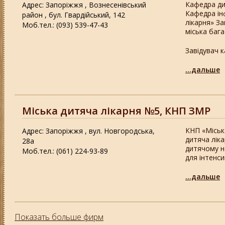
Кафедра ди
Адрес: Запоріжжя , Вознесенівський
Кафедра ін
район , бул. Гвардійський, 142
лікарня» З
Моб.тел.: (093) 539-47-43
міська бага
Завідувач 
...дальше
Міська дитяча лікарня №5, КНП ЗМР
КНП «Міськ
Адрес: Запоріжжя , вул. Новгородська,
дитяча лік
28а
дитячому н
Моб.тел.: (061) 224-93-89
для інтенс
...дальше
Показать больше фирм