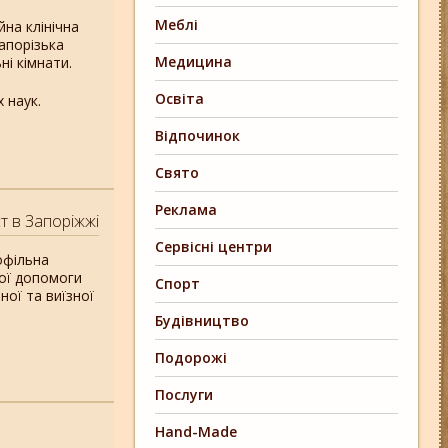
Меблі
на клінічна
апорізька
Медицина
ні кімнати.
Освіта
х наук.
Відпочинок
Свято
Реклама
т в Запоріжжі
Сервісні центри
офільна
ної допомоги
Спорт
ної та виїзної
Будівництво
Подорожі
Послуги
Hand-Made