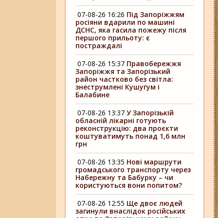
07-08-26 16:26
Під Запоріжжям
росіяни вдарили по машині
ДСНС, яка гасила пожежу після
першого прильоту: є
постраждалі
07-08-26 15:37
Правобережжя
Запоріжжя та Запорізький
район частково без світла:
знеструмлені Кушугум і
Балабине
07-08-26 13:37
У Запорізькій
обласній лікарні готують
реконструкцію: два проєкти
коштуватимуть понад 1,6 млн
грн
07-08-26 13:35
Нові маршрути
громадського транспорту через
Набережну та Бабурку – чи
користуються вони попитом?
07-08-26 12:55
Ще двоє людей
загинули внаслідок російських