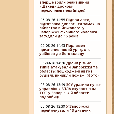
вперше збили реактивний
«Шахед» дроном-
перехоплювачем (відео)
05-08-26 14:55
Підпал авто,
підготовка диверсії та замах на
вбивство військового: у
Запоріжжі 21-річного чоловіка
засудили до 15 років
05-08-26 14:45
Парламент
призначив новий уряд: хто
увійшов до його складу
05-08-26 14:28
Дрони різних
типів атакували Запоріжжя та
область: пошкоджені авто і
будівлі, виникли пожежі (фото)
05-08-26 13:49
ЗСУ уразили пункт
управління БПЛА окупантів на
ТОТ у Запорізькій області:
подробиці
05-08-26 12:39
У Запоріжжі
перейменували 13 дитячих