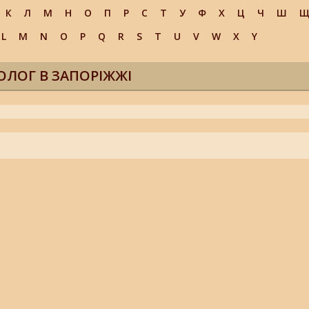
К
Л
М
Н
О
П
Р
С
Т
У
Ф
Х
Ц
Ч
Ш
L
M
N
O
P
Q
R
S
T
U
V
W
X
Y
ОЛОГ В ЗАПОРІЖЖІ