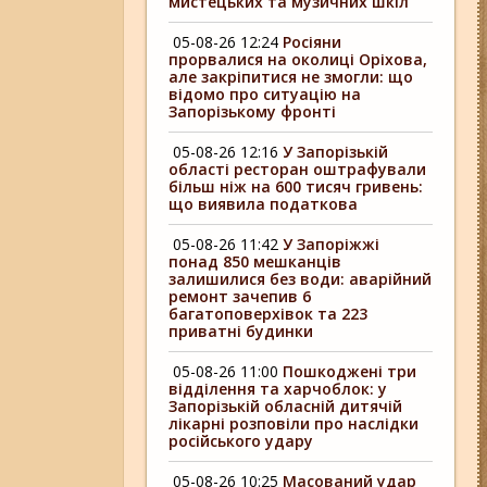
мистецьких та музичних шкіл
05-08-26 12:24
Росіяни
прорвалися на околиці Оріхова,
але закріпитися не змогли: що
відомо про ситуацію на
Запорізькому фронті
05-08-26 12:16
У Запорізькій
області ресторан оштрафували
більш ніж на 600 тисяч гривень:
що виявила податкова
05-08-26 11:42
У Запоріжжі
понад 850 мешканців
залишилися без води: аварійний
ремонт зачепив 6
багатоповерхівок та 223
приватні будинки
05-08-26 11:00
Пошкоджені три
відділення та харчоблок: у
Запорізькій обласній дитячій
лікарні розповіли про наслідки
російського удару
05-08-26 10:25
Масований удар