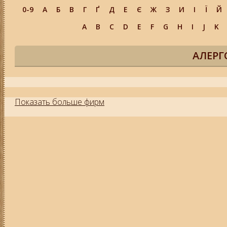
0-9
А
Б
В
Г
Ґ
Д
Е
Є
Ж
З
И
І
Ї
Й
A
B
C
D
E
F
G
H
I
J
K
АЛЕРГ
Показать больше фирм