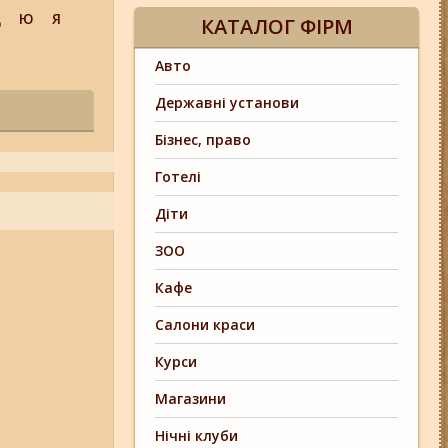
Щ
Ю
Я
КАТАЛОГ ФІРМ
Авто
Державні установи
Бізнес, право
Готелі
Діти
ЗОО
Кафе
Салони краси
Курси
Магазини
Нічні клуби