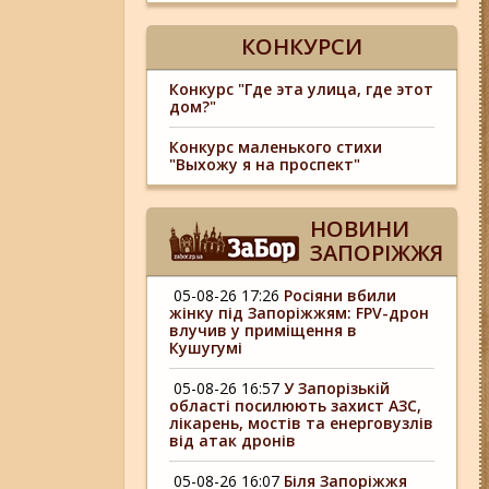
КОНКУРСИ
Конкурс "Где эта улица, где этот
дом?"
Конкурс маленького стихи
"Выхожу я на проспект"
НОВИНИ
ЗАПОРІЖЖЯ
05-08-26 17:26
Росіяни вбили
жінку під Запоріжжям: FPV-дрон
влучив у приміщення в
Кушугумі
05-08-26 16:57
У Запорізькій
області посилюють захист АЗС,
лікарень, мостів та енерговузлів
від атак дронів
05-08-26 16:07
Біля Запоріжжя