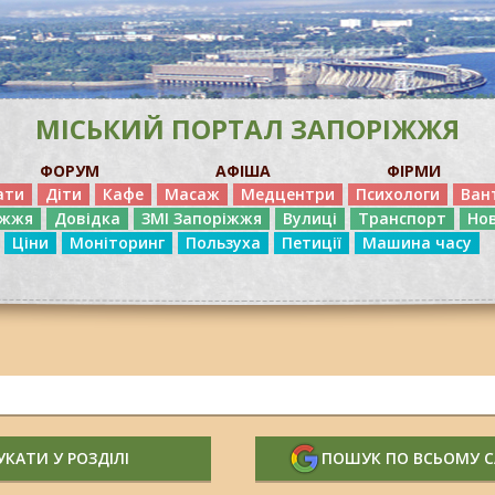
МІСЬКИЙ ПОРТАЛ ЗАПОРІЖЖЯ
ФОРУМ
АФІША
ФІРМИ
ати
Діти
Кафе
Масаж
Медцентри
Психологи
Ван
іжжя
Довідка
ЗМІ Запоріжжя
Вулиці
Транспорт
Но
Ціни
Моніторинг
Пользуха
Петиції
Машина часу
КАТИ У РОЗДІЛІ
ПОШУК ПО ВСЬОМУ 