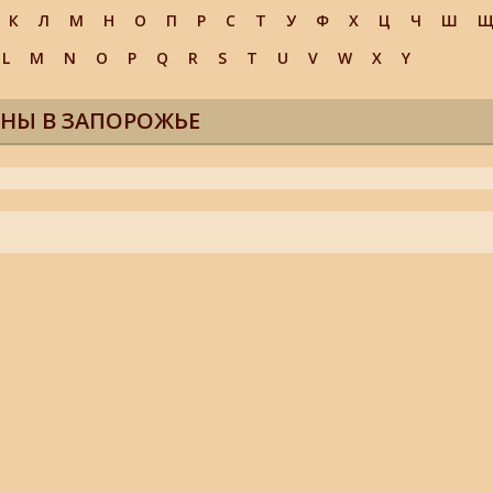
К
Л
М
Н
О
П
Р
С
Т
У
Ф
Х
Ц
Ч
Ш
L
M
N
O
P
Q
R
S
T
U
V
W
X
Y
НЫ В ЗАПОРОЖЬЕ