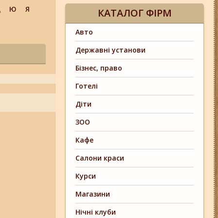
Щ
Ю
Я
КАТАЛОГ ФІРМ
Авто
Державні установи
Бізнес, право
Готелі
Діти
ЗОО
Кафе
Салони краси
Курси
Магазини
Нічні клуби