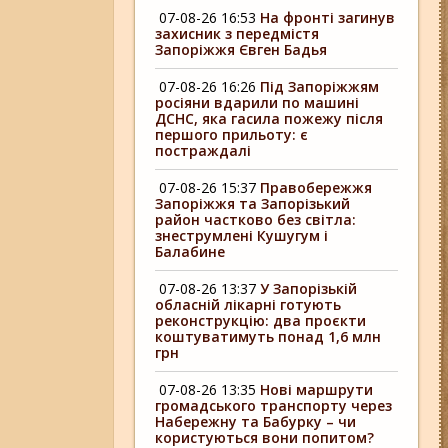
07-08-26 16:53
На фронті загинув
захисник з передмістя
Запоріжжя Євген Бадья
07-08-26 16:26
Під Запоріжжям
росіяни вдарили по машині
ДСНС, яка гасила пожежу після
першого прильоту: є
постраждалі
07-08-26 15:37
Правобережжя
Запоріжжя та Запорізький
район частково без світла:
знеструмлені Кушугум і
Балабине
07-08-26 13:37
У Запорізькій
обласній лікарні готують
реконструкцію: два проєкти
коштуватимуть понад 1,6 млн
грн
07-08-26 13:35
Нові маршрути
громадського транспорту через
Набережну та Бабурку – чи
користуються вони попитом?