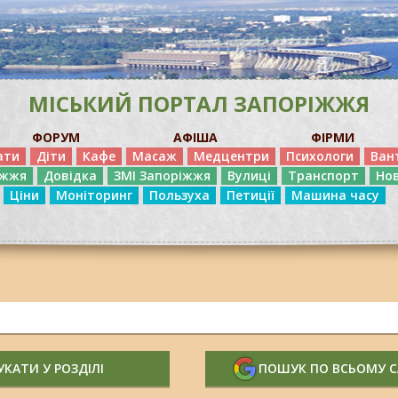
МІСЬКИЙ ПОРТАЛ ЗАПОРІЖЖЯ
ФОРУМ
АФІША
ФІРМИ
ати
Діти
Кафе
Масаж
Медцентри
Психологи
Ван
іжжя
Довідка
ЗМІ Запоріжжя
Вулиці
Транспорт
Но
Ціни
Моніторинг
Пользуха
Петиції
Машина часу
КАТИ У РОЗДІЛІ
ПОШУК ПО ВСЬОМУ 