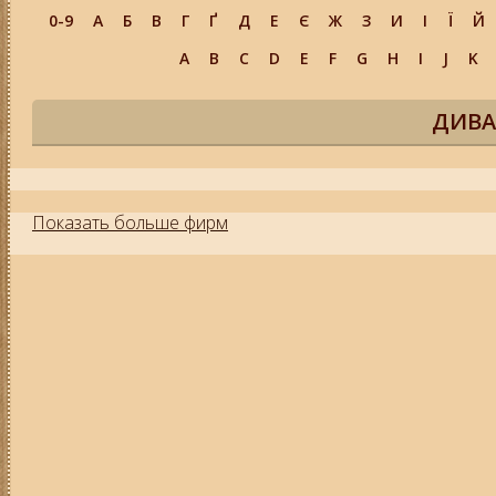
0-9
А
Б
В
Г
Ґ
Д
Е
Є
Ж
З
И
І
Ї
Й
A
B
C
D
E
F
G
H
I
J
K
ДИВА
Показать больше фирм