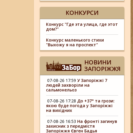
КОНКУРСИ
Конкурс "Где эта улица, где этот
дом?"
Конкурс маленького стихи
"Выхожу я на проспект"
НОВИНИ
ЗАПОРІЖЖЯ
07-08-26 17:59
У Запоріжжі 7
людей захворіли на
сальмонельоз
07-08-26 17:28
До +37° та грози:
якою буде погода у Запоріжжі
на вихідних
07-08-26 16:53
На фронті загинув
захисник з передмістя
Запоріжжя Євген Бадья