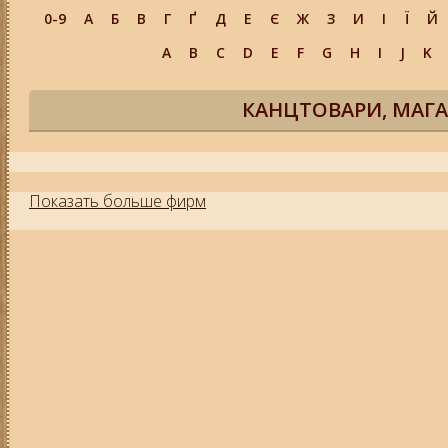
0-9
А
Б
В
Г
Ґ
Д
Е
Є
Ж
З
И
І
Ї
Й
A
B
C
D
E
F
G
H
I
J
K
КАНЦТОВАРИ, МАГА
Показать больше фирм