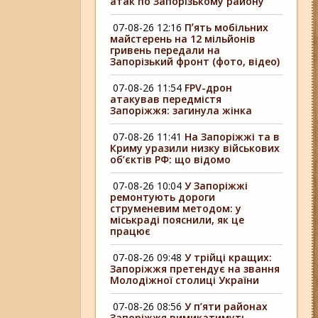
атак по Запорізькому району
07-08-26 12:16
Пʼять мобільних
майстерень на 12 мільйонів
гривень передали на
Запорізький фронт (фото, відео)
07-08-26 11:54
FPV-дрон
атакував передмістя
Запоріжжя: загинула жінка
07-08-26 11:41
На Запоріжжі та в
Криму уразили низку військових
об’єктів РФ: що відомо
07-08-26 10:04
У Запоріжжі
ремонтують дороги
струменевим методом: у
міськраді пояснили, як це
працює
07-08-26 09:48
У трійці кращих:
Запоріжжя претендує на звання
Молодіжної столиці України
07-08-26 08:56
У п’яти районах
Запоріжжя вимикатимуть