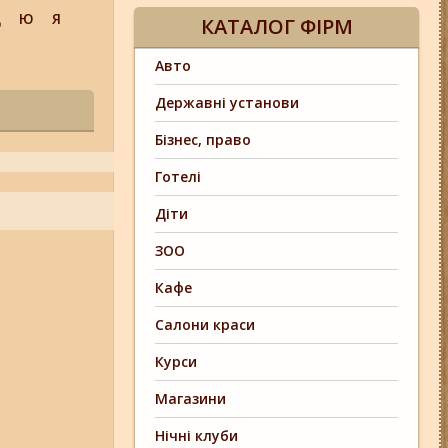
Щ
Ю
Я
КАТАЛОГ ФІРМ
Авто
Державні установи
Бізнес, право
Готелі
Діти
ЗОО
Кафе
Салони краси
Курси
Магазини
Нічні клуби