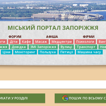
МІСЬКИЙ ПОРТАЛ ЗАПОРІЖЖЯ
ФОРУМ
АФІША
ФІРМИ
ати
Діти
Кафе
Масаж
Медцентри
Психологи
Ван
іжжя
Довідка
ЗМІ Запоріжжя
Вулиці
Транспорт
Но
Ціни
Моніторинг
Пользуха
Петиції
Машина часу
КАТИ У РОЗДІЛІ
ПОШУК ПО ВСЬОМУ 