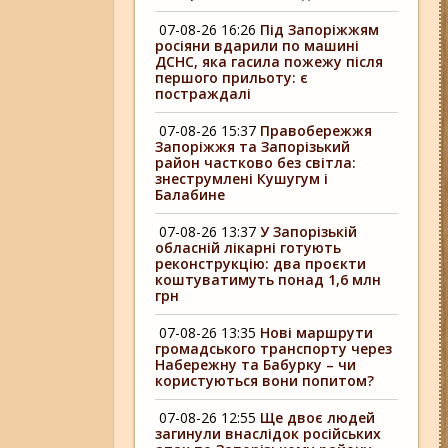
07-08-26 16:26
Під Запоріжжям
росіяни вдарили по машині
ДСНС, яка гасила пожежу після
першого прильоту: є
постраждалі
07-08-26 15:37
Правобережжя
Запоріжжя та Запорізький
район частково без світла:
знеструмлені Кушугум і
Балабине
07-08-26 13:37
У Запорізькій
обласній лікарні готують
реконструкцію: два проєкти
коштуватимуть понад 1,6 млн
грн
07-08-26 13:35
Нові маршрути
громадського транспорту через
Набережну та Бабурку – чи
користуються вони попитом?
07-08-26 12:55
Ще двоє людей
загинули внаслідок російських