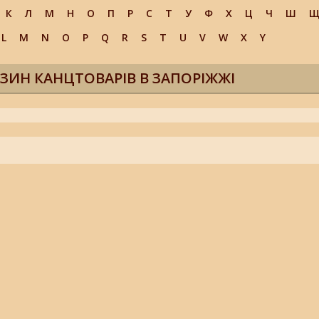
К
Л
М
Н
О
П
Р
С
Т
У
Ф
Х
Ц
Ч
Ш
L
M
N
O
P
Q
R
S
T
U
V
W
X
Y
ЗИН КАНЦТОВАРІВ В ЗАПОРІЖЖІ