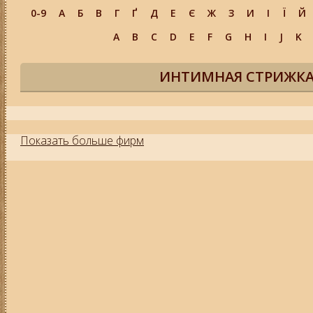
0-9
А
Б
В
Г
Ґ
Д
Е
Є
Ж
З
И
І
Ї
Й
A
B
C
D
E
F
G
H
I
J
K
ИНТИМНАЯ СТРИЖКА
Показать больше фирм