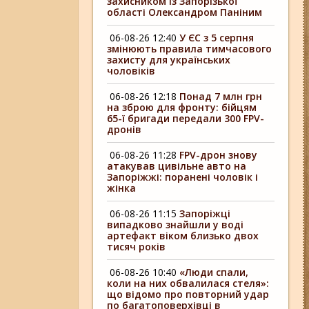
захисником із Запорізької
області Олександром Паніним
06-08-26 12:40
У ЄС з 5 серпня
змінюють правила тимчасового
захисту для українських
чоловіків
06-08-26 12:18
Понад 7 млн грн
на зброю для фронту: бійцям
65-ї бригади передали 300 FPV-
дронів
06-08-26 11:28
FPV-дрон знову
атакував цивільне авто на
Запоріжжі: поранені чоловік і
жінка
06-08-26 11:15
Запоріжці
випадково знайшли у воді
артефакт віком близько двох
тисяч років
06-08-26 10:40
«Люди спали,
коли на них обвалилася стеля»:
що відомо про повторний удар
по багатоповерхівці в