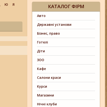
Щ
Ю
Я
КАТАЛОГ ФІРМ
Авто
Державні установи
Бізнес, право
Готелі
Діти
ЗОО
Кафе
Салони краси
Курси
Магазини
Нічні клуби