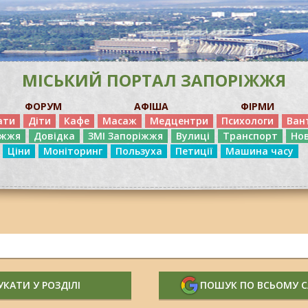
МІСЬКИЙ ПОРТАЛ ЗАПОРІЖЖЯ
ФОРУМ
АФІША
ФІРМИ
ати
Діти
Кафе
Масаж
Медцентри
Психологи
Ван
іжжя
Довідка
ЗМІ Запоріжжя
Вулиці
Транспорт
Но
Ціни
Моніторинг
Пользуха
Петиції
Машина часу
КАТИ У РОЗДІЛІ
ПОШУК ПО ВСЬОМУ 