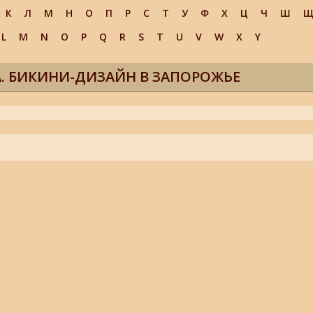
К
Л
М
Н
О
П
Р
С
Т
У
Ф
Х
Ц
Ч
Ш
L
M
N
O
P
Q
R
S
T
U
V
W
X
Y
. БИКИНИ-ДИЗАЙН В ЗАПОРОЖЬЕ