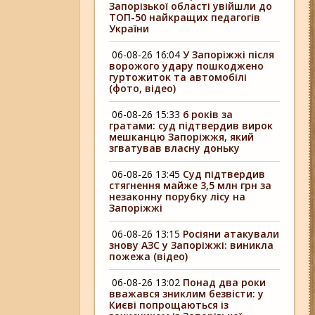
Запорізької області увійшли до
ТОП-50 найкращих педагогів
України
06-08-26 16:04
У Запоріжжі після
ворожого удару пошкоджено
гуртожиток та автомобілі
(фото, відео)
06-08-26 15:33
6 років за
гратами: суд підтвердив вирок
мешканцю Запоріжжя, який
згватував власну доньку
06-08-26 13:45
Суд підтвердив
стягнення майже 3,5 млн грн за
незаконну порубку лісу на
Запоріжжі
06-08-26 13:15
Росіяни атакували
знову АЗС у Запоріжжі: виникла
пожежа (відео)
06-08-26 13:02
Понад два роки
вважався зниклим безвісти: у
Києві попрощаються із