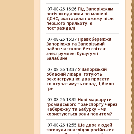
07-08-26 16:26
Під Запоріжжям
росіяни вдарили по машині
ДСНС, яка гасила пожежу після
першого прильоту: є
постраждалі
07-08-26 15:37
Правобережжя
Запоріжжя та Запорізький
район частково без світла:
знеструмлені Кушугум і
Балабине
07-08-26 13:37
У Запорізькій
обласній лікарні готують
реконструкцію: два проєкти
коштуватимуть понад 1,6 млн
грн
07-08-26 13:35
Нові маршрути
громадського транспорту через
Набережну та Бабурку – чи
користуються вони попитом?
07-08-26 12:55
Ще двоє людей
загинули внаслідок російських