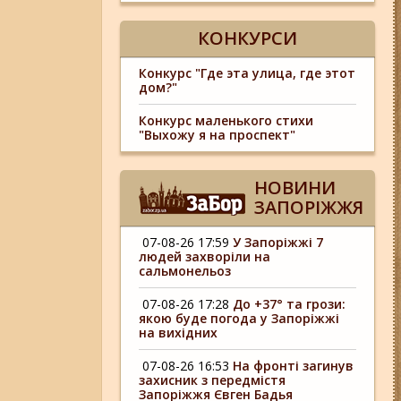
КОНКУРСИ
Конкурс "Где эта улица, где этот
дом?"
Конкурс маленького стихи
"Выхожу я на проспект"
НОВИНИ
ЗАПОРІЖЖЯ
07-08-26 17:59
У Запоріжжі 7
людей захворіли на
сальмонельоз
07-08-26 17:28
До +37° та грози:
якою буде погода у Запоріжжі
на вихідних
07-08-26 16:53
На фронті загинув
захисник з передмістя
Запоріжжя Євген Бадья