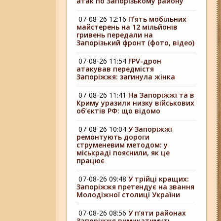
атак по Запорізькому району
07-08-26 12:16
Пʼять мобільних
майстерень на 12 мільйонів
гривень передали на
Запорізький фронт (фото, відео)
07-08-26 11:54
FPV-дрон
атакував передмістя
Запоріжжя: загинула жінка
07-08-26 11:41
На Запоріжжі та в
Криму уразили низку військових
об’єктів РФ: що відомо
07-08-26 10:04
У Запоріжжі
ремонтують дороги
струменевим методом: у
міськраді пояснили, як це
працює
07-08-26 09:48
У трійці кращих:
Запоріжжя претендує на звання
Молодіжної столиці України
07-08-26 08:56
У п’яти районах
Запоріжжя вимикатимуть