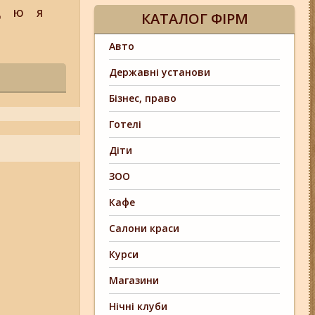
Щ
Ю
Я
КАТАЛОГ ФІРМ
Авто
Державні установи
Бізнес, право
Готелі
Діти
ЗОО
Кафе
Салони краси
Курси
Магазини
Нічні клуби