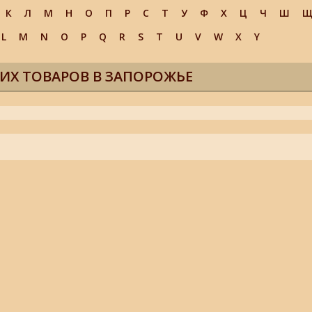
К
Л
М
Н
О
П
Р
С
Т
У
Ф
Х
Ц
Ч
Ш
L
M
N
O
P
Q
R
S
T
U
V
W
X
Y
ИХ ТОВАРОВ В ЗАПОРОЖЬЕ