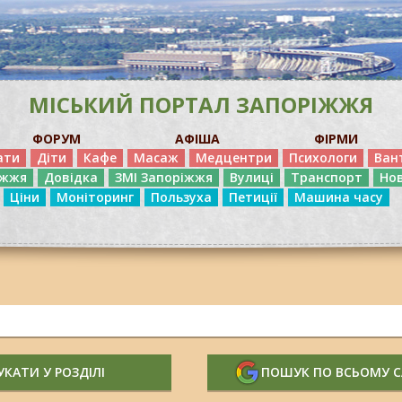
МІСЬКИЙ ПОРТАЛ ЗАПОРІЖЖЯ
ФОРУМ
АФІША
ФІРМИ
ати
Діти
Кафе
Масаж
Медцентри
Психологи
Ван
іжжя
Довідка
ЗМІ Запоріжжя
Вулиці
Транспорт
Но
Ціни
Моніторинг
Пользуха
Петиції
Машина часу
КАТИ У РОЗДІЛІ
ПОШУК ПО ВСЬОМУ 