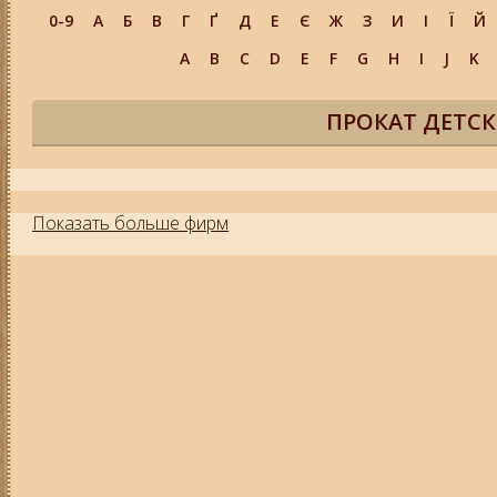
0-9
А
Б
В
Г
Ґ
Д
Е
Є
Ж
З
И
І
Ї
Й
A
B
C
D
E
F
G
H
I
J
K
ПРОКАТ ДЕТСК
Показать больше фирм