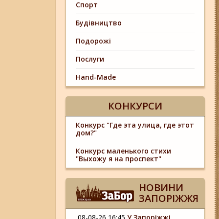
Спорт
Будівництво
Подорожі
Послуги
Hand-Made
КОНКУРСИ
Конкурс "Где эта улица, где этот
дом?"
Конкурс маленького стихи
"Выхожу я на проспект"
НОВИНИ
ЗАПОРІЖЖЯ
08-08-26 16:45
У Запоріжжі