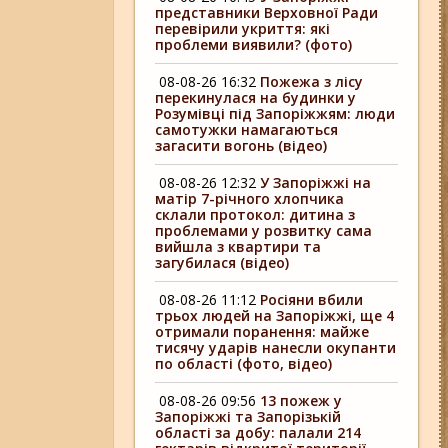
представники Верховної Ради
перевірили укриття: які
проблеми виявили? (фото)
08-08-26 16:32
Пожежа з лісу
перекинулася на будинки у
Розумівці під Запоріжжям: люди
самотужки намагаються
загасити вогонь (відео)
08-08-26 12:32
У Запоріжжі на
матір 7-річного хлопчика
склали протокол: дитина з
проблемами у розвитку сама
вийшла з квартири та
загубилася (відео)
08-08-26 11:12
Росіяни вбили
трьох людей на Запоріжжі, ще 4
отримали поранення: майже
тисячу ударів нанесли окупанти
по області (фото, відео)
08-08-26 09:56
13 пожеж у
Запоріжжі та Запорізькій
області за добу: палали 214