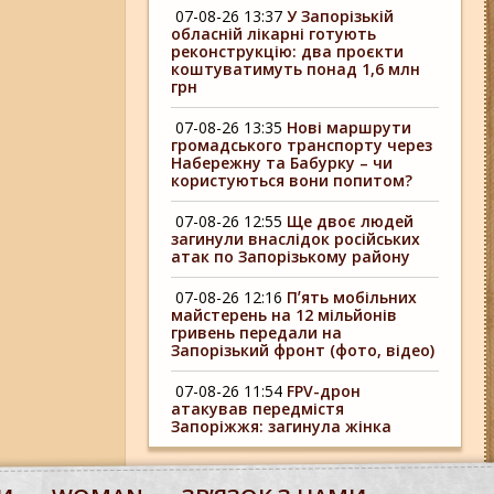
07-08-26 13:37
У Запорізькій
обласній лікарні готують
реконструкцію: два проєкти
коштуватимуть понад 1,6 млн
грн
07-08-26 13:35
Нові маршрути
громадського транспорту через
Набережну та Бабурку – чи
користуються вони попитом?
07-08-26 12:55
Ще двоє людей
загинули внаслідок російських
атак по Запорізькому району
07-08-26 12:16
Пʼять мобільних
майстерень на 12 мільйонів
гривень передали на
Запорізький фронт (фото, відео)
07-08-26 11:54
FPV-дрон
атакував передмістя
Запоріжжя: загинула жінка