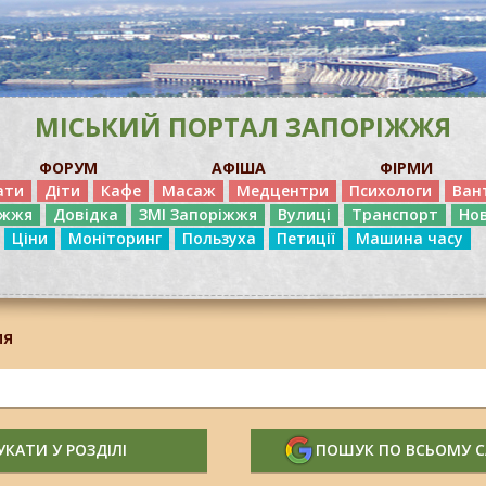
МІСЬКИЙ ПОРТАЛ ЗАПОРІЖЖЯ
ФОРУМ
АФІША
ФІРМИ
ати
Діти
Кафе
Масаж
Медцентри
Психологи
Ван
іжжя
Довідка
ЗМІ Запоріжжя
Вулиці
Транспорт
Но
Ціни
Моніторинг
Пользуха
Петиції
Машина часу
ия
КАТИ У РОЗДІЛІ
ПОШУК ПО ВСЬОМУ 