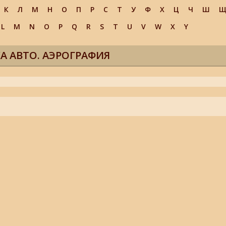
К
Л
М
Н
О
П
Р
С
Т
У
Ф
Х
Ц
Ч
Ш
L
M
N
O
P
Q
R
S
T
U
V
W
X
Y
А АВТО. АЭРОГРАФИЯ