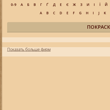
0-9
А
Б
В
Г
Ґ
Д
Е
Є
Ж
З
И
І
Ї
Й
A
B
C
D
E
F
G
H
I
J
K
ПОКРАСК
Показать больше фирм