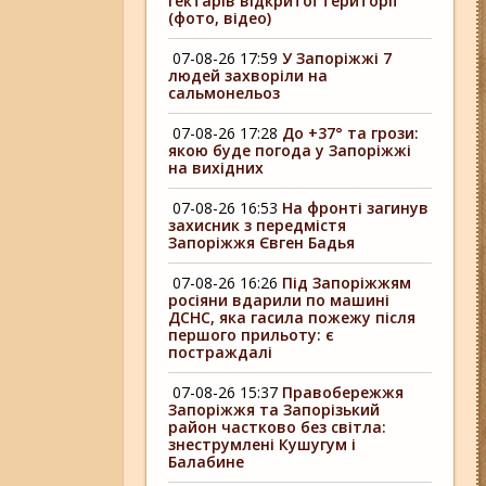
гектарів відкритої території
(фото, відео)
07-08-26 17:59
У Запоріжжі 7
людей захворіли на
сальмонельоз
07-08-26 17:28
До +37° та грози:
якою буде погода у Запоріжжі
на вихідних
07-08-26 16:53
На фронті загинув
захисник з передмістя
Запоріжжя Євген Бадья
07-08-26 16:26
Під Запоріжжям
росіяни вдарили по машині
ДСНС, яка гасила пожежу після
першого прильоту: є
постраждалі
07-08-26 15:37
Правобережжя
Запоріжжя та Запорізький
район частково без світла:
знеструмлені Кушугум і
Балабине