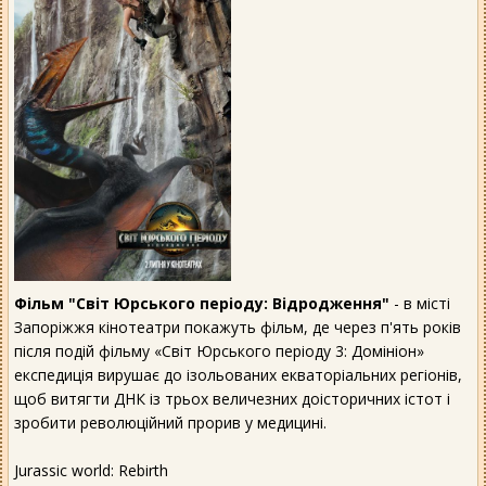
Фільм "Світ Юрського періоду: Відродження"
- в місті
Запоріжжя кінотеатри покажуть фільм, де через п'ять років
після подій фільму «Світ Юрського періоду 3: Домініон»
експедиція вирушає до ізольованих екваторіальних регіонів,
щоб витягти ДНК із трьох величезних доісторичних істот і
зробити революційний прорив у медицині.
Jurassic world: Rebirth